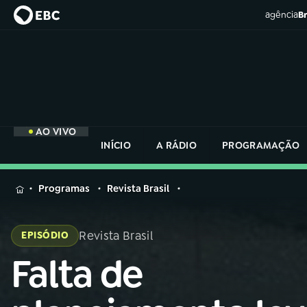
agência
Br
AO VIVO
INÍCIO
A RÁDIO
PROGRAMAÇÃO
MENU
Programas
Revista Brasil
Buscar
na
Revista Brasil
EPISÓDIO
Rádio
Buscar
Nacional
Falta de
Buscar
na
Rádio
AO VIVO