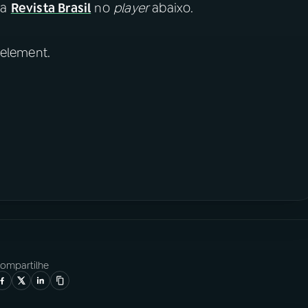
ma
Revista Brasil
no
player
abaixo.
 element.
ompartilhe