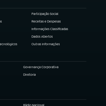
Participação Social
(abre em nova aba)
as
Receitas e Despesas
(abre em nova aba)
Informações Classificadas
(abre em nova aba)
Dados Abertos
(abre em nova aba)
Tecnológicos
Outras Informações
(abre em nova aba)
Governança Corporativa
(abre em nova aba)
Diretoria
(abre em nova aba)
Rádio Nacional