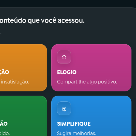
conteúdo que você acessou.
.
ÇÃO
ELOGIO
 insatisfação.
Compartilhe algo positivo.
ÇÃO
SIMPLIFIQUE
dido.
Sugira melhorias.