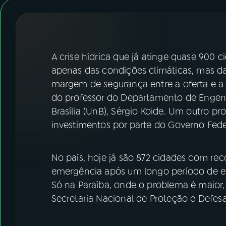
07
ÚLTIMAS
08
FESTIVAL DE MÚSICA
A crise hídrica que já atinge quase 900 
ACOMPANHE A RÁDIO NACIONAL
apenas das condições climáticas, mas da
margem de segurança entre a oferta e a
YouTube
Facebook
do professor do Departamento de Engenha
Brasília (UnB), Sérgio Koide. Um outro p
Instagram
X
investimentos por parte do Governo Fede
TikTok
No país, hoje já são 872 cidades com re
emergência após um longo período de es
Só na Paraíba, onde o problema é maior,
Secretaria Nacional de Proteção e Defesa 