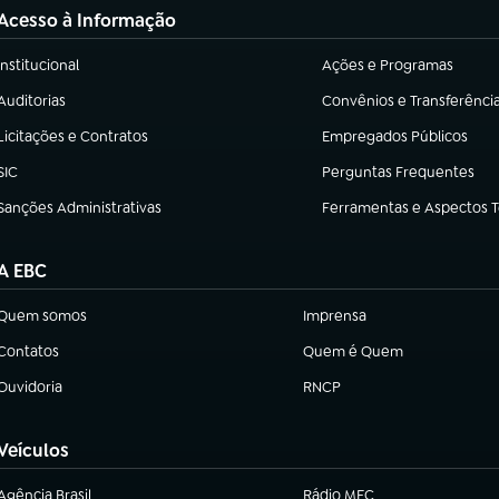
Acesso à Informação
Institucional
Ações e Programas
(abre em nova aba)
(abre em nova aba)
Auditorias
Convênios e Transferênci
(abre em nova aba)
(abre em nova aba)
Licitações e Contratos
Empregados Públicos
(abre em nova aba)
(abre em nova aba)
SIC
Perguntas Frequentes
(abre em nova aba)
(abre em nova aba)
Sanções Administrativas
Ferramentas e Aspectos 
(abre em nova aba)
(abre em nova aba)
A EBC
Quem somos
Imprensa
(abre em nova aba)
(abre em nova aba)
Contatos
Quem é Quem
(abre em nova aba)
(abre em nova aba)
Ouvidoria
RNCP
(abre em nova aba)
(abre em nova aba)
Veículos
Agência Brasil
Rádio MEC