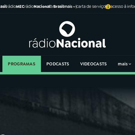
asil
rádio
MEC
rádio
Nacional
tv
Brasil
carta de serviço
acesso à inf
mais
PROGRAMAS
PODCASTS
VIDEOCASTS
mais