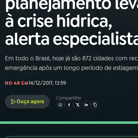
planejamento lev
Nacional
à crise hídrica,
01
INÍCIO
alerta especialist
02
A RÁDIO
Em todo o Brasil, hoje já são 872 cidades com r
03
PROGRAMAÇÃO
emergência após um longo período de estiagem
04
PROGRAMAS
14/12/2017, 13:59
NO AR EM
Compartilhe
05
PODCASTS
Ouça agora
06
VIDEOCASTS