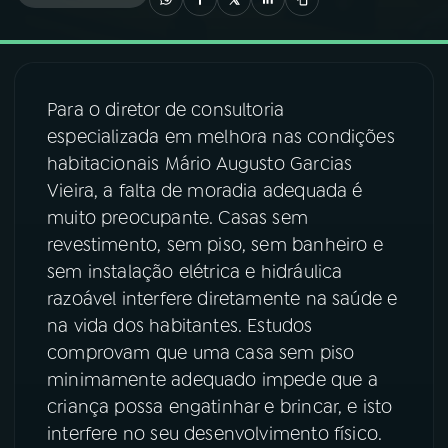
03
PROGRAMAÇÃO
Para o diretor de consultoria
04
PROGRAMAS
especializada em melhora nas condições
habitacionais Mário Augusto Garcias
05
PODCASTS
Vieira, a falta de moradia adequada é
muito preocupante. Casas sem
revestimento, sem piso, sem banheiro e
06
VIDEOCASTS
sem instalação elétrica e hidráulica
razoável interfere diretamente na saúde e
07
ÚLTIMAS
na vida dos habitantes. Estudos
comprovam que uma casa sem piso
minimamente adequado impede que a
08
FESTIVAL DE MÚSICA
criança possa engatinhar e brincar, e isto
interfere no seu desenvolvimento físico.
ACOMPANHE A RÁDIO NACIONAL