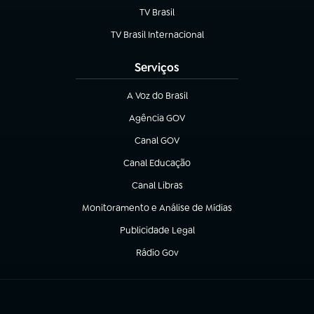
TV Brasil
(abre em nova aba)
TV Brasil Internacional
(abre em nova aba)
Serviços
A Voz do Brasil
(abre em nova aba)
Agência GOV
(abre em nova aba)
Canal GOV
(abre em nova aba)
Canal Educação
(abre em nova aba)
Canal Libras
(abre em nova aba)
Monitoramento e Análise de Mídias
(abre em nova aba)
Publicidade Legal
(abre em nova aba)
Rádio Gov
(abre em nova aba)