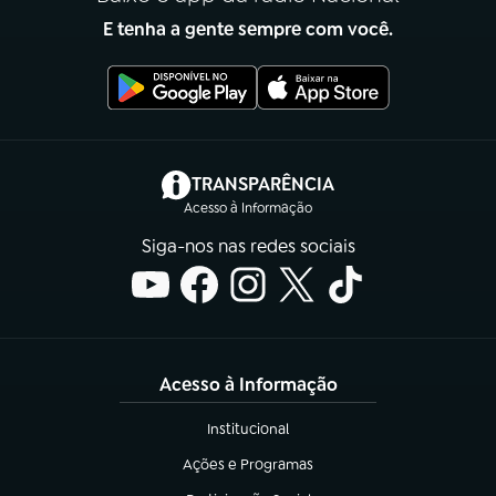
E tenha a gente sempre com você.
(abre em nova aba)
TRANSPARÊNCIA
Acesso à Informação
Siga-nos nas redes sociais
Acesso à Informação
Institucional
(abre em nova aba)
Ações e Programas
(abre em nova aba)