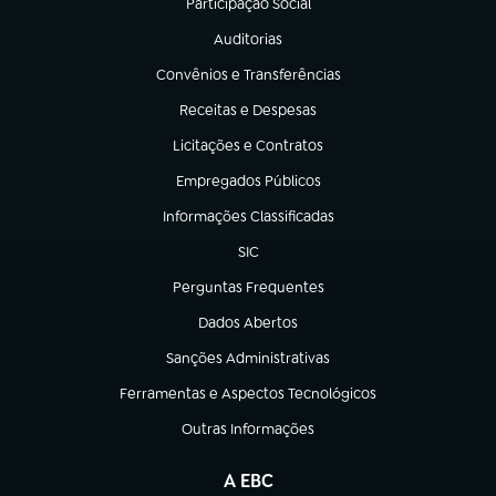
Participação Social
(abre em nova aba)
Auditorias
(abre em nova aba)
Convênios e Transferências
(abre em nova aba)
Receitas e Despesas
(abre em nova aba)
Licitações e Contratos
(abre em nova aba)
Empregados Públicos
(abre em nova aba)
Informações Classificadas
(abre em nova aba)
SIC
(abre em nova aba)
Perguntas Frequentes
(abre em nova aba)
Dados Abertos
(abre em nova aba)
Sanções Administrativas
(abre em nova aba)
Ferramentas e Aspectos Tecnológicos
(abre em nova aba)
Outras Informações
(abre em nova aba)
A EBC