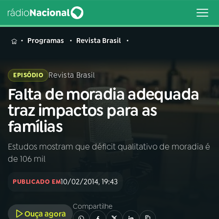
MENU
Programas
Revista Brasil
Revista Brasil
EPISÓDIO
Falta de moradia adequada
Buscar
na
traz impactos para as
Rádio
Buscar
famílias
Nacional
Estudos mostram que déficit qualitativo de moradia é
AO VIVO
de 106 mil
01
INÍCIO
10/02/2014, 19:43
PUBLICADO EM
Compartilhe
02
A RÁDIO
Ouça agora