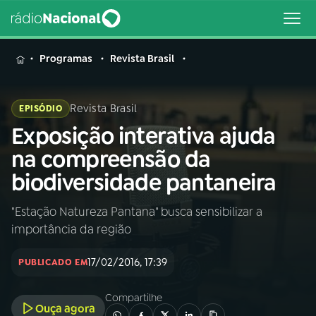
MENU
Programas
Revista Brasil
Revista Brasil
EPISÓDIO
Exposição interativa ajuda
Buscar
na
na compreensão da
Rádio
Buscar
biodiversidade pantaneira
Nacional
"Estação Natureza Pantana" busca sensibilizar a
AO VIVO
importância da região
01
INÍCIO
17/02/2016, 17:39
PUBLICADO EM
Compartilhe
02
A RÁDIO
Ouça agora