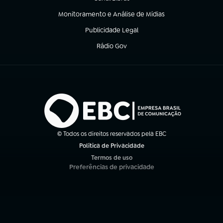
(abre em nova aba)
Monitoramento e Análise de Mídias
(abre em nova aba)
Publicidade Legal
(abre em nova aba)
Rádio Gov
(abre em nova aba)
© Todos os direitos reservados pela EBC
Política de Privacidade
(abre em nova aba)
Termos de uso
(abre em nova aba)
Preferências de privacidade