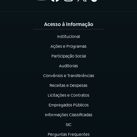
Acesso à Informação
Institucional
(abre em nova aba)
Ações e Programas
(abre em nova aba)
Participação Social
(abre em nova aba)
Auditorias
(abre em nova aba)
Convênios e Transferências
(abre em nova aba)
Receitas e Despesas
(abre em nova aba)
Licitações e Contratos
(abre em nova aba)
Empregados Públicos
(abre em nova aba)
Informações Classificadas
(abre em nova aba)
SIC
(abre em nova aba)
Perguntas Frequentes
(abre em nova aba)