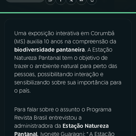
03
PROGRAMAÇÃO
Uma exposição interativa em Corumbá
04
PROGRAMAS
(MS) auxilia 10 anos na compreensão da
biodiversidade pantaneira
. A Estação
05
PODCASTS
Natureza Pantanal tem o objetivo de
trazer o ambiente natural para perto das
pessoas, possibilitando interação e
06
VIDEOCASTS
sensibilizando sobre sua importância para
o país.
07
ÚLTIMAS
Para falar sobre o assunto o Programa
08
FESTIVAL DE MÚSICA
Revista Brasil entrevistou a
administradora da
Estação Natureza
Pantanal
, Ivonete Guaragni: “ A Estação
ACOMPANHE A RÁDIO NACIONAL