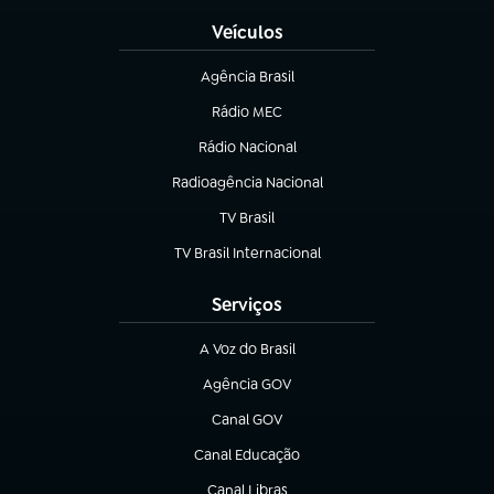
Veículos
Agência Brasil
(abre em nova aba)
Rádio MEC
(abre em nova aba)
Rádio Nacional
Radioagência Nacional
(abre em nova aba)
TV Brasil
(abre em nova aba)
TV Brasil Internacional
(abre em nova aba)
Serviços
A Voz do Brasil
(abre em nova aba)
Agência GOV
(abre em nova aba)
Canal GOV
(abre em nova aba)
Canal Educação
(abre em nova aba)
Canal Libras