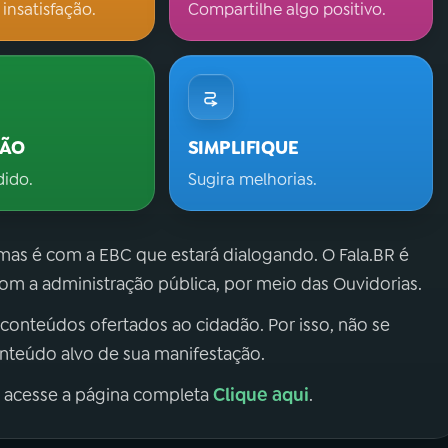
 insatisfação.
Compartilhe algo positivo.
ÇÃO
SIMPLIFIQUE
dido.
Sugira melhorias.
 mas é com a EBC que estará dialogando. O Fala.BR é
m a administração pública, por meio das Ouvidorias.
 conteúdos ofertados ao cidadão. Por isso, não se
onteúdo alvo de sua manifestação.
Clique aqui
, acesse a página completa
.