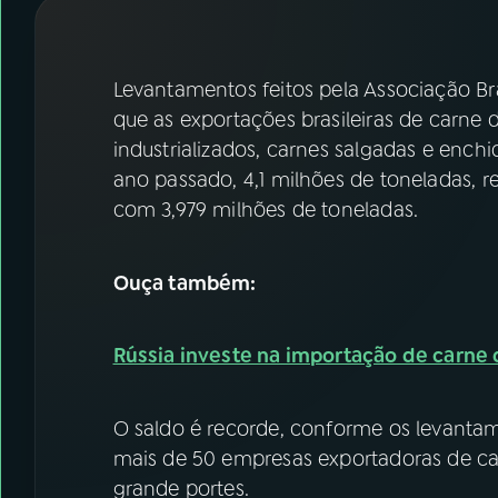
07
ÚLTIMAS
08
FESTIVAL DE MÚSICA
Levantamentos feitos pela Associação Br
que as exportações brasileiras de carne d
industrializados, carnes salgadas e ench
ACOMPANHE A RÁDIO NACIONAL
ano passado, 4,1 milhões de toneladas, r
YouTube
Facebook
com 3,979 milhões de toneladas.
Instagram
X
Ouça também:
TikTok
Rússia investe na importação de carne d
O saldo é recorde, conforme os levanta
mais de 50 empresas exportadoras de ca
grande portes.