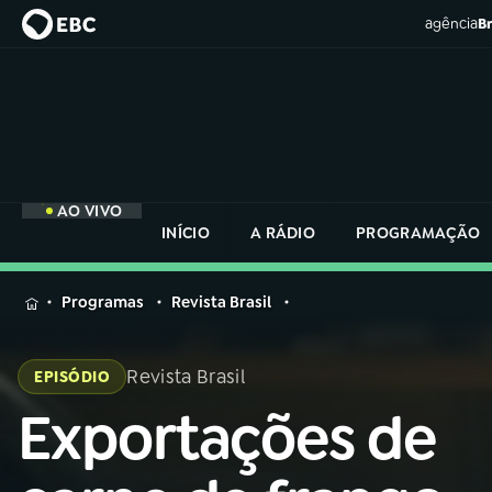
agência
Br
AO VIVO
INÍCIO
A RÁDIO
PROGRAMAÇÃO
MENU
Programas
Revista Brasil
Buscar
na
Revista Brasil
EPISÓDIO
Rádio
Buscar
Nacional
Exportações de
Buscar
na
Rádio
AO VIVO