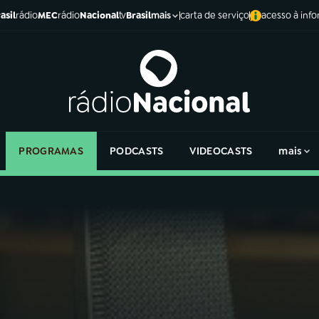
asil
rádio
MEC
rádio
Nacional
tv
Brasil
carta de serviço
acesso à inf
mais
PROGRAMAS
PODCASTS
VIDEOCASTS
mais