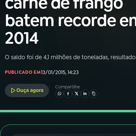
carne de frango
Nacional
batem recorde e
01
INÍCIO
2014
02
A RÁDIO
O saldo foi de 4,1 milhões de toneladas, resultad
03
PROGRAMAÇÃO
13/01/2015, 14:23
PUBLICADO EM
04
PROGRAMAS
Compartilhe
Ouça agora
05
PODCASTS
06
VIDEOCASTS