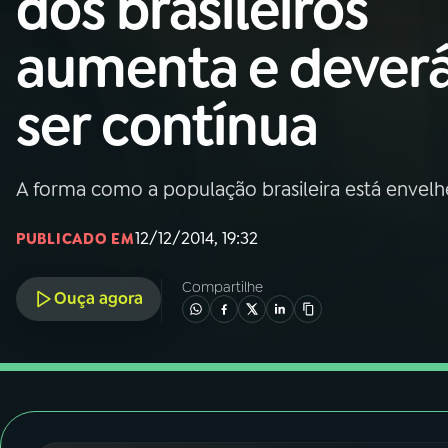
dos brasileiros
Nacional
aumenta e dever
01
INÍCIO
ser contínua
02
A RÁDIO
A forma como a população brasileira está enve
03
PROGRAMAÇÃO
12/12/2014, 19:32
PUBLICADO EM
04
PROGRAMAS
Compartilhe
Ouça agora
05
PODCASTS
06
VIDEOCASTS