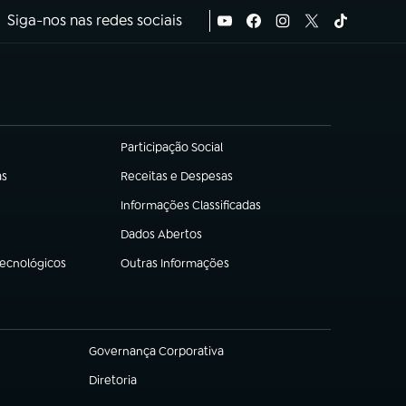
Siga-nos nas redes sociais
Participação Social
(abre em nova aba)
as
Receitas e Despesas
(abre em nova aba)
Informações Classificadas
(abre em nova aba)
Dados Abertos
(abre em nova aba)
Tecnológicos
Outras Informações
(abre em nova aba)
Governança Corporativa
(abre em nova aba)
Diretoria
(abre em nova aba)