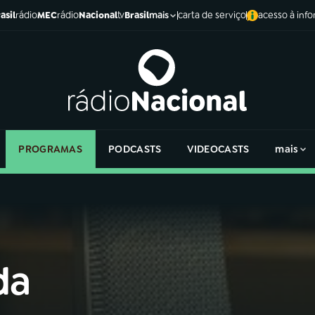
asil
rádio
MEC
rádio
Nacional
tv
Brasil
carta de serviço
acesso à inf
mais
PROGRAMAS
PODCASTS
VIDEOCASTS
mais
da