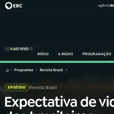
agência
Br
AO VIVO
INÍCIO
A RÁDIO
PROGRAMAÇÃO
MENU
Programas
Revista Brasil
Buscar
na
Revista Brasil
EPISÓDIO
Rádio
Buscar
Nacional
Expectativa de vi
Buscar
na
Rádio
AO VIVO