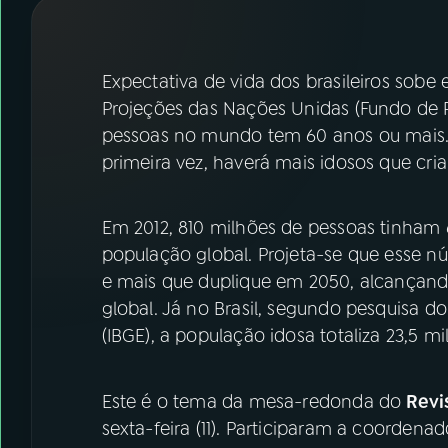
07
ÚLTIMAS
08
FESTIVAL DE MÚSICA
Expectativa de vida dos brasileiros sobe
Projeções das Nações Unidas (Fundo de
pessoas no mundo tem 60 anos ou mais. 
ACOMPANHE A RÁDIO NACIONAL
primeira vez, haverá mais idosos que cri
YouTube
Facebook
Em 2012, 810 milhões de pessoas tinham 
Instagram
X
população global. Projeta-se que esse 
TikTok
e mais que duplique em 2050, alcançand
global. Já no Brasil, segundo pesquisa do 
(IBGE), a população idosa totaliza 23,5 m
Este é o tema da mesa-redonda do
Revi
sexta-feira (11). Participaram a coordena