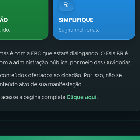
ÇÃO
SIMPLIFIQUE
dido.
Sugira melhorias.
 mas é com a EBC que estará dialogando. O Fala.BR é
m a administração pública, por meio das Ouvidorias.
 conteúdos ofertados ao cidadão. Por isso, não se
onteúdo alvo de sua manifestação.
Clique aqui
, acesse a página completa
.