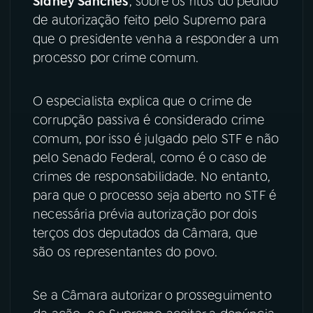
Sidney Sanches
, sobre os ritos do pedido
de autorização feito pelo Supremo para
YouTube
Facebook
que o presidente venha a responder a um
processo por crime comum.
Instagram
X
TikTok
O especialista explica que o crime de
corrupção passiva é considerado crime
comum, por isso é julgado pelo STF e não
pelo Senado Federal, como é o caso de
crimes de responsabilidade. No entanto,
para que o processo seja aberto no STF é
necessária prévia autorização por dois
terços dos deputados da Câmara, que
são os representantes do povo.
Se a Câmara autorizar o prosseguimento