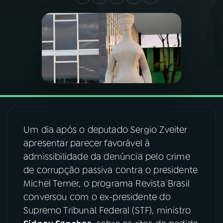
03
PROGRAMAÇÃO
04
PROGRAMAS
05
PODCASTS
06
VIDEOCASTS
Um dia após o deputado Sergio Zveiter
apresentar parecer favorável à
07
ÚLTIMAS
admissibilidade da denúncia pelo crime
de corrupção passiva contra o presidente
Michel Temer, o programa Revista Brasil
08
FESTIVAL DE MÚSICA
conversou com o ex-presidente do
Supremo Tribunal Federal (STF), ministro
ACOMPANHE A RÁDIO NACIONAL