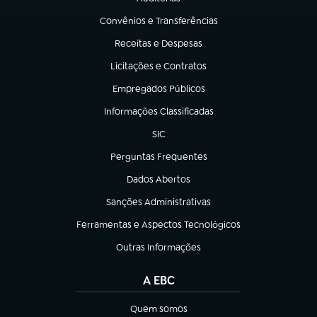
(abre em nova aba)
Convênios e Transferências
(abre em nova aba)
Receitas e Despesas
(abre em nova aba)
Licitações e Contratos
(abre em nova aba)
Empregados Públicos
(abre em nova aba)
Informações Classificadas
(abre em nova aba)
SIC
(abre em nova aba)
Perguntas Frequentes
(abre em nova aba)
Dados Abertos
(abre em nova aba)
Sanções Administrativas
(abre em nova aba)
Ferramentas e Aspectos Tecnológicos
(abre em nova aba)
Outras Informações
(abre em nova aba)
A EBC
Quem somos
(abre em nova aba)