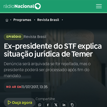
MENU
Programas
Revista Brasil
Revista Brasil
EPISÓDIO
Ex-presidente do STF explica
Buscar
na
situação jurídica de Temer
Rádio
Buscar
Nacional
Denúncia será arquivada se for rejeitada, mas o
presidente poderá ser processado após fim do
AO VIVO
mandato
11/07/2017, 13:35
01
INÍCIO
NO AR EM
Compartilhe
Ouça agora
02
A RÁDIO