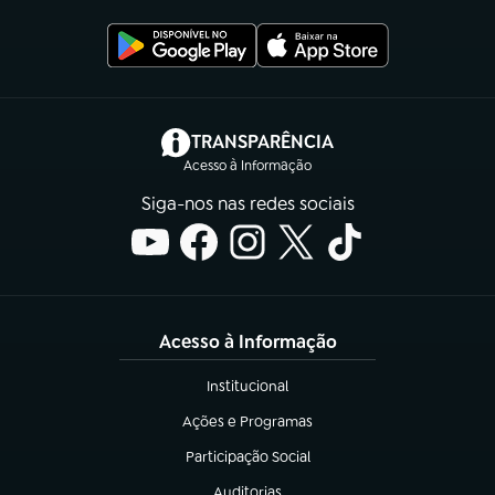
(abre em nova aba)
TRANSPARÊNCIA
Acesso à Informação
Siga-nos nas redes sociais
Acesso à Informação
Institucional
(abre em nova aba)
Ações e Programas
(abre em nova aba)
Participação Social
(abre em nova aba)
Auditorias