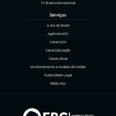
TV Brasil Internacional
(abre em nova aba)
Serviços
A Voz do Brasil
(abre em nova aba)
Agência GOV
(abre em nova aba)
Canal GOV
(abre em nova aba)
Canal Educação
(abre em nova aba)
Canal Libras
(abre em nova aba)
Monitoramento e Análise de Mídias
(abre em nova aba)
Publicidade Legal
(abre em nova aba)
Rádio Gov
(abre em nova aba)