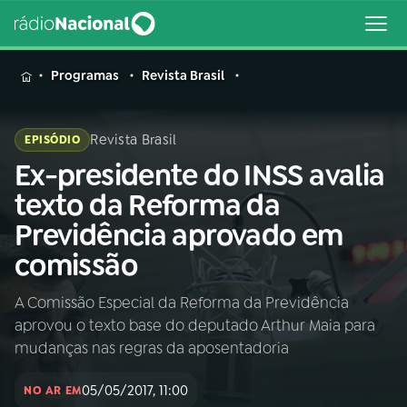
MENU
Programas
Revista Brasil
Revista Brasil
EPISÓDIO
Ex-presidente do INSS avalia
Buscar
na
texto da Reforma da
Rádio
Buscar
Previdência aprovado em
Nacional
comissão
AO VIVO
A Comissão Especial da Reforma da Previdência
aprovou o texto base do deputado Arthur Maia para
01
INÍCIO
mudanças nas regras da aposentadoria
05/05/2017, 11:00
02
A RÁDIO
NO AR EM