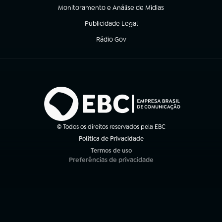
Monitoramento e Análise de Mídias
(abre em nova aba)
Publicidade Legal
(abre em nova aba)
Rádio Gov
(abre em nova aba)
© Todos os direitos reservados pela EBC
Política de Privacidade
(abre em nova aba)
Termos de uso
(abre em nova aba)
Preferências de privacidade