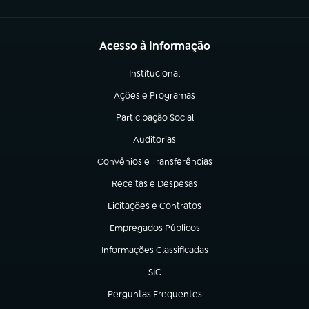
Acesso à Informação
Institucional
(abre em nova aba)
Ações e Programas
(abre em nova aba)
Participação Social
(abre em nova aba)
Auditorias
(abre em nova aba)
Convênios e Transferências
(abre em nova aba)
Receitas e Despesas
(abre em nova aba)
Licitações e Contratos
(abre em nova aba)
Empregados Públicos
(abre em nova aba)
Informações Classificadas
(abre em nova aba)
SIC
(abre em nova aba)
Perguntas Frequentes
(abre em nova aba)