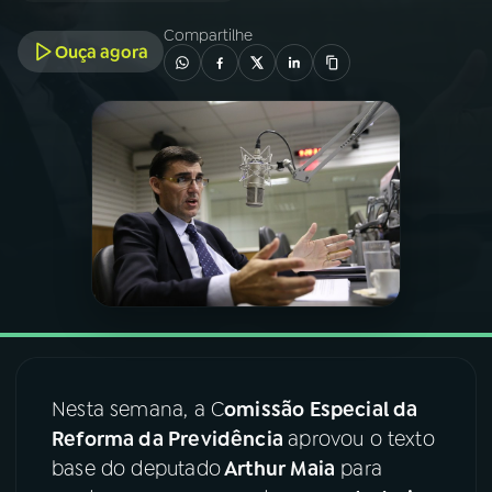
Compartilhe
Ouça agora
03
PROGRAMAÇÃO
04
PROGRAMAS
05
PODCASTS
06
VIDEOCASTS
07
ÚLTIMAS
Nesta semana, a C
omissão Especial da
08
FESTIVAL DE MÚSICA
Reforma da Previdência
aprovou o texto
base do deputado
Arthur Maia
para
ACOMPANHE A RÁDIO NACIONAL