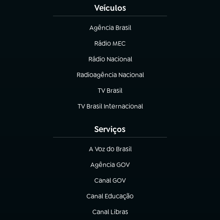
Veículos
Agência Brasil
(abre em nova aba)
Rádio MEC
(abre em nova aba)
Rádio Nacional
Radioagência Nacional
(abre em nova aba)
TV Brasil
(abre em nova aba)
TV Brasil Internacional
(abre em nova aba)
Serviços
A Voz do Brasil
(abre em nova aba)
Agência GOV
(abre em nova aba)
Canal GOV
(abre em nova aba)
Canal Educação
(abre em nova aba)
Canal Libras
(abre em nova aba)