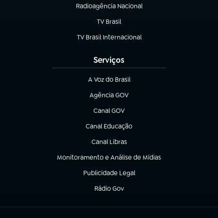
Radioagência Nacional
(abre em nova aba)
TV Brasil
(abre em nova aba)
TV Brasil Internacional
(abre em nova aba)
Serviços
A Voz do Brasil
(abre em nova aba)
Agência GOV
(abre em nova aba)
Canal GOV
(abre em nova aba)
Canal Educação
(abre em nova aba)
Canal Libras
(abre em nova aba)
Monitoramento e Análise de Mídias
(abre em nova aba)
Publicidade Legal
(abre em nova aba)
Rádio Gov
(abre em nova aba)