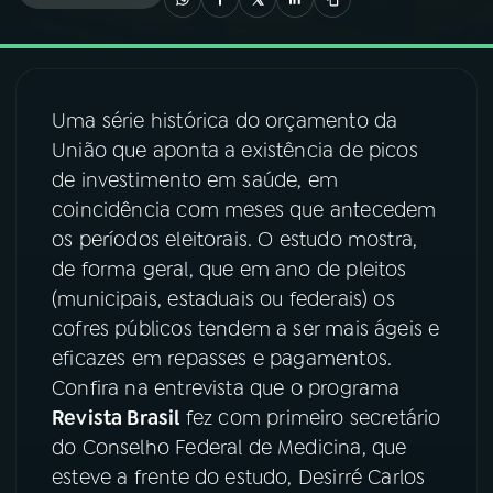
03
PROGRAMAÇÃO
Uma série histórica do orçamento da
04
PROGRAMAS
União que aponta a existência de picos
de investimento em saúde, em
05
PODCASTS
coincidência com meses que antecedem
os períodos eleitorais. O estudo mostra,
de forma geral, que em ano de pleitos
06
VIDEOCASTS
(municipais, estaduais ou federais) os
cofres públicos tendem a ser mais ágeis e
07
ÚLTIMAS
eficazes em repasses e pagamentos.
Confira na entrevista que o programa
Revista Brasil
fez com primeiro secretário
08
FESTIVAL DE MÚSICA
do Conselho Federal de Medicina, que
esteve a frente do estudo, Desirré Carlos
ACOMPANHE A RÁDIO NACIONAL