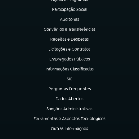
(abre em nova aba)
Participação Social
(abre em nova aba)
Auditorias
(abre em nova aba)
Convênios e Transferências
(abre em nova aba)
Receitas e Despesas
(abre em nova aba)
Licitações e Contratos
(abre em nova aba)
Empregados Públicos
(abre em nova aba)
Informações Classificadas
(abre em nova aba)
SIC
(abre em nova aba)
Perguntas Frequentes
(abre em nova aba)
Dados Abertos
(abre em nova aba)
Sanções Administrativas
(abre em nova aba)
Ferramentas e Aspectos Tecnológicos
(abre em nova aba)
Outras Informações
(abre em nova aba)