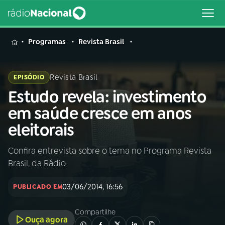
MENU
Programas
Revista Brasil
Revista Brasil
EPISÓDIO
Estudo revela: investimento
Buscar
na
em saúde cresce em anos
Rádio
Buscar
eleitorais
Nacional
Confira entrevista sobre o tema no Programa Revista
AO VIVO
Brasil, da Rádio
01
INÍCIO
03/06/2014, 16:56
PUBLICADO EM
Compartilhe
02
A RÁDIO
Ouça agora