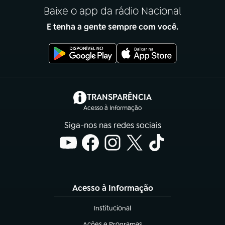
Baixe o app da rádio Nacional
E tenha a gente sempre com você.
(abre em nova aba)
TRANSPARÊNCIA
Acesso à Informação
Siga-nos nas redes sociais
Acesso à Informação
Institucional
(abre em nova aba)
Ações e Programas