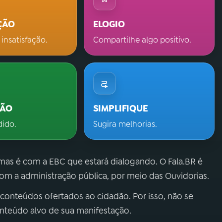
ÇÃO
ELOGIO
 insatisfação.
Compartilhe algo positivo.
ÇÃO
SIMPLIFIQUE
dido.
Sugira melhorias.
 mas é com a EBC que estará dialogando. O Fala.BR é
m a administração pública, por meio das Ouvidorias.
 conteúdos ofertados ao cidadão. Por isso, não se
onteúdo alvo de sua manifestação.