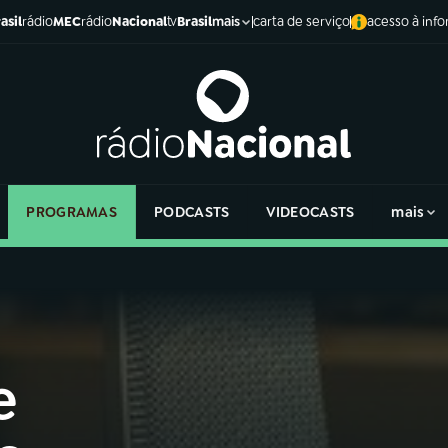
asil
rádio
MEC
rádio
Nacional
tv
Brasil
carta de serviço
acesso à inf
mais
PROGRAMAS
PODCASTS
VIDEOCASTS
mais
e