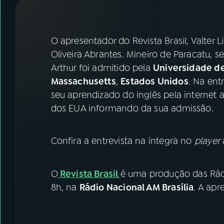
07
ÚLTIMAS
08
FESTIVAL DE MÚSICA
O apresentador do Revista Brasil, Valter
Oliveira Abrantes. Mineiro de Paracatu, 
Arthur foi admitido pela
Universidade d
ACOMPANHE A RÁDIO NACIONAL
Massachusetts
,
Estados Unidos
. Na ent
YouTube
Facebook
seu aprendizado do inglês pela internet a
dos EUA informando da sua admissão.
Instagram
X
TikTok
Confira a entrevista na íntegra no
player
O
Revista Brasil
é uma produção das Rádi
8h, na
Rádio Nacional AM Brasília
. A apr