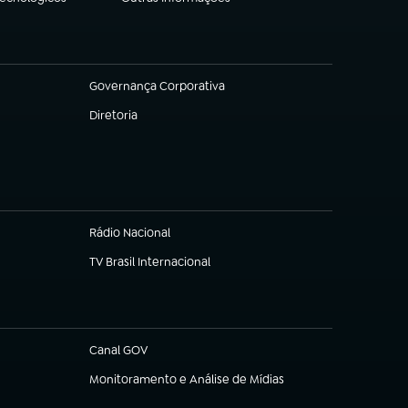
(abre em nova aba)
Governança Corporativa
(abre em nova aba)
Diretoria
(abre em nova aba)
Rádio Nacional
TV Brasil Internacional
(abre em nova aba)
Canal GOV
(abre em nova aba)
Monitoramento e Análise de Mídias
(abre em nova aba)