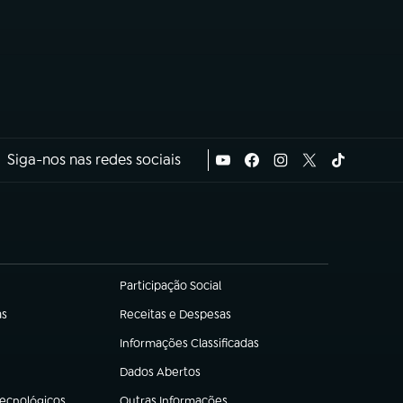
Siga-nos nas redes sociais
Participação Social
(abre em nova aba)
as
Receitas e Despesas
(abre em nova aba)
Informações Classificadas
(abre em nova aba)
Dados Abertos
(abre em nova aba)
Tecnológicos
Outras Informações