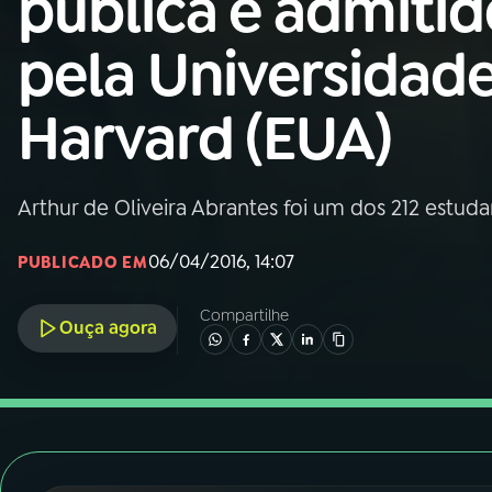
pública é admitid
Nacional
pela Universidad
01
INÍCIO
Harvard (EUA)
02
A RÁDIO
Arthur de Oliveira Abrantes foi um dos 212 estuda
03
PROGRAMAÇÃO
06/04/2016, 14:07
PUBLICADO EM
04
PROGRAMAS
Compartilhe
Ouça agora
05
PODCASTS
06
VIDEOCASTS