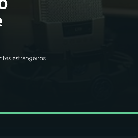
o
e
ntes estrangeiros