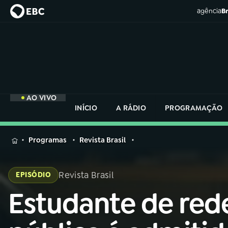
agência
Br
AO VIVO
INÍCIO
A RÁDIO
PROGRAMAÇÃO
MENU
Programas
Revista Brasil
Buscar
na
Revista Brasil
EPISÓDIO
Rádio
Buscar
Nacional
Estudante de red
Buscar
na
Rádio
AO VIVO