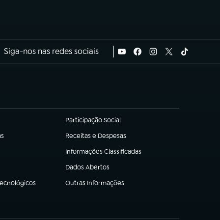
Siga-nos nas redes sociais
Participação Social
(abre em nova aba)
as
Receitas e Despesas
(abre em nova aba)
Informações Classificadas
(abre em nova aba)
Dados Abertos
(abre em nova aba)
Tecnológicos
Outras Informações
(abre em nova aba)