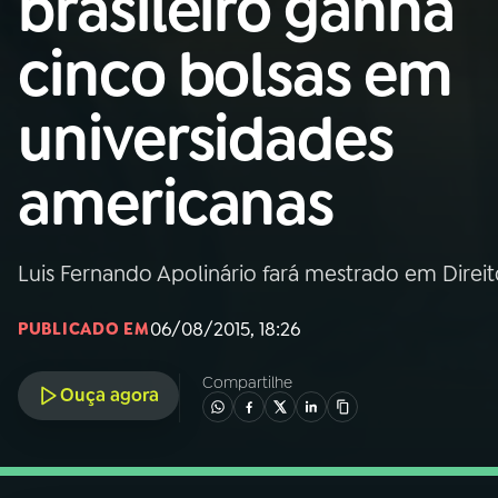
brasileiro ganha
Nacional
cinco bolsas em
01
INÍCIO
universidades
02
A RÁDIO
americanas
03
PROGRAMAÇÃO
Luis Fernando Apolinário fará mestrado em Dire
04
PROGRAMAS
06/08/2015, 18:26
PUBLICADO EM
05
PODCASTS
Compartilhe
Ouça agora
06
VIDEOCASTS