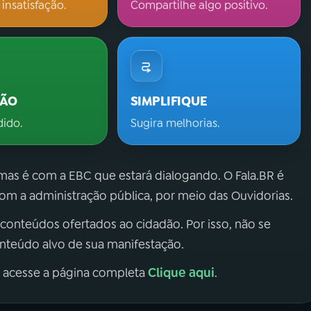
 insatisfação.
Compartilhe algo positivo.
ÇÃO
SIMPLIFIQUE
dido.
Sugira melhorias.
 mas é com a EBC que estará dialogando. O Fala.BR é
m a administração pública, por meio das Ouvidorias.
 conteúdos ofertados ao cidadão. Por isso, não se
onteúdo alvo de sua manifestação.
Clique aqui
, acesse a página completa
.