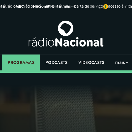
asil
rádio
MEC
rádio
Nacional
tv
Brasil
carta de serviço
acesso à inf
mais
PROGRAMAS
PODCASTS
VIDEOCASTS
mais