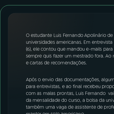
07
ÚLTIMAS
08
FESTIVAL DE MÚSICA
ACOMPANHE A RÁDIO NACIONAL
O estudante Luis Fernando Apolinário de
universidades americanas. Em entrevista 
YouTube
Facebook
(6), ele contou que mandou e-mails para
sempre quis fazer um mestrado fora. Ao 
Instagram
X
e cartas de recomendações.
TikTok
Após o envio das documentações, algu
para entrevistas, e ao final recebeu prop
com as malas prontas, Luis Fernando va
da mensalidade do curso, a bolsa da uni
também uma vaga de assistente de profes
manter em solo americano.