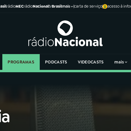
asil
rádio
MEC
rádio
Nacional
tv
Brasil
carta de serviço
acesso à inf
mais
PROGRAMAS
PODCASTS
VIDEOCASTS
mais
ia