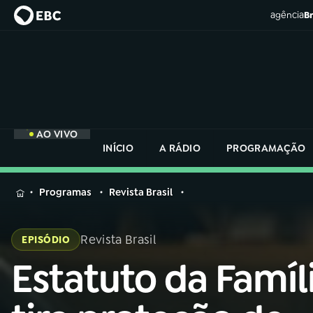
agência
Br
AO VIVO
INÍCIO
A RÁDIO
PROGRAMAÇÃO
MENU
Programas
Revista Brasil
Buscar
na
Revista Brasil
EPISÓDIO
Rádio
Buscar
Nacional
Estatuto da Famíl
Buscar
na
Rádio
AO VIVO