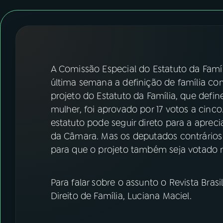
07
ÚLTIMAS
08
FESTIVAL DE MÚSICA
ACOMPANHE A RÁDIO NACIONAL
A Comissão Especial do Estatuto da Fam
última semana a definição de família c
YouTube
Facebook
projeto do Estatuto da Família, que defi
mulher, foi aprovado por 17 votos a cinc
Instagram
X
estatuto pode seguir direto para a apre
da Câmara. Mas os deputados contrários
TikTok
para que o projeto também seja votado n
Para falar sobre o assunto o Revista Bra
Direito de Família, Luciana Maciel.