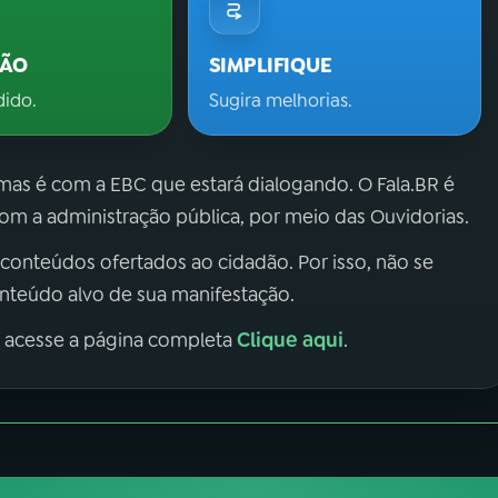
ÇÃO
SIMPLIFIQUE
dido.
Sugira melhorias.
 mas é com a EBC que estará dialogando. O Fala.BR é
m a administração pública, por meio das Ouvidorias.
 conteúdos ofertados ao cidadão. Por isso, não se
onteúdo alvo de sua manifestação.
Clique aqui
, acesse a página completa
.