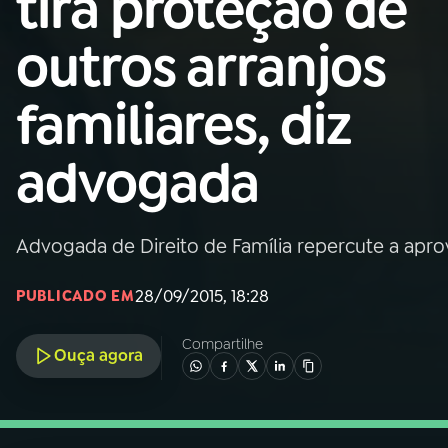
tira proteção de
Nacional
outros arranjos
01
INÍCIO
familiares, diz
02
A RÁDIO
advogada
03
PROGRAMAÇÃO
Advogada de Direito de Família repercute a apr
04
PROGRAMAS
28/09/2015, 18:28
PUBLICADO EM
05
PODCASTS
Compartilhe
Ouça agora
06
VIDEOCASTS