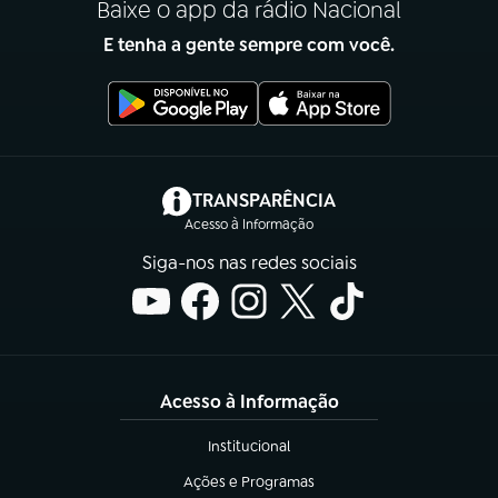
Baixe o app da rádio Nacional
E tenha a gente sempre com você.
(abre em nova aba)
TRANSPARÊNCIA
Acesso à Informação
Siga-nos nas redes sociais
Acesso à Informação
Institucional
(abre em nova aba)
Ações e Programas
(abre em nova aba)