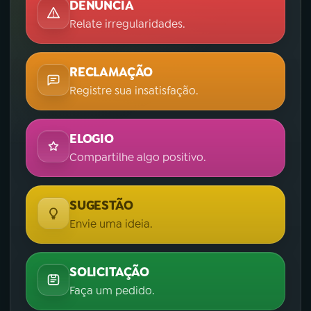
DENÚNCIA
Relate irregularidades.
RECLAMAÇÃO
Registre sua insatisfação.
ELOGIO
Compartilhe algo positivo.
SUGESTÃO
Envie uma ideia.
SOLICITAÇÃO
Faça um pedido.