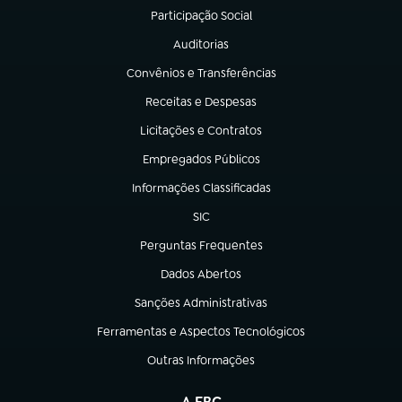
Participação Social
(abre em nova aba)
Auditorias
(abre em nova aba)
Convênios e Transferências
(abre em nova aba)
Receitas e Despesas
(abre em nova aba)
Licitações e Contratos
(abre em nova aba)
Empregados Públicos
(abre em nova aba)
Informações Classificadas
(abre em nova aba)
SIC
(abre em nova aba)
Perguntas Frequentes
(abre em nova aba)
Dados Abertos
(abre em nova aba)
Sanções Administrativas
(abre em nova aba)
Ferramentas e Aspectos Tecnológicos
(abre em nova aba)
Outras Informações
(abre em nova aba)