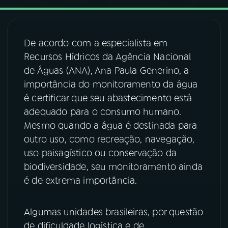
03
PROGRAMAÇÃO
De acordo com a especialista em
Recursos Hídricos da Agência Nacional
04
PROGRAMAS
de Águas (ANA), Ana Paula Generino, a
importância do monitoramento da água
05
PODCASTS
é certificar que seu abastecimento está
adequado para o consumo humano.
Mesmo quando a água é destinada para
06
VIDEOCASTS
outro uso, como recreação, navegação,
uso paisagístico ou conservação da
07
ÚLTIMAS
biodiversidade, seu monitoramento ainda
é de extrema importância.
08
FESTIVAL DE MÚSICA
Algumas unidades brasileiras, por questão
de dificuldade logística e de
ACOMPANHE A RÁDIO NACIONAL