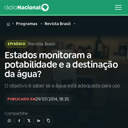
MENU
Programas
Revista Brasil
Revista Brasil
EPISÓDIO
Estados monitoram a
Buscar
na
potabilidade e a destinação
Rádio
Buscar
da água?
Nacional
O objetivo é saber se a água está adequada para uso
AO VIVO
29/07/2014, 18:35
PUBLICADO EM
01
INÍCIO
Compartilhe
02
A RÁDIO