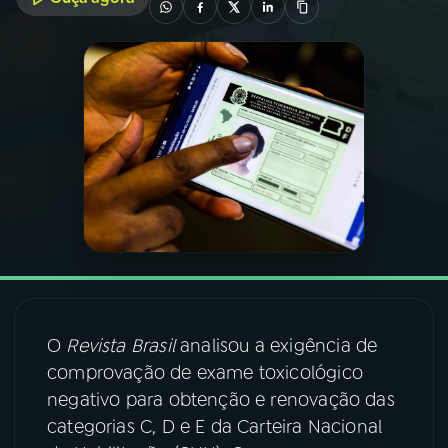
03
PROGRAMAÇÃO
04
PROGRAMAS
05
PODCASTS
06
VIDEOCASTS
07
ÚLTIMAS
O
Revista Brasil
analisou a exigência de
comprovação de exame toxicológico
08
FESTIVAL DE MÚSICA
negativo para obtenção e renovação das
categorias C, D e E da Carteira Nacional
ACOMPANHE A RÁDIO NACIONAL