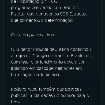
de Habilitação (CNH). O
programa conversou com Rodolfo
YouTube
Facebook
Rizotto, coordenador do SOS Estradas,
que comentou a determinação.
Instagram
X
TikTok
Ouça no
player
acima.
O Superior Tribunal de Justiça confirmou
a regra do Código de Trânsito Brasileiro e,
com isso, o entendimento deverá ser
aplicado em casos semelhantes em
tramitação no Judiciário.
Rodolfo falou também das políticas
públicas implantadas no exterior para o
tema.