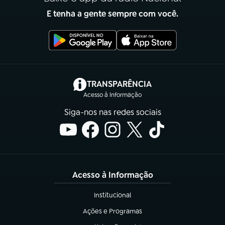
E tenha a gente sempre com você.
(abre em nova aba)
TRANSPARÊNCIA
Acesso à Informação
Siga-nos nas redes sociais
Acesso à Informação
Institucional
(abre em nova aba)
Ações e Programas
(abre em nova aba)