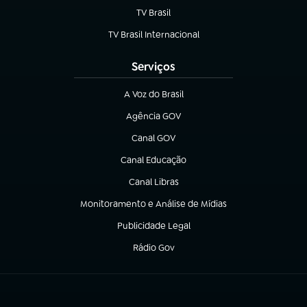
TV Brasil
(abre em nova aba)
TV Brasil Internacional
(abre em nova aba)
Serviços
A Voz do Brasil
(abre em nova aba)
Agência GOV
(abre em nova aba)
Canal GOV
(abre em nova aba)
Canal Educação
(abre em nova aba)
Canal Libras
(abre em nova aba)
Monitoramento e Análise de Mídias
(abre em nova aba)
Publicidade Legal
(abre em nova aba)
Rádio Gov
(abre em nova aba)