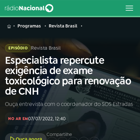
MENU
Programas
Revista Brasil
Revista Brasil
EPISÓDIO
Especialista repercute
Buscar
na
exigência de exame
Rádio
Buscar
toxicológico para renovação
Nacional
de CNH
AO VIVO
Ouça entrevista com o coordenador do SOS Estradas
01
INÍCIO
07/07/2022, 12:40
NO AR EM
02
A RÁDIO
Compartilhe
Ouça agora