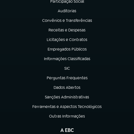
Participação Social
(abre em nova aba)
Auditorias
(abre em nova aba)
Convênios e Transferências
(abre em nova aba)
Receitas e Despesas
(abre em nova aba)
Licitações e Contratos
(abre em nova aba)
Empregados Públicos
(abre em nova aba)
Informações Classificadas
(abre em nova aba)
SIC
(abre em nova aba)
Perguntas Frequentes
(abre em nova aba)
Dados Abertos
(abre em nova aba)
Sanções Administrativas
(abre em nova aba)
Ferramentas e Aspectos Tecnológicos
(abre em nova aba)
Outras Informações
(abre em nova aba)
A EBC