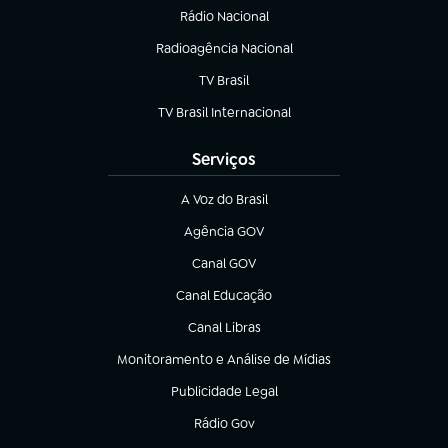
Rádio Nacional
Radioagência Nacional
(abre em nova aba)
TV Brasil
(abre em nova aba)
TV Brasil Internacional
(abre em nova aba)
Serviços
A Voz do Brasil
(abre em nova aba)
Agência GOV
(abre em nova aba)
Canal GOV
(abre em nova aba)
Canal Educação
(abre em nova aba)
Canal Libras
(abre em nova aba)
Monitoramento e Análise de Mídias
(abre em nova aba)
Publicidade Legal
(abre em nova aba)
Rádio Gov
(abre em nova aba)