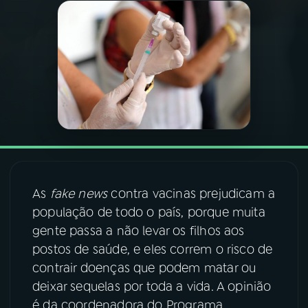
03
PROGRAMAÇÃO
04
PROGRAMAS
05
PODCASTS
06
VIDEOCASTS
As
fake news
contra vacinas prejudicam a
população de todo o país, porque muita
07
ÚLTIMAS
gente passa a não levar os filhos aos
postos de saúde, e eles correm o risco de
08
FESTIVAL DE MÚSICA
contrair doenças que podem matar ou
deixar sequelas por toda a vida. A opinião
é da coordenadora do Programa
ACOMPANHE A RÁDIO NACIONAL