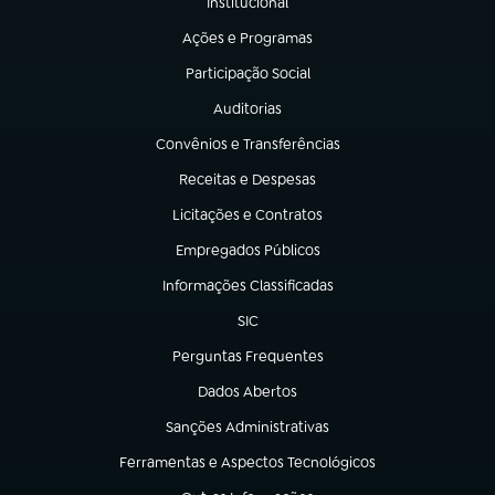
Institucional
(abre em nova aba)
Ações e Programas
(abre em nova aba)
Participação Social
(abre em nova aba)
Auditorias
(abre em nova aba)
Convênios e Transferências
(abre em nova aba)
Receitas e Despesas
(abre em nova aba)
Licitações e Contratos
(abre em nova aba)
Empregados Públicos
(abre em nova aba)
Informações Classificadas
(abre em nova aba)
SIC
(abre em nova aba)
Perguntas Frequentes
(abre em nova aba)
Dados Abertos
(abre em nova aba)
Sanções Administrativas
(abre em nova aba)
Ferramentas e Aspectos Tecnológicos
(abre em nova aba)