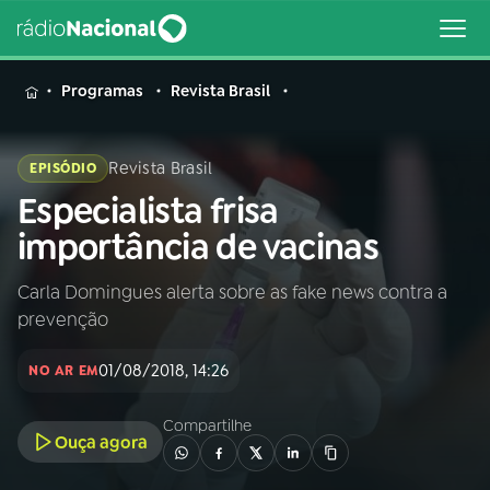
MENU
Programas
Revista Brasil
Revista Brasil
EPISÓDIO
Especialista frisa
Buscar
na
importância de vacinas
Rádio
Buscar
Nacional
Carla Domingues alerta sobre as fake news contra a
prevenção
AO VIVO
01/08/2018, 14:26
NO AR EM
01
INÍCIO
Compartilhe
Ouça agora
02
A RÁDIO