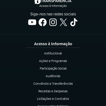
(abre em nova aba)
TRANSPARÊNCIA
Acesso à Informação
Siga-nos nas redes sociais
Acesso à Informação
Institucional
(abre em nova aba)
Ações e Programas
(abre em nova aba)
Participação Social
(abre em nova aba)
Auditorias
(abre em nova aba)
Convênios e Transferências
(abre em nova aba)
Receitas e Despesas
(abre em nova aba)
Licitações e Contratos
(abre em nova aba)