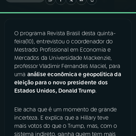
03
PROGRAMAÇÃO
O programa Revista Brasil desta quinta-
04
PROGRAMAS
feira(10), entrevistou o coordenador do
Mestrado Profissional em Economia e
05
PODCASTS
Mercados da Universidade Mackenzie,
professor Vladimir Fernandes Maciel, para
uma
análise econômica e geopolítica da
06
VIDEOCASTS
eleição para o novo presidente dos
Estados Unidos, Donald Trump
.
07
ÚLTIMAS
Ele acha que é um momento de grande
08
FESTIVAL DE MÚSICA
incerteza. E explica que a Hillary teve
mais votos do que o Trump, mas, com o
sistema indireto, ganha quem tem mais
ACOMPANHE A RÁDIO NACIONAL