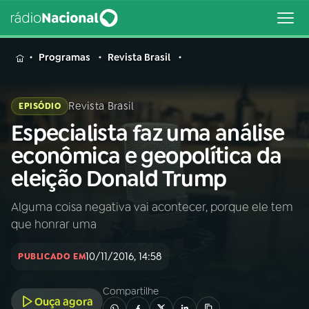
MENU
Programas
Revista Brasil
Revista Brasil
EPISÓDIO
Especialista faz uma análise
Buscar
na
econômica e geopolítica da
Rádio
Buscar
eleição Donald Trump
Nacional
Alguma coisa negativa vai acontecer, porque ele tem
AO VIVO
que honrar uma
01
INÍCIO
10/11/2016, 14:58
PUBLICADO EM
Compartilhe
02
A RÁDIO
Ouça agora