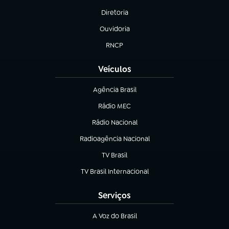
Diretoria
(abre em nova aba)
Ouvidoria
(abre em nova aba)
RNCP
(abre em nova aba)
Veículos
Agência Brasil
(abre em nova aba)
Rádio MEC
(abre em nova aba)
Rádio Nacional
Radioagência Nacional
(abre em nova aba)
TV Brasil
(abre em nova aba)
TV Brasil Internacional
(abre em nova aba)
Serviços
A Voz do Brasil
(abre em nova aba)