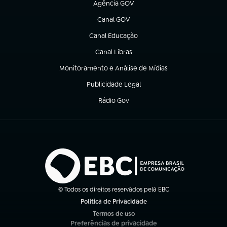
Agência GOV
(abre em nova aba)
Canal GOV
(abre em nova aba)
Canal Educação
(abre em nova aba)
Canal Libras
(abre em nova aba)
Monitoramento e Análise de Mídias
(abre em nova aba)
Publicidade Legal
(abre em nova aba)
Rádio Gov
(abre em nova aba)
© Todos os direitos reservados pela EBC
Política de Privacidade
(abre em nova aba)
Termos de uso
(abre em nova aba)
Preferências de privacidade