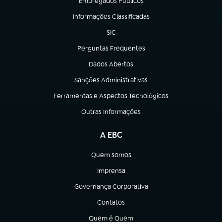
Empregados Públicos
(abre em nova aba)
Informações Classificadas
(abre em nova aba)
SIC
(abre em nova aba)
Perguntas Frequentes
(abre em nova aba)
Dados Abertos
(abre em nova aba)
Sanções Administrativas
(abre em nova aba)
Ferramentas e Aspectos Tecnológicos
(abre em nova aba)
Outras Informações
(abre em nova aba)
A EBC
Quem somos
(abre em nova aba)
Imprensa
(abre em nova aba)
Governança Corporativa
(abre em nova aba)
Contatos
(abre em nova aba)
Quem é Quem
(abre em nova aba)