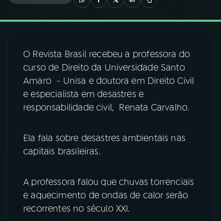
03
PROGRAMAÇÃO
O Revista Brasil recebeu a professora do
04
PROGRAMAS
curso de Direito da Universidade Santo
Amaro - Unisa e doutora em Direito Civil
05
PODCASTS
e especialista em desastres e
responsabilidade civil, Renata Carvalho.
06
VIDEOCASTS
Ela fala sobre desastres ambientais nas
capitais brasileiras.
07
ÚLTIMAS
A professora falou que chuvas torrenciais
08
FESTIVAL DE MÚSICA
e aquecimento de ondas de calor serão
recorrentes no século XXI.
ACOMPANHE A RÁDIO NACIONAL