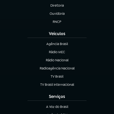
Diretoria
(abre em nova aba)
Ouvidoria
(abre em nova aba)
RNCP
(abre em nova aba)
Veículos
Agência Brasil
(abre em nova aba)
Rádio MEC
(abre em nova aba)
Rádio Nacional
Radioagência Nacional
(abre em nova aba)
TV Brasil
(abre em nova aba)
TV Brasil Internacional
(abre em nova aba)
Serviços
A Voz do Brasil
(abre em nova aba)