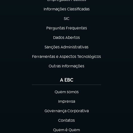
(abre em nova aba)
Informações Classificadas
(abre em nova aba)
SIC
(abre em nova aba)
Perguntas Frequentes
(abre em nova aba)
Dados Abertos
(abre em nova aba)
Sanções Administrativas
(abre em nova aba)
Ferramentas e Aspectos Tecnológicos
(abre em nova aba)
Outras Informações
(abre em nova aba)
A EBC
Quem somos
(abre em nova aba)
Imprensa
(abre em nova aba)
Governança Corporativa
(abre em nova aba)
Contatos
(abre em nova aba)
Quem é Quem
(abre em nova aba)