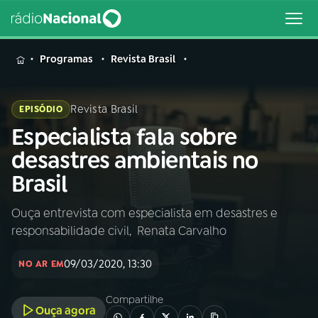
MENU
Programas
Revista Brasil
Revista Brasil
EPISÓDIO
Especialista fala sobre
Buscar
na
desastres ambientais no
Rádio
Buscar
Brasil
Nacional
Ouça entrevista com especialista em desastres e
AO VIVO
responsabilidade civil, Renata Carvalho
01
INÍCIO
09/03/2020, 13:30
NO AR EM
Compartilhe
02
A RÁDIO
Ouça agora