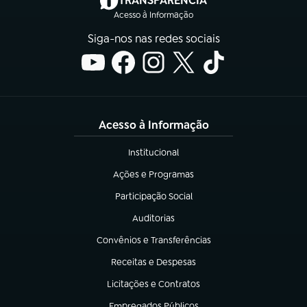
TRANSPARÊNCIA
Acesso à Informação
Siga-nos nas redes sociais
Acesso à Informação
Institucional
(abre em nova aba)
Ações e Programas
(abre em nova aba)
Participação Social
(abre em nova aba)
Auditorias
(abre em nova aba)
Convênios e Transferências
(abre em nova aba)
Receitas e Despesas
(abre em nova aba)
Licitações e Contratos
(abre em nova aba)
Empregados Públicos