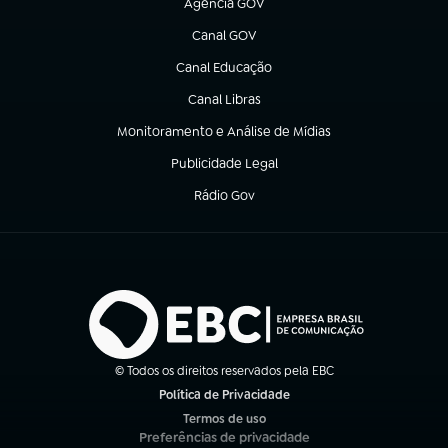
Agência GOV
(abre em nova aba)
Canal GOV
(abre em nova aba)
Canal Educação
(abre em nova aba)
Canal Libras
(abre em nova aba)
Monitoramento e Análise de Mídias
(abre em nova aba)
Publicidade Legal
(abre em nova aba)
Rádio Gov
(abre em nova aba)
© Todos os direitos reservados pela EBC
Política de Privacidade
(abre em nova aba)
Termos de uso
(abre em nova aba)
Preferências de privacidade