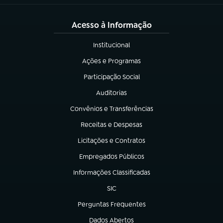
Acesso à Informação
Institucional
(abre em nova aba)
Ações e Programas
(abre em nova aba)
Participação Social
(abre em nova aba)
Auditorias
(abre em nova aba)
Convênios e Transferências
(abre em nova aba)
Receitas e Despesas
(abre em nova aba)
Licitações e Contratos
(abre em nova aba)
Empregados Públicos
(abre em nova aba)
Informações Classificadas
(abre em nova aba)
SIC
(abre em nova aba)
Perguntas Frequentes
(abre em nova aba)
Dados Abertos