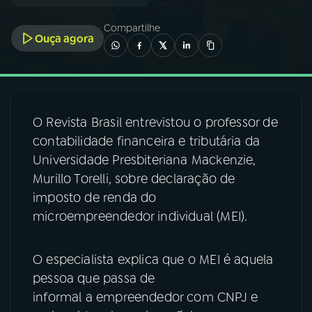
Compartilhe
03
PROGRAMAÇÃO
Ouça agora
04
PROGRAMAS
O Revista Brasil entrevistou o professor de
05
PODCASTS
contabilidade financeira e tributária da
Universidade Presbiteriana Mackenzie,
06
VIDEOCASTS
Murillo Torelli, sobre declaração de
imposto de renda do
microempreendedor individual (MEI).
07
ÚLTIMAS
O especialista explica que o MEI é aquela
08
FESTIVAL DE MÚSICA
pessoa que passa de
informal a empreendedor com CNPJ e
ACOMPANHE A RÁDIO NACIONAL