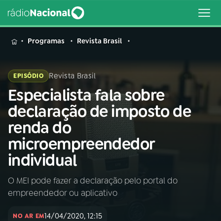
MENU
Programas
Revista Brasil
Revista Brasil
EPISÓDIO
Especialista fala sobre
Buscar
na
declaração de imposto de
Rádio
Buscar
renda do
Nacional
microempreendedor
AO VIVO
individual
O MEI pode fazer a declaração pelo portal do
01
INÍCIO
empreendedor ou aplicativo
02
A RÁDIO
14/04/2020, 12:15
NO AR EM