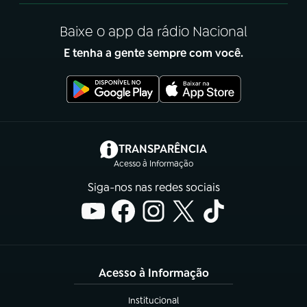
Baixe o app da rádio Nacional
E tenha a gente sempre com você.
(abre em nova aba)
TRANSPARÊNCIA
Acesso à Informação
Siga-nos nas redes sociais
Acesso à Informação
Institucional
(abre em nova aba)