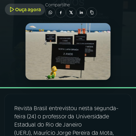
Compartilhe
Ouça agora
03
PROGRAMAÇÃO
04
PROGRAMAS
05
PODCASTS
06
VIDEOCASTS
07
ÚLTIMAS
Revista Brasil entrevistou nesta segunda-
08
FESTIVAL DE MÚSICA
feira (24) o professor da Universidade
Estadual do Rio de Janeiro
(UERJ), Maurício Jorge Pereira da Mota,
ACOMPANHE A RÁDIO NACIONAL