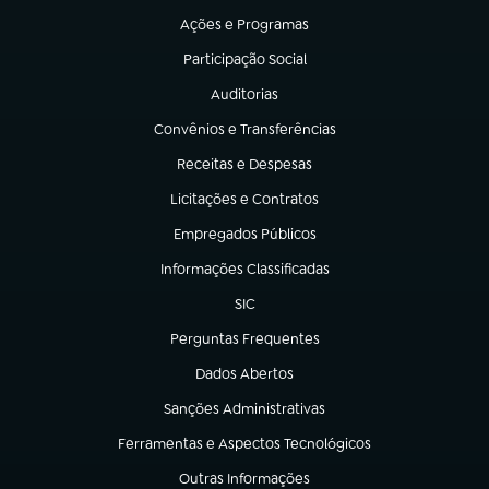
Ações e Programas
(abre em nova aba)
Participação Social
(abre em nova aba)
Auditorias
(abre em nova aba)
Convênios e Transferências
(abre em nova aba)
Receitas e Despesas
(abre em nova aba)
Licitações e Contratos
(abre em nova aba)
Empregados Públicos
(abre em nova aba)
Informações Classificadas
(abre em nova aba)
SIC
(abre em nova aba)
Perguntas Frequentes
(abre em nova aba)
Dados Abertos
(abre em nova aba)
Sanções Administrativas
(abre em nova aba)
Ferramentas e Aspectos Tecnológicos
(abre em nova aba)
Outras Informações
(abre em nova aba)