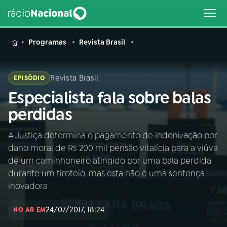
MENU
Programas
Revista Brasil
Revista Brasil
EPISÓDIO
Especialista fala sobre balas
Buscar
na
perdidas
Rádio
Buscar
Nacional
A Justiça determina o pagamento de indenização por
dano moral de R$ 200 mil pensão vitalícia para a viúva
AO VIVO
de um caminhoneiro atingido por uma bala perdida
durante um tiroteio, mas esta não é uma sentença
01
INÍCIO
inovadora
24/07/2017, 18:24
NO AR EM
02
A RÁDIO