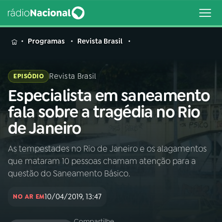
MENU
Programas
Revista Brasil
Revista Brasil
EPISÓDIO
Especialista em saneamento
Buscar
na
fala sobre a tragédia no Rio
Rádio
Buscar
de Janeiro
Nacional
As tempestades no Rio de Janeiro e os alagamentos
AO VIVO
que mataram 10 pessoas chamam atenção para a
questão do Saneamento Básico.
01
INÍCIO
10/04/2019, 13:47
NO AR EM
02
A RÁDIO
Compartilhe