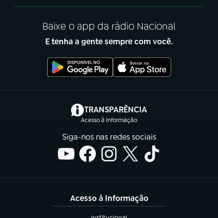
Baixe o app da rádio Nacional
E tenha a gente sempre com você.
(abre em nova aba)
TRANSPARÊNCIA
Acesso à Informação
Siga-nos nas redes sociais
Acesso à Informação
Institucional