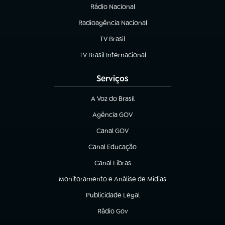
Rádio Nacional
Radioagência Nacional
(abre em nova aba)
TV Brasil
(abre em nova aba)
TV Brasil Internacional
(abre em nova aba)
Serviços
A Voz do Brasil
(abre em nova aba)
Agência GOV
(abre em nova aba)
Canal GOV
(abre em nova aba)
Canal Educação
(abre em nova aba)
Canal Libras
(abre em nova aba)
Monitoramento e Análise de Mídias
(abre em nova aba)
Publicidade Legal
(abre em nova aba)
Rádio Gov
(abre em nova aba)