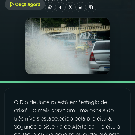
Ouça agora
03
PROGRAMAÇÃO
04
PROGRAMAS
05
PODCASTS
06
VIDEOCASTS
07
ÚLTIMAS
O Rio de Janeiro está em "estágio de
crise" - o mais grave em uma escala de
08
FESTIVAL DE MÚSICA
três níveis estabelecido pela prefeitura.
Segundo o sistema de Alerta da Prefeitura
ACOMPANHE A RÁDIO NACIONAL
do Rio, a chuva deve se estender até pelo