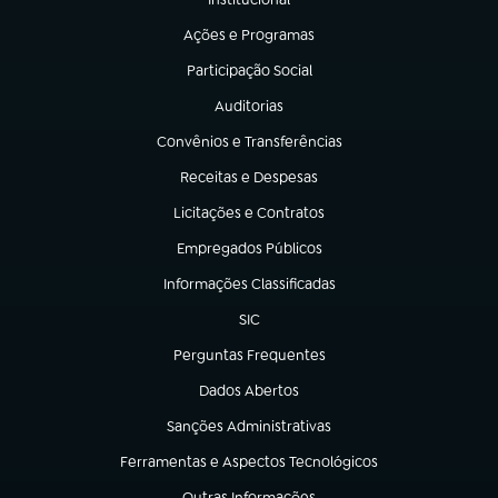
(abre em nova aba)
Ações e Programas
(abre em nova aba)
Participação Social
(abre em nova aba)
Auditorias
(abre em nova aba)
Convênios e Transferências
(abre em nova aba)
Receitas e Despesas
(abre em nova aba)
Licitações e Contratos
(abre em nova aba)
Empregados Públicos
(abre em nova aba)
Informações Classificadas
(abre em nova aba)
SIC
(abre em nova aba)
Perguntas Frequentes
(abre em nova aba)
Dados Abertos
(abre em nova aba)
Sanções Administrativas
(abre em nova aba)
Ferramentas e Aspectos Tecnológicos
(abre em nova aba)
Outras Informações