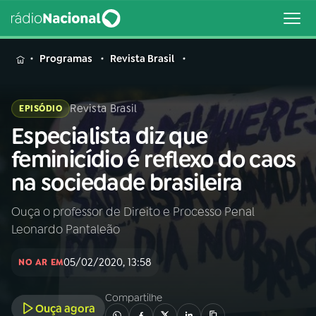
MENU
Programas
Revista Brasil
Revista Brasil
EPISÓDIO
Especialista diz que
Buscar
na
feminicídio é reflexo do caos
Rádio
Buscar
na sociedade brasileira
Nacional
Ouça o professor de Direito e Processo Penal
AO VIVO
Leonardo Pantaleão
01
INÍCIO
05/02/2020, 13:58
NO AR EM
Compartilhe
02
A RÁDIO
Ouça agora