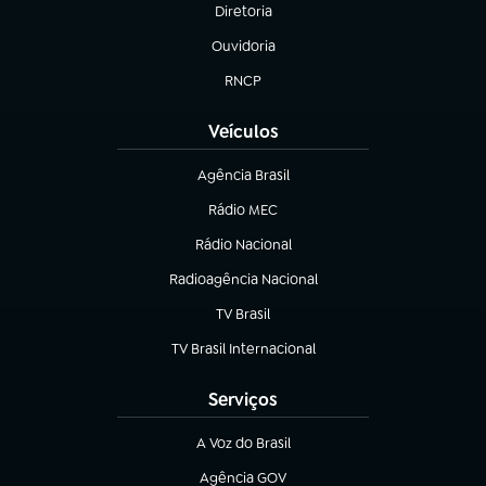
Diretoria
(abre em nova aba)
Ouvidoria
(abre em nova aba)
RNCP
(abre em nova aba)
Veículos
Agência Brasil
(abre em nova aba)
Rádio MEC
(abre em nova aba)
Rádio Nacional
Radioagência Nacional
(abre em nova aba)
TV Brasil
(abre em nova aba)
TV Brasil Internacional
(abre em nova aba)
Serviços
A Voz do Brasil
(abre em nova aba)
Agência GOV
(abre em nova aba)