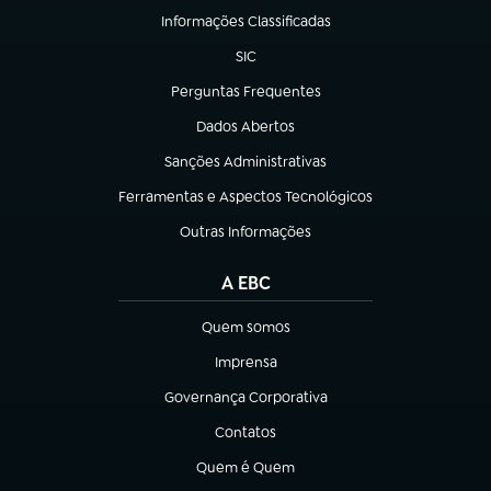
Informações Classificadas
(abre em nova aba)
SIC
(abre em nova aba)
Perguntas Frequentes
(abre em nova aba)
Dados Abertos
(abre em nova aba)
Sanções Administrativas
(abre em nova aba)
Ferramentas e Aspectos Tecnológicos
(abre em nova aba)
Outras Informações
(abre em nova aba)
A EBC
Quem somos
(abre em nova aba)
Imprensa
(abre em nova aba)
Governança Corporativa
(abre em nova aba)
Contatos
(abre em nova aba)
Quem é Quem
(abre em nova aba)