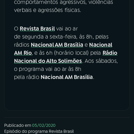
comportamentos agressivos, violências
verbais e agressões físicas.
O
Revista Brasil
vai ao ar
de segunda a sexta-feira, às 8h, pelas
rádios
Nacional AM Brasília
e
Nacional
AM Rio
, e às 6h (horário local) pela
Rádio
Nacional do Alto Solimões
. Aos sábados,
o programa vai ao ar às 8h
pela rádio
Nacional AM Brasília
.
Publicado em
05/02/2020
Episódio
do programa
Revista Brasil