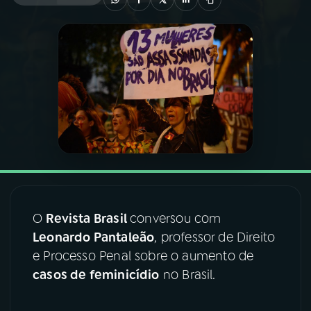
03
PROGRAMAÇÃO
04
PROGRAMAS
05
PODCASTS
06
VIDEOCASTS
O
Revista Brasil
conversou com
07
ÚLTIMAS
Leonardo Pantaleão
, professor de Direito
e Processo Penal sobre o aumento de
08
FESTIVAL DE MÚSICA
casos de feminicídio
no Brasil.
ACOMPANHE A RÁDIO NACIONAL