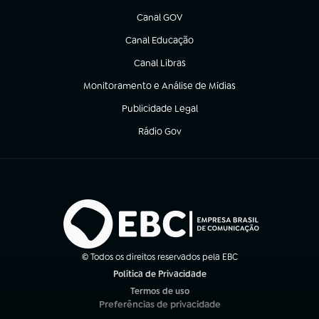
Canal GOV
(abre em nova aba)
Canal Educação
(abre em nova aba)
Canal Libras
(abre em nova aba)
Monitoramento e Análise de Mídias
(abre em nova aba)
Publicidade Legal
(abre em nova aba)
Rádio Gov
(abre em nova aba)
© Todos os direitos reservados pela EBC
Política de Privacidade
(abre em nova aba)
Termos de uso
(abre em nova aba)
Preferências de privacidade