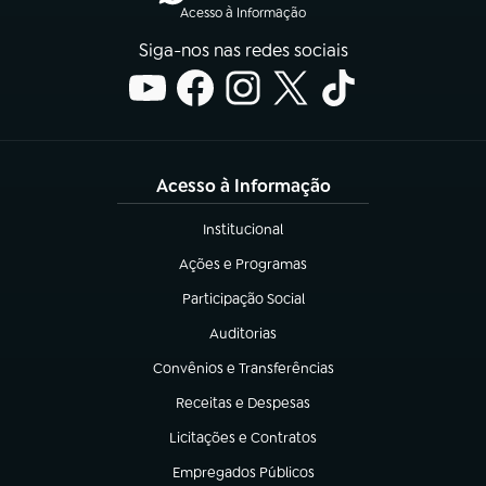
Acesso à Informação
Siga-nos nas redes sociais
Acesso à Informação
Institucional
(abre em nova aba)
Ações e Programas
(abre em nova aba)
Participação Social
(abre em nova aba)
Auditorias
(abre em nova aba)
Convênios e Transferências
(abre em nova aba)
Receitas e Despesas
(abre em nova aba)
Licitações e Contratos
(abre em nova aba)
Empregados Públicos
(abre em nova aba)