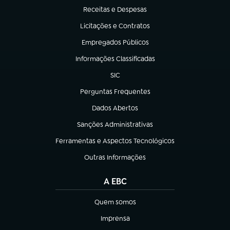
Receitas e Despesas
(abre em nova aba)
Licitações e Contratos
(abre em nova aba)
Empregados Públicos
(abre em nova aba)
Informações Classificadas
(abre em nova aba)
SIC
(abre em nova aba)
Perguntas Frequentes
(abre em nova aba)
Dados Abertos
(abre em nova aba)
Sanções Administrativas
(abre em nova aba)
Ferramentas e Aspectos Tecnológicos
(abre em nova aba)
Outras Informações
(abre em nova aba)
A EBC
Quem somos
(abre em nova aba)
Imprensa
(abre em nova aba)