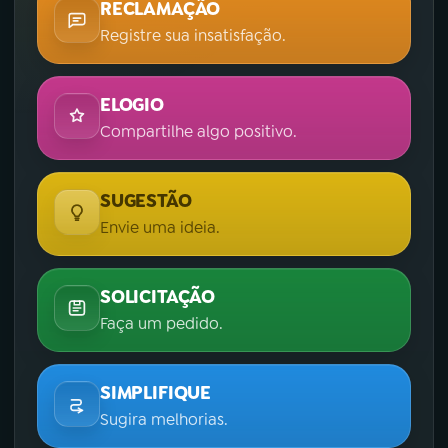
RECLAMAÇÃO
Registre sua insatisfação.
ELOGIO
Compartilhe algo positivo.
SUGESTÃO
Envie uma ideia.
SOLICITAÇÃO
Faça um pedido.
SIMPLIFIQUE
Sugira melhorias.