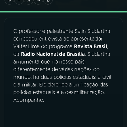
03
PROGRAMAÇÃO
O professor e palestrante Salin Siddartha
04
PROGRAMAS
concedeu entrevista ao apresentador
Valter Lima do programa
Revista Brasil
,
05
PODCASTS
da
Rádio Nacional de Brasília
. Siddartha
argumenta que no nosso país,
diferentemente de várias nações do
06
VIDEOCASTS
mundo, há duas polícias estaduais: a civil
e a militar. Ele defende a unificação das
07
ÚLTIMAS
polícias estaduais e a desmilitarização.
Acompanhe.
08
FESTIVAL DE MÚSICA
ACOMPANHE A RÁDIO NACIONAL