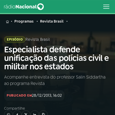
MENU
Programas
Revista Brasil
Revista Brasil
EPISÓDIO
Especialista defende
Buscar
na
unificação das polícias civil e
Rádio
Buscar
militar nos estados
Nacional
Acompanhe entrevista do professor Salin Siddartha
AO VIVO
ao programa Revista
01
INÍCIO
28/12/2013, 16:02
PUBLICADO EM
Compartilhe
02
A RÁDIO