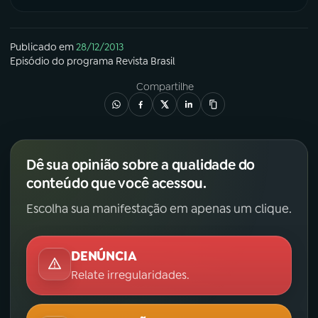
YouTube
Facebook
Publicado em
28/12/2013
Episódio
do programa
Revista Brasil
Instagram
X
Compartilhe
TikTok
Dê sua opinião sobre a qualidade do
conteúdo que você acessou.
Escolha sua manifestação em apenas um clique.
DENÚNCIA
Relate irregularidades.