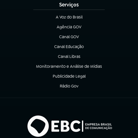
Serviços
A Voz do Brasil
(abre em nova aba)
Agência GOV
(abre em nova aba)
Canal GOV
(abre em nova aba)
Canal Educação
(abre em nova aba)
Canal Libras
(abre em nova aba)
Monitoramento e Análise de Mídias
(abre em nova aba)
Publicidade Legal
(abre em nova aba)
Rádio Gov
(abre em nova aba)