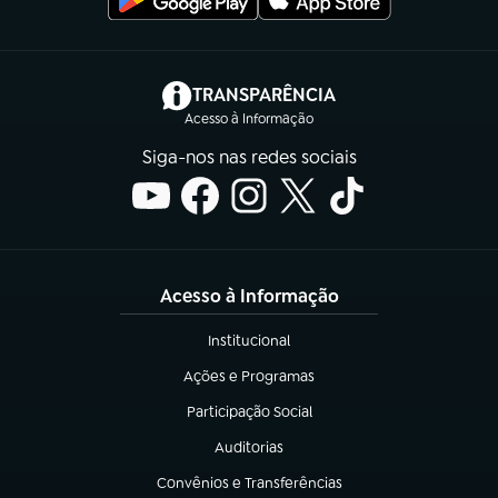
(abre em nova aba)
TRANSPARÊNCIA
Acesso à Informação
Siga-nos nas redes sociais
Acesso à Informação
Institucional
(abre em nova aba)
Ações e Programas
(abre em nova aba)
Participação Social
(abre em nova aba)
Auditorias
(abre em nova aba)
Convênios e Transferências
(abre em nova aba)