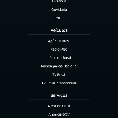
Diretoria
(abre em nova aba)
Ouvidoria
(abre em nova aba)
RNCP
(abre em nova aba)
Veículos
Agência Brasil
(abre em nova aba)
Rádio MEC
(abre em nova aba)
Rádio Nacional
Radioagência Nacional
(abre em nova aba)
TV Brasil
(abre em nova aba)
TV Brasil Internacional
(abre em nova aba)
Serviços
A Voz do Brasil
(abre em nova aba)
Agência GOV
(abre em nova aba)