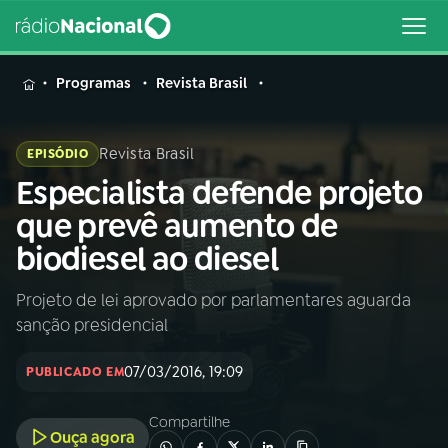
MENU
Programas
Revista Brasil
Revista Brasil
EPISÓDIO
Especialista defende projeto
Buscar
na
que prevê aumento de
Rádio
Buscar
biodiesel ao diesel
Nacional
Projeto de lei aprovado por parlamentares aguarda
AO VIVO
sanção presidencial
01
INÍCIO
07/03/2016, 19:09
PUBLICADO EM
Compartilhe
02
A RÁDIO
Ouça agora