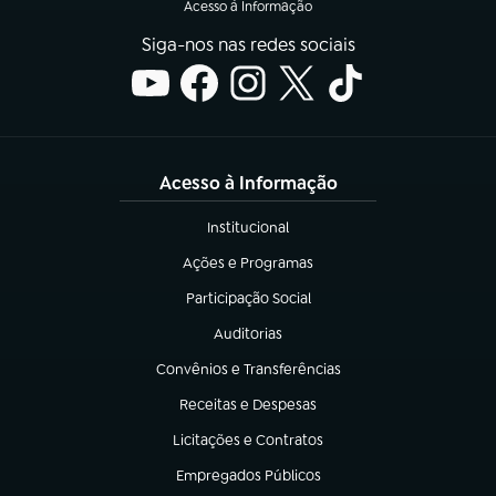
Acesso à Informação
Siga-nos nas redes sociais
Acesso à Informação
Institucional
(abre em nova aba)
Ações e Programas
(abre em nova aba)
Participação Social
(abre em nova aba)
Auditorias
(abre em nova aba)
Convênios e Transferências
(abre em nova aba)
Receitas e Despesas
(abre em nova aba)
Licitações e Contratos
(abre em nova aba)
Empregados Públicos
(abre em nova aba)