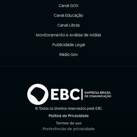
Canal GOV
(abre em nova aba)
Canal Educação
(abre em nova aba)
Canal Libras
(abre em nova aba)
Monitoramento e Análise de Mídias
(abre em nova aba)
Publicidade Legal
(abre em nova aba)
Rádio Gov
(abre em nova aba)
© Todos os direitos reservados pela EBC
Política de Privacidade
(abre em nova aba)
Termos de uso
(abre em nova aba)
Preferências de privacidade