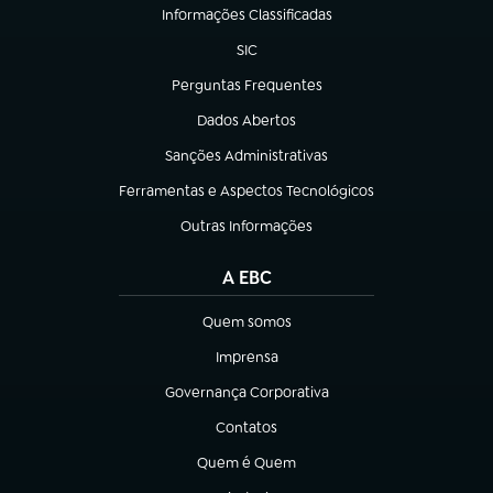
Informações Classificadas
(abre em nova aba)
SIC
(abre em nova aba)
Perguntas Frequentes
(abre em nova aba)
Dados Abertos
(abre em nova aba)
Sanções Administrativas
(abre em nova aba)
Ferramentas e Aspectos Tecnológicos
(abre em nova aba)
Outras Informações
(abre em nova aba)
A EBC
Quem somos
(abre em nova aba)
Imprensa
(abre em nova aba)
Governança Corporativa
(abre em nova aba)
Contatos
(abre em nova aba)
Quem é Quem
(abre em nova aba)