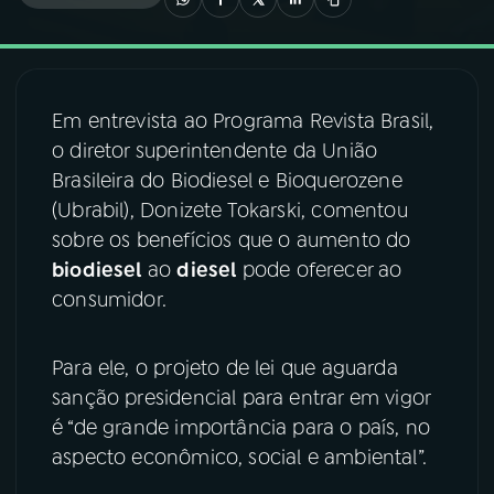
03
PROGRAMAÇÃO
Em entrevista ao Programa Revista Brasil,
04
PROGRAMAS
o diretor superintendente da União
Brasileira do Biodiesel e Bioquerozene
05
PODCASTS
(Ubrabil), Donizete Tokarski, comentou
sobre os benefícios que o aumento do
biodiesel
ao
diesel
pode oferecer ao
06
VIDEOCASTS
consumidor.
07
ÚLTIMAS
Para ele, o projeto de lei que aguarda
sanção presidencial para entrar em vigor
08
FESTIVAL DE MÚSICA
é “de grande importância para o país, no
aspecto econômico, social e ambiental”.
ACOMPANHE A RÁDIO NACIONAL