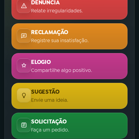
DENÚNCIA
Relate irregularidades.
RECLAMAÇÃO
Registre sua insatisfação.
ELOGIO
Compartilhe algo positivo.
SUGESTÃO
Envie uma ideia.
SOLICITAÇÃO
Faça um pedido.