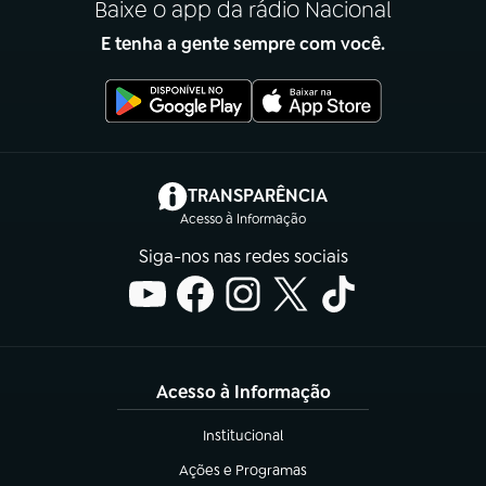
Baixe o app da rádio Nacional
E tenha a gente sempre com você.
(abre em nova aba)
TRANSPARÊNCIA
Acesso à Informação
Siga-nos nas redes sociais
Acesso à Informação
Institucional
(abre em nova aba)
Ações e Programas
(abre em nova aba)