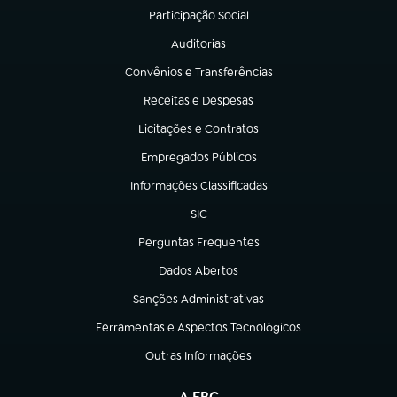
Participação Social
(abre em nova aba)
Auditorias
(abre em nova aba)
Convênios e Transferências
(abre em nova aba)
Receitas e Despesas
(abre em nova aba)
Licitações e Contratos
(abre em nova aba)
Empregados Públicos
(abre em nova aba)
Informações Classificadas
(abre em nova aba)
SIC
(abre em nova aba)
Perguntas Frequentes
(abre em nova aba)
Dados Abertos
(abre em nova aba)
Sanções Administrativas
(abre em nova aba)
Ferramentas e Aspectos Tecnológicos
(abre em nova aba)
Outras Informações
(abre em nova aba)