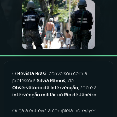
03
PROGRAMAÇÃO
04
PROGRAMAS
05
PODCASTS
06
VIDEOCASTS
O
Revista Brasi
l conversou com a
professora
Silvia Ramos
, do
07
ÚLTIMAS
Observatório da Intervenção
, sobre a
intervenção militar
no
Rio de Janeiro
.
08
FESTIVAL DE MÚSICA
Ouça a entrevista completa no
player
.
ACOMPANHE A RÁDIO NACIONAL