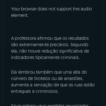
Your browser does not support the audio
YouTube
Facebook
element.
Instagram
X
TikTok
A professora afirmou que os resultados
são extremamente precários. Segundo
ela, não houve redução significativa de
indicadores tipicamente criminais.
Ela lembrou também que uma alta do
número de tiroteios ou de arrastões,
aumenta a sensação de que as ruas estão
entregues a criminosos.
Silvia reiterou que medidas anunciadas