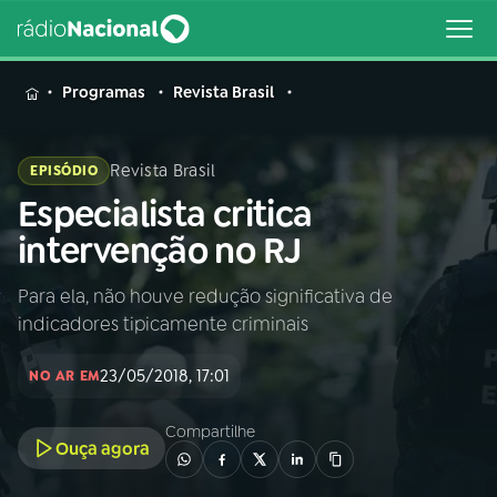
MENU
Programas
Revista Brasil
Revista Brasil
EPISÓDIO
Especialista critica
Buscar
na
intervenção no RJ
Rádio
Buscar
Nacional
Para ela, não houve redução significativa de
indicadores tipicamente criminais
AO VIVO
23/05/2018, 17:01
NO AR EM
01
INÍCIO
Compartilhe
Ouça agora
02
A RÁDIO