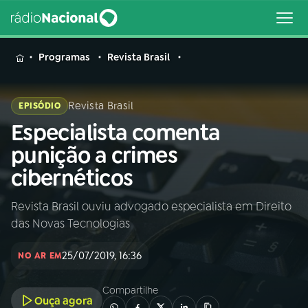
MENU
Programas
Revista Brasil
Revista Brasil
EPISÓDIO
Especialista comenta
Buscar
na
punição a crimes
Rádio
Buscar
cibernéticos
Nacional
Revista Brasil ouviu advogado especialista em Direito
AO VIVO
das Novas Tecnologias
01
INÍCIO
25/07/2019, 16:36
NO AR EM
Compartilhe
02
A RÁDIO
Ouça agora