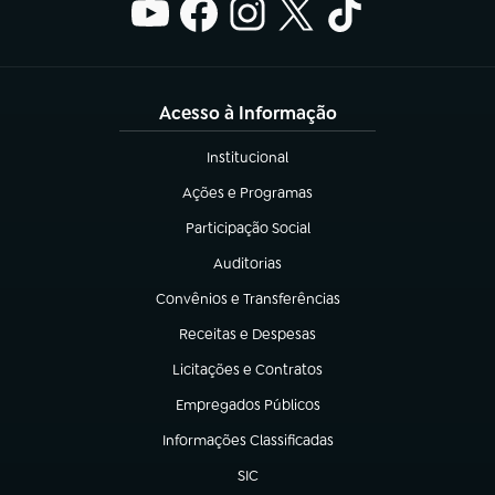
Acesso à Informação
Institucional
(abre em nova aba)
Ações e Programas
(abre em nova aba)
Participação Social
(abre em nova aba)
Auditorias
(abre em nova aba)
Convênios e Transferências
(abre em nova aba)
Receitas e Despesas
(abre em nova aba)
Licitações e Contratos
(abre em nova aba)
Empregados Públicos
(abre em nova aba)
Informações Classificadas
(abre em nova aba)
SIC
(abre em nova aba)