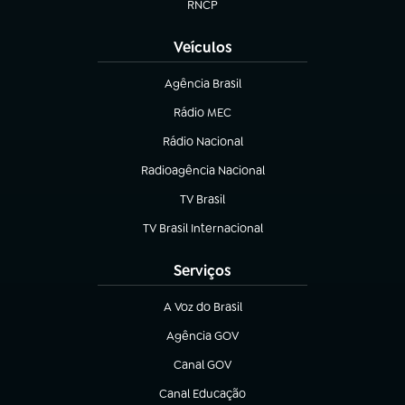
RNCP
(abre em nova aba)
Veículos
Agência Brasil
(abre em nova aba)
Rádio MEC
(abre em nova aba)
Rádio Nacional
Radioagência Nacional
(abre em nova aba)
TV Brasil
(abre em nova aba)
TV Brasil Internacional
(abre em nova aba)
Serviços
A Voz do Brasil
(abre em nova aba)
Agência GOV
(abre em nova aba)
Canal GOV
(abre em nova aba)
Canal Educação
(abre em nova aba)