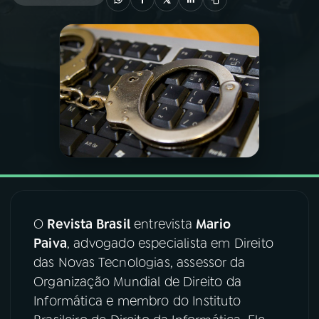
03
PROGRAMAÇÃO
04
PROGRAMAS
05
PODCASTS
06
VIDEOCASTS
O
Revista Brasil
entrevista
Mario
07
ÚLTIMAS
Paiva
, advogado especialista em Direito
das Novas Tecnologias, assessor da
08
FESTIVAL DE MÚSICA
Organização Mundial de Direito da
Informática e membro do Instituto
ACOMPANHE A RÁDIO NACIONAL