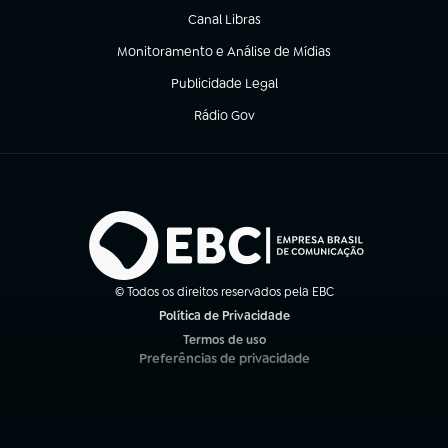
Canal Libras
(abre em nova aba)
Monitoramento e Análise de Mídias
(abre em nova aba)
Publicidade Legal
(abre em nova aba)
Rádio Gov
(abre em nova aba)
© Todos os direitos reservados pela EBC
Política de Privacidade
(abre em nova aba)
Termos de uso
(abre em nova aba)
Preferências de privacidade