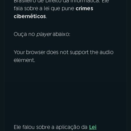
Brasileiro de Direito da Informática. Ele
fala sobre a lei que pune
crimes
YouTube
Facebook
cibernéticos
.
Instagram
X
Ouça no
player
abaixo:
TikTok
Your browser does not support the audio
element.
Ele falou sobre a aplicação da
Lei