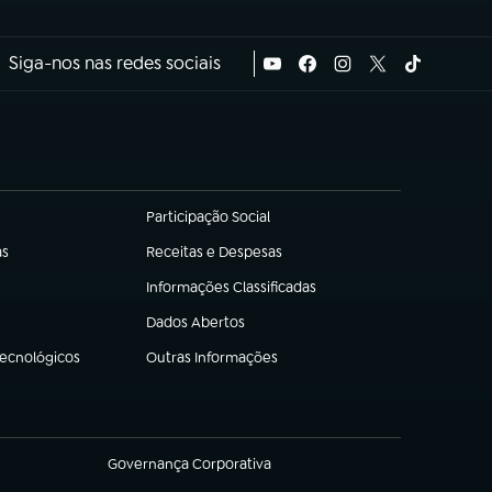
Siga-nos nas redes sociais
Participação Social
(abre em nova aba)
as
Receitas e Despesas
(abre em nova aba)
Informações Classificadas
(abre em nova aba)
Dados Abertos
(abre em nova aba)
Tecnológicos
Outras Informações
(abre em nova aba)
Governança Corporativa
(abre em nova aba)