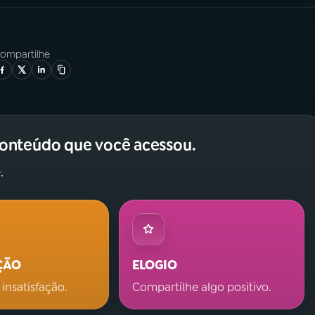
ompartilhe
conteúdo que você acessou.
.
ÇÃO
ELOGIO
 insatisfação.
Compartilhe algo positivo.