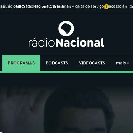
asil
rádio
MEC
rádio
Nacional
tv
Brasil
carta de serviço
acesso à inf
mais
PROGRAMAS
PODCASTS
VIDEOCASTS
mais