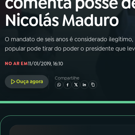
comenta posse d
Nacional
Nicolás Maduro
01
INÍCIO
02
A RÁDIO
O mandato de seis anos é considerado ilegítimo, 
popular pode tirar do poder o presidente que lev
03
PROGRAMAÇÃO
11/01/2019, 16:10
NO AR EM
04
PROGRAMAS
Compartilhe
Ouça agora
05
PODCASTS
06
VIDEOCASTS