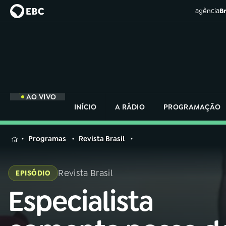
agência
Br
AO VIVO
INÍCIO
A RÁDIO
PROGRAMAÇÃO
MENU
Programas
Revista Brasil
Buscar
na
Revista Brasil
EPISÓDIO
Rádio
Buscar
Nacional
Especialista
Buscar
na
Rádio
AO VIVO