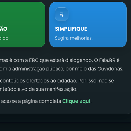
ÇÃO
SIMPLIFIQUE
dido.
Sugira melhorias.
 mas é com a EBC que estará dialogando. O Fala.BR é
m a administração pública, por meio das Ouvidorias.
 conteúdos ofertados ao cidadão. Por isso, não se
onteúdo alvo de sua manifestação.
Clique aqui
, acesse a página completa
.