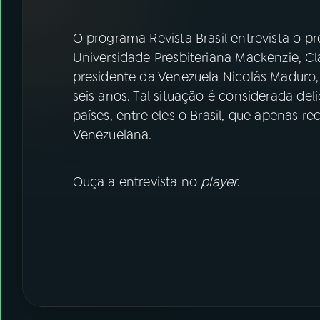
07
ÚLTIMAS
O programa Revista Brasil entrevista o pr
08
FESTIVAL DE MÚSICA
Universidade Presbiteriana Mackenzie, Cl
presidente da Venezuela Nicolás Maduro,
seis anos. Tal situação é considerada del
ACOMPANHE A RÁDIO NACIONAL
países, entre eles o Brasil, que apenas
YouTube
Facebook
Venezuelana.
Instagram
X
Ouça a entrevista no
player
.
TikTok