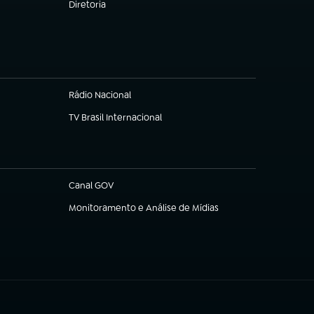
Diretoria
(abre em nova aba)
Rádio Nacional
TV Brasil Internacional
(abre em nova aba)
Canal GOV
(abre em nova aba)
Monitoramento e Análise de Mídias
(abre em nova aba)