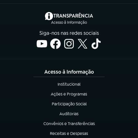
(abre em nova aba)
TRANSPARÊNCIA
Acesso à Informação
Siga-nos nas redes sociais
Acesso à Informação
Institucional
(abre em nova aba)
Ações e Programas
(abre em nova aba)
Participação Social
(abre em nova aba)
Auditorias
(abre em nova aba)
Convênios e Transferências
(abre em nova aba)
Receitas e Despesas
(abre em nova aba)