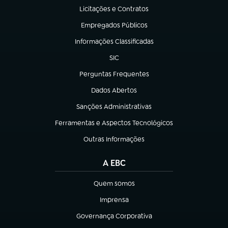
Licitações e Contratos
(abre em nova aba)
Empregados Públicos
(abre em nova aba)
Informações Classificadas
(abre em nova aba)
SIC
(abre em nova aba)
Perguntas Frequentes
(abre em nova aba)
Dados Abertos
(abre em nova aba)
Sanções Administrativas
(abre em nova aba)
Ferramentas e Aspectos Tecnológicos
(abre em nova aba)
Outras Informações
(abre em nova aba)
A EBC
Quem somos
(abre em nova aba)
Imprensa
(abre em nova aba)
Governança Corporativa
(abre em nova aba)