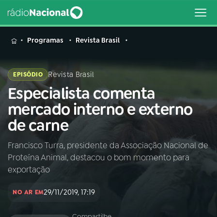
MENU
Programas
Revista Brasil
Revista Brasil
EPISÓDIO
Especialista comenta
Buscar
na
mercado interno e externo
Rádio
Buscar
de carne
Nacional
Francisco Turra, presidente da Associação Nacional de
AO VIVO
Proteína Animal, destacou o bom momento para
exportação
01
INÍCIO
29/11/2019, 17:19
NO AR EM
02
A RÁDIO
Compartilhe