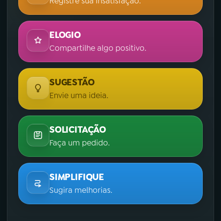
Registre sua insatisfação.
ELOGIO
Compartilhe algo positivo.
SUGESTÃO
Envie uma ideia.
SOLICITAÇÃO
Faça um pedido.
SIMPLIFIQUE
Sugira melhorias.