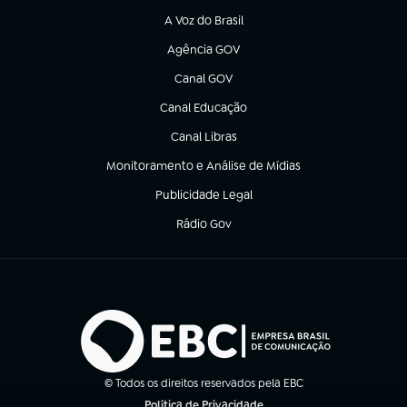
A Voz do Brasil
(abre em nova aba)
Agência GOV
(abre em nova aba)
Canal GOV
(abre em nova aba)
Canal Educação
(abre em nova aba)
Canal Libras
(abre em nova aba)
Monitoramento e Análise de Mídias
(abre em nova aba)
Publicidade Legal
(abre em nova aba)
Rádio Gov
(abre em nova aba)
© Todos os direitos reservados pela EBC
Política de Privacidade