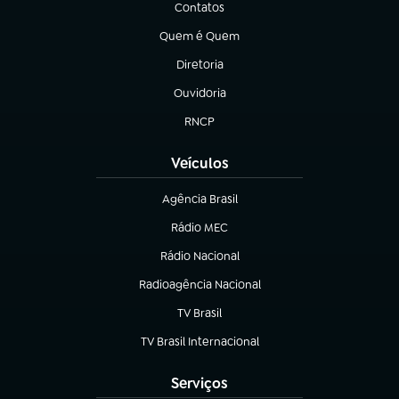
Contatos
(abre em nova aba)
Quem é Quem
(abre em nova aba)
Diretoria
(abre em nova aba)
Ouvidoria
(abre em nova aba)
RNCP
(abre em nova aba)
Veículos
Agência Brasil
(abre em nova aba)
Rádio MEC
(abre em nova aba)
Rádio Nacional
Radioagência Nacional
(abre em nova aba)
TV Brasil
(abre em nova aba)
TV Brasil Internacional
(abre em nova aba)
Serviços