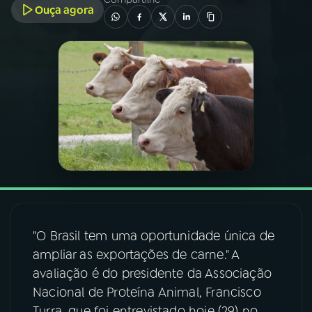
Ouça agora
03
PROGRAMAÇÃO
04
PROGRAMAS
05
PODCASTS
06
VIDEOCASTS
07
ÚLTIMAS
"O Brasil tem uma oportunidade única de
ampliar as exportações de carne." A
08
FESTIVAL DE MÚSICA
avaliação é do presidente da Associação
Nacional de Proteína Animal, Francisco
ACOMPANHE A RÁDIO NACIONAL
Turra, que foi entrevistado hoje (29) no