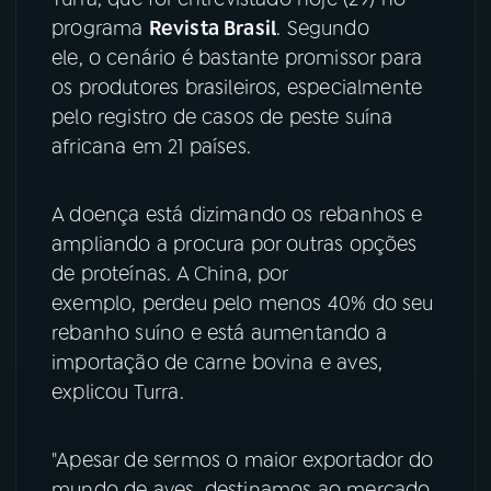
programa
Revista Brasil
. Segundo
YouTube
Facebook
ele, o cenário é bastante promissor para
os produtores brasileiros, especialmente
Instagram
X
pelo registro de casos de peste suína
africana em 21 países.
TikTok
A doença está dizimando os rebanhos e
ampliando a procura por outras opções
de proteínas. A China, por
exemplo, perdeu pelo menos 40% do seu
rebanho suíno e está aumentando a
importação de carne bovina e aves,
explicou Turra.
"Apesar de sermos o maior exportador do
mundo de aves, destinamos ao mercado