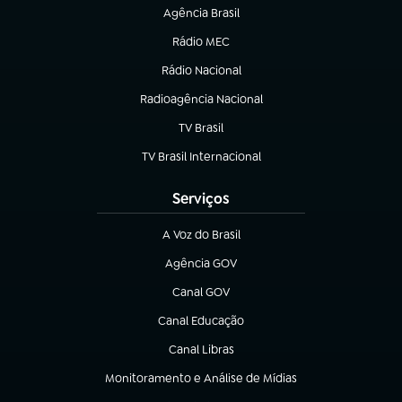
Agência Brasil
(abre em nova aba)
Rádio MEC
(abre em nova aba)
Rádio Nacional
Radioagência Nacional
(abre em nova aba)
TV Brasil
(abre em nova aba)
TV Brasil Internacional
(abre em nova aba)
Serviços
A Voz do Brasil
(abre em nova aba)
Agência GOV
(abre em nova aba)
Canal GOV
(abre em nova aba)
Canal Educação
(abre em nova aba)
Canal Libras
(abre em nova aba)
Monitoramento e Análise de Mídias
(abre em nova aba)