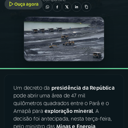
Ouça agora
03
PROGRAMAÇÃO
04
PROGRAMAS
05
PODCASTS
06
VIDEOCASTS
Um decreto da
presidência da República
07
ÚLTIMAS
pode abrir uma área de 47 mil
quilômetros quadrados entre o Pará e o
08
FESTIVAL DE MÚSICA
Amapá para
exploração mineral
. A
decisão foi antecipada, nesta terça-feira,
pelo ministro das
Minas e Energia
,
ACOMPANHE A RÁDIO NACIONAL