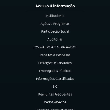
Acesso à Informação
Institucional
(abre em nova aba)
Ações e Programas
(abre em nova aba)
Participação Social
(abre em nova aba)
Auditorias
(abre em nova aba)
Convênios e Transferências
(abre em nova aba)
Receitas e Despesas
(abre em nova aba)
Licitações e Contratos
(abre em nova aba)
Empregados Públicos
(abre em nova aba)
Informações Classificadas
(abre em nova aba)
SIC
(abre em nova aba)
Perguntas Frequentes
(abre em nova aba)
Dados Abertos
(abre em nova aba)