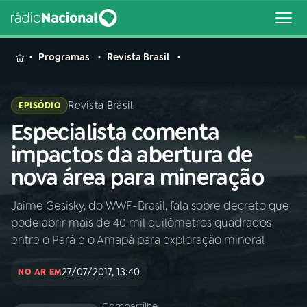
MENU
Programas
Revista Brasil
Revista Brasil
EPISÓDIO
Especialista comenta
Buscar
na
impactos da abertura de
Rádio
Buscar
nova área para mineração
Nacional
Jaime Gesisky, do WWF-Brasil, fala sobre decreto que
AO VIVO
pode abrir mais de 40 mil quilômetros quadrados
entre o Pará e o Amapá para exploração mineral
01
INÍCIO
27/07/2017, 13:40
NO AR EM
02
A RÁDIO
Compartilhe