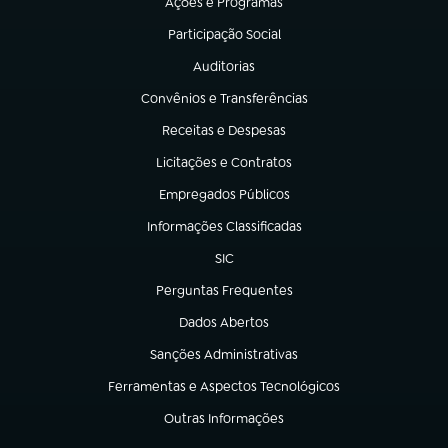
Ações e Programas
(abre em nova aba)
Participação Social
(abre em nova aba)
Auditorias
(abre em nova aba)
Convênios e Transferências
(abre em nova aba)
Receitas e Despesas
(abre em nova aba)
Licitações e Contratos
(abre em nova aba)
Empregados Públicos
(abre em nova aba)
Informações Classificadas
(abre em nova aba)
SIC
(abre em nova aba)
Perguntas Frequentes
(abre em nova aba)
Dados Abertos
(abre em nova aba)
Sanções Administrativas
(abre em nova aba)
Ferramentas e Aspectos Tecnológicos
(abre em nova aba)
Outras Informações
(abre em nova aba)