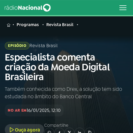
MENU
Programas
Revista Brasil
Revista Brasil
EPISÓDIO
Especialista comenta
Buscar
na
criação da Moeda Digital
Rádio
Buscar
Brasileira
Nacional
Também conhecida como Drex, a solução tem sido
AO VIVO
estudada no âmbito do Banco Central
01
INÍCIO
16/01/2025, 12:10
NO AR EM
Compartilhe
02
A RÁDIO
Ouça agora