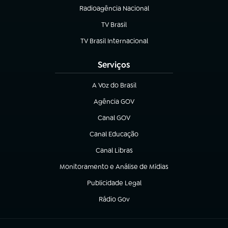
Radioagência Nacional
(abre em nova aba)
TV Brasil
(abre em nova aba)
TV Brasil Internacional
(abre em nova aba)
Serviços
A Voz do Brasil
(abre em nova aba)
Agência GOV
(abre em nova aba)
Canal GOV
(abre em nova aba)
Canal Educação
(abre em nova aba)
Canal Libras
(abre em nova aba)
Monitoramento e Análise de Mídias
(abre em nova aba)
Publicidade Legal
(abre em nova aba)
Rádio Gov
(abre em nova aba)