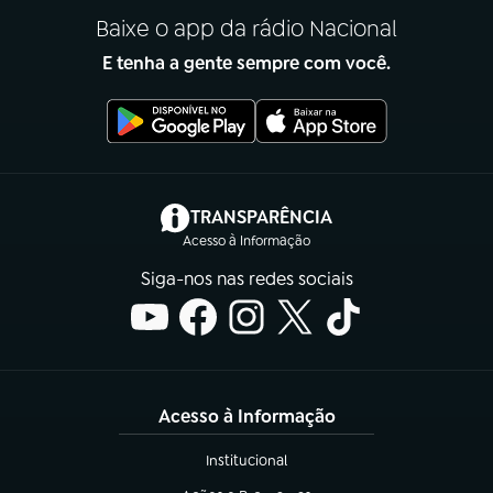
Baixe o app da rádio Nacional
E tenha a gente sempre com você.
(abre em nova aba)
TRANSPARÊNCIA
Acesso à Informação
Siga-nos nas redes sociais
Acesso à Informação
Institucional
(abre em nova aba)