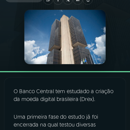
03
PROGRAMAÇÃO
04
PROGRAMAS
05
PODCASTS
06
VIDEOCASTS
O Banco Central tem estudado a criação
07
ÚLTIMAS
da moeda digital brasileira (Drex).
08
FESTIVAL DE MÚSICA
Uma primeira fase do estudo já foi
encerrada na qual testou diversas
ACOMPANHE A RÁDIO NACIONAL