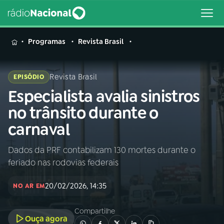
MENU
Programas
Revista Brasil
Revista Brasil
EPISÓDIO
Especialista avalia sinistros
Buscar
na
no trânsito durante o
Rádio
Buscar
carnaval
Nacional
Dados da PRF contabilizam 130 mortes durante o
AO VIVO
feriado nas rodovias federais
01
INÍCIO
20/02/2026, 14:35
NO AR EM
Compartilhe
02
A RÁDIO
Ouça agora