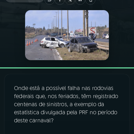
03
PROGRAMAÇÃO
04
PROGRAMAS
05
PODCASTS
06
VIDEOCASTS
Onde está a possível falha nas rodovias
07
ÚLTIMAS
federais que, nos feriados, têm registrado
centenas de sinistros, a exemplo da
estatística divulgada pela PRF no período
08
FESTIVAL DE MÚSICA
deste carnaval?
ACOMPANHE A RÁDIO NACIONAL