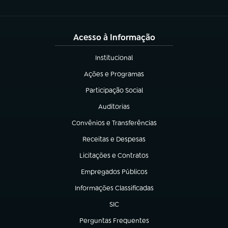
Acesso à Informação
Institucional
(abre em nova aba)
Ações e Programas
(abre em nova aba)
Participação Social
(abre em nova aba)
Auditorias
(abre em nova aba)
Convênios e Transferências
(abre em nova aba)
Receitas e Despesas
(abre em nova aba)
Licitações e Contratos
(abre em nova aba)
Empregados Públicos
(abre em nova aba)
Informações Classificadas
(abre em nova aba)
SIC
(abre em nova aba)
Perguntas Frequentes
(abre em nova aba)