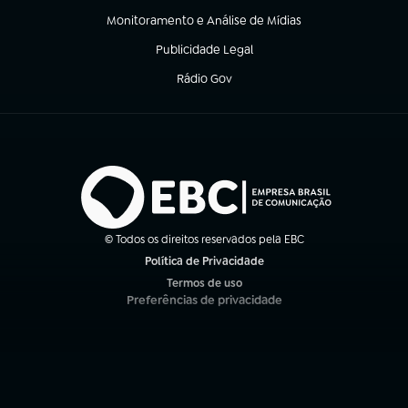
Monitoramento e Análise de Mídias
(abre em nova aba)
Publicidade Legal
(abre em nova aba)
Rádio Gov
(abre em nova aba)
© Todos os direitos reservados pela EBC
Política de Privacidade
(abre em nova aba)
Termos de uso
(abre em nova aba)
Preferências de privacidade