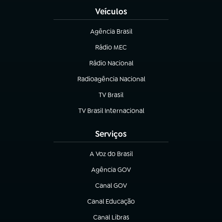
Veículos
Agência Brasil
(abre em nova aba)
Rádio MEC
(abre em nova aba)
Rádio Nacional
Radioagência Nacional
(abre em nova aba)
TV Brasil
(abre em nova aba)
TV Brasil Internacional
(abre em nova aba)
Serviços
A Voz do Brasil
(abre em nova aba)
Agência GOV
(abre em nova aba)
Canal GOV
(abre em nova aba)
Canal Educação
(abre em nova aba)
Canal Libras
(abre em nova aba)