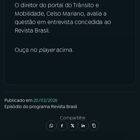
O diretor do portal do Trânsito e
YouTube
Facebook
Mobilidade, Celso Mariano, avalia a
questão em entrevista concedida ao
Instagram
X
Revista Brasil.
TikTok
Ouça no
player
acima.
Publicado em
20/02/2026
Episódio
do programa
Revista Brasil
Compartilhe