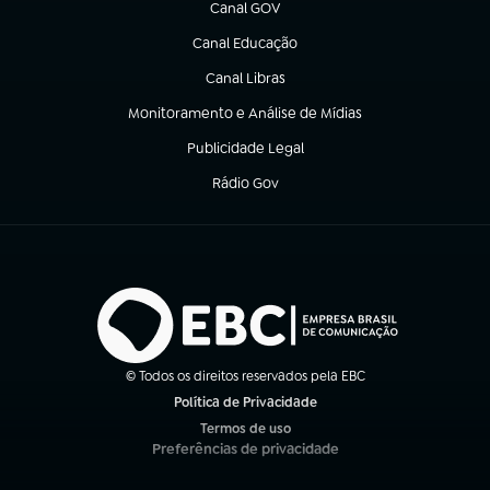
Canal GOV
(abre em nova aba)
Canal Educação
(abre em nova aba)
Canal Libras
(abre em nova aba)
Monitoramento e Análise de Mídias
(abre em nova aba)
Publicidade Legal
(abre em nova aba)
Rádio Gov
(abre em nova aba)
© Todos os direitos reservados pela EBC
Política de Privacidade
(abre em nova aba)
Termos de uso
(abre em nova aba)
Preferências de privacidade