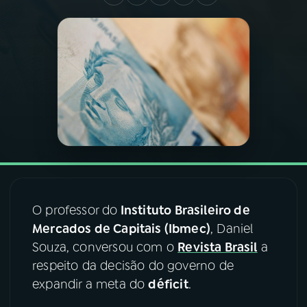
03
PROGRAMAÇÃO
04
PROGRAMAS
05
PODCASTS
06
VIDEOCASTS
O professor do
Instituto Brasileiro de
07
ÚLTIMAS
Mercados de Capitais (Ibmec)
, Daniel
Souza, conversou com o
Revista Brasil
a
08
FESTIVAL DE MÚSICA
respeito da decisão do governo de
expandir a meta do
déficit
.
ACOMPANHE A RÁDIO NACIONAL