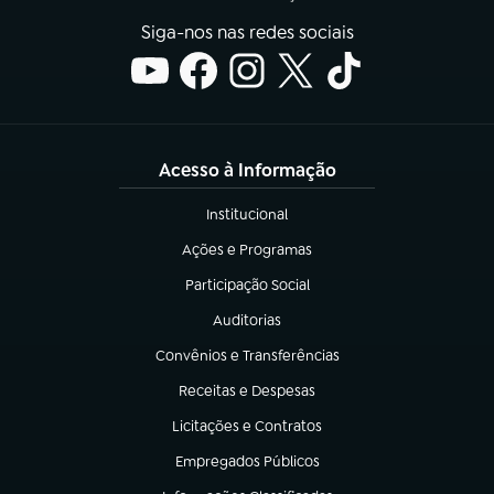
Siga-nos nas redes sociais
Acesso à Informação
Institucional
(abre em nova aba)
Ações e Programas
(abre em nova aba)
Participação Social
(abre em nova aba)
Auditorias
(abre em nova aba)
Convênios e Transferências
(abre em nova aba)
Receitas e Despesas
(abre em nova aba)
Licitações e Contratos
(abre em nova aba)
Empregados Públicos
(abre em nova aba)