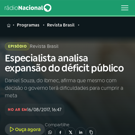
MENU
Programas
Revista Brasil
Revista Brasil
EPISÓDIO
Especialista analisa
Buscar
na
expansão do déficit público
Rádio
Buscar
Nacional
Daniel Souza, do Ibmec, afirma que mesmo com
decisão o governo terá dificuldades para cumprir a
AO VIVO
meta
16/08/2017, 16:47
01
INÍCIO
NO AR EM
Compartilhe
Ouça agora
02
A RÁDIO