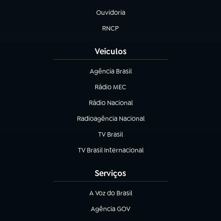
Ouvidoria
(abre em nova aba)
RNCP
(abre em nova aba)
Veículos
Agência Brasil
(abre em nova aba)
Rádio MEC
(abre em nova aba)
Rádio Nacional
Radioagência Nacional
(abre em nova aba)
TV Brasil
(abre em nova aba)
TV Brasil Internacional
(abre em nova aba)
Serviços
A Voz do Brasil
(abre em nova aba)
Agência GOV
(abre em nova aba)