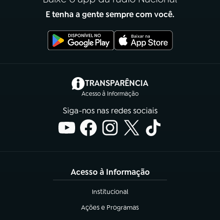
E tenha a gente sempre com você.
(abre em nova aba)
TRANSPARÊNCIA
Acesso à Informação
Siga-nos nas redes sociais
Acesso à Informação
Institucional
(abre em nova aba)
Ações e Programas
(abre em nova aba)