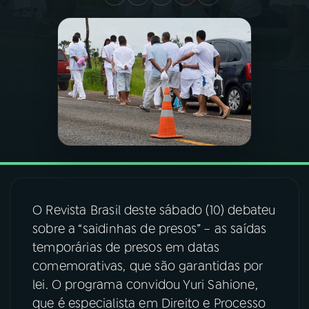
03
PROGRAMAÇÃO
04
PROGRAMAS
05
PODCASTS
06
VIDEOCASTS
O Revista Brasil deste sábado (10) debateu
07
ÚLTIMAS
sobre a “saidinhas de presos” – as saídas
temporárias de presos em datas
08
FESTIVAL DE MÚSICA
comemorativas, que são garantidas por
lei. O programa convidou Yuri Sahione,
que é especialista em Direito e Processo
ACOMPANHE A RÁDIO NACIONAL