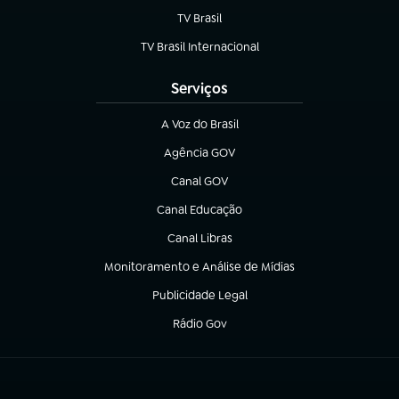
TV Brasil
(abre em nova aba)
TV Brasil Internacional
(abre em nova aba)
Serviços
A Voz do Brasil
(abre em nova aba)
Agência GOV
(abre em nova aba)
Canal GOV
(abre em nova aba)
Canal Educação
(abre em nova aba)
Canal Libras
(abre em nova aba)
Monitoramento e Análise de Mídias
(abre em nova aba)
Publicidade Legal
(abre em nova aba)
Rádio Gov
(abre em nova aba)