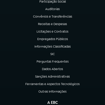
Participação Social
(abre em nova aba)
Auditorias
(abre em nova aba)
Convênios e Transferências
(abre em nova aba)
Receitas e Despesas
(abre em nova aba)
Licitações e Contratos
(abre em nova aba)
Empregados Públicos
(abre em nova aba)
Informações Classificadas
(abre em nova aba)
SIC
(abre em nova aba)
Perguntas Frequentes
(abre em nova aba)
Dados Abertos
(abre em nova aba)
Sanções Administrativas
(abre em nova aba)
Ferramentas e Aspectos Tecnológicos
(abre em nova aba)
Outras Informações
(abre em nova aba)
A EBC