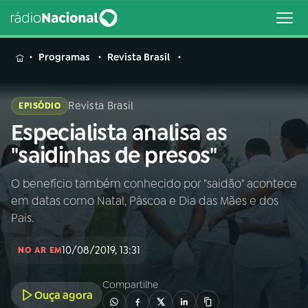
MENU
Programas
Revista Brasil
Revista Brasil
EPISÓDIO
Especialista analisa as
Buscar
na
"saidinhas de presos"
Rádio
Buscar
Nacional
O benefício também conhecido por "saidão" acontece
em datas como Natal, Páscoa e Dia das Mães e dos
AO VIVO
Pais.
10/08/2019, 13:31
01
INÍCIO
NO AR EM
Compartilhe
Ouça agora
02
A RÁDIO