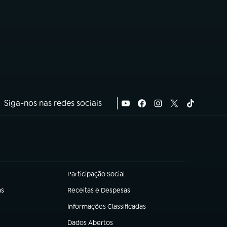
Siga-nos nas redes sociais
Participação Social
(abre em nova aba)
as
Receitas e Despesas
(abre em nova aba)
Informações Classificadas
(abre em nova aba)
Dados Abertos
(abre em nova aba)