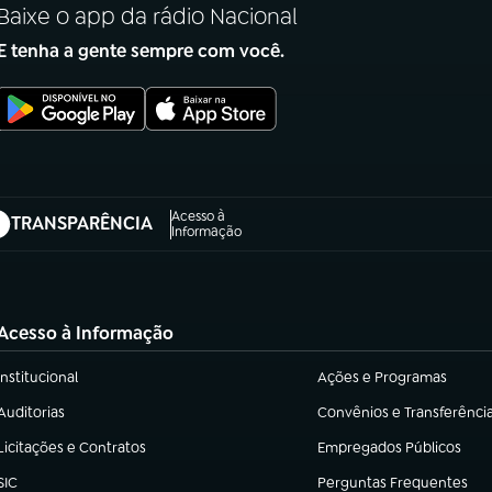
Baixe o app da rádio Nacional
E tenha a gente sempre com você.
Acesso à
TRANSPARÊNCIA
abre em nova aba)
Informação
Acesso à Informação
Institucional
Ações e Programas
(abre em nova aba)
(abre em nova aba)
Auditorias
Convênios e Transferênci
(abre em nova aba)
(abre em nova aba)
Licitações e Contratos
Empregados Públicos
(abre em nova aba)
(abre em nova aba)
SIC
Perguntas Frequentes
(abre em nova aba)
(abre em nova aba)