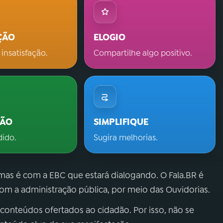
ÇÃO
ELOGIO
 insatisfação.
Compartilhe algo positivo.
ÇÃO
SIMPLIFIQUE
dido.
Sugira melhorias.
 mas é com a EBC que estará dialogando. O Fala.BR é
m a administração pública, por meio das Ouvidorias.
 conteúdos ofertados ao cidadão. Por isso, não se