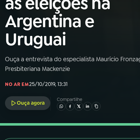
as eleições na
Nacional
Argentina e
01
INÍCIO
Uruguai
02
A RÁDIO
Ouça a entrevista do especialista Maurício Fronzag
03
PROGRAMAÇÃO
Presbiteriana Mackenzie
04
PROGRAMAS
25/10/2019, 13:31
NO AR EM
Compartilhe
05
PODCASTS
Ouça agora
06
VIDEOCASTS