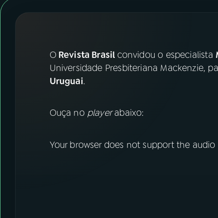
07
ÚLTIMAS
08
FESTIVAL DE MÚSICA
O
Revista Brasil
convidou o especialista
ACOMPANHE A RÁDIO NACIONAL
Universidade Presbiteriana Mackenzie, pa
Uruguai
.
YouTube
Facebook
Instagram
X
Ouça no
player
abaixo:
TikTok
Your browser does not support the audio