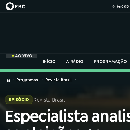
agência
Br
AO VIVO
INÍCIO
A RÁDIO
PROGRAMAÇÃO
MENU
Programas
Revista Brasil
Buscar
na
Revista Brasil
EPISÓDIO
Rádio
Buscar
Nacional
Especialista anali
Buscar
na
Rádio
AO VIVO