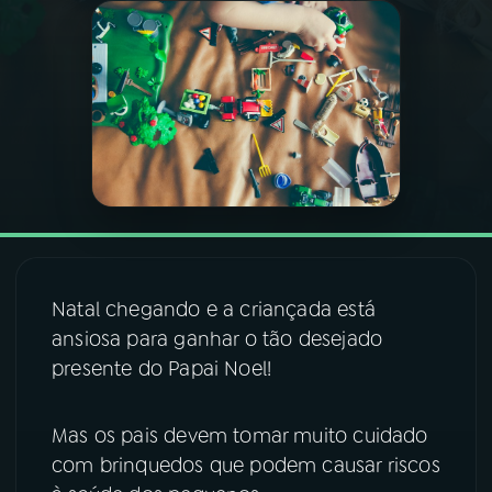
03
PROGRAMAÇÃO
04
PROGRAMAS
05
PODCASTS
06
VIDEOCASTS
Natal chegando e a criançada está
ansiosa para ganhar o tão desejado
07
ÚLTIMAS
presente do Papai Noel!
08
FESTIVAL DE MÚSICA
Mas os pais devem tomar muito cuidado
com brinquedos que podem causar riscos
ACOMPANHE A RÁDIO NACIONAL