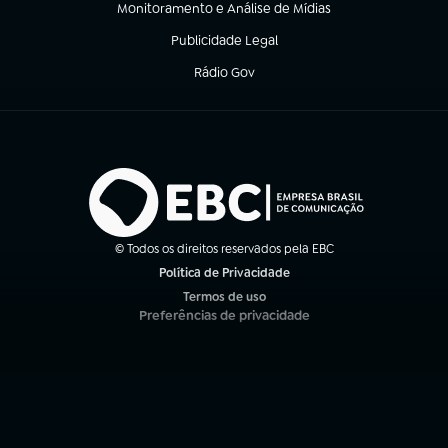
Monitoramento e Análise de Mídias
(abre em nova aba)
Publicidade Legal
(abre em nova aba)
Rádio Gov
(abre em nova aba)
© Todos os direitos reservados pela EBC
Política de Privacidade
(abre em nova aba)
Termos de uso
(abre em nova aba)
Preferências de privacidade