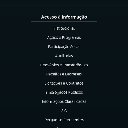
Acesso à Informação
Institucional
(abre em nova aba)
Ações e Programas
(abre em nova aba)
Participação Social
(abre em nova aba)
Auditorias
(abre em nova aba)
Convênios e Transferências
(abre em nova aba)
Receitas e Despesas
(abre em nova aba)
Licitações e Contratos
(abre em nova aba)
Empregados Públicos
(abre em nova aba)
Informações Classificadas
(abre em nova aba)
SIC
(abre em nova aba)
Perguntas Frequentes
(abre em nova aba)