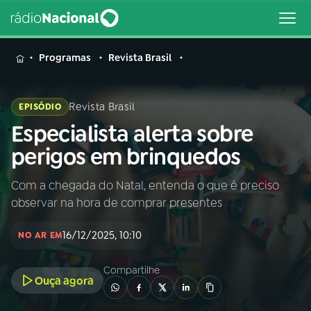
MENU
Programas
Revista Brasil
Revista Brasil
EPISÓDIO
Especialista alerta sobre
Buscar
na
perigos em brinquedos
Rádio
Buscar
Nacional
Com a chegada do Natal, entenda o que é preciso
observar na hora de comprar presentes
AO VIVO
16/12/2025, 10:10
NO AR EM
01
INÍCIO
Compartilhe
Ouça agora
02
A RÁDIO