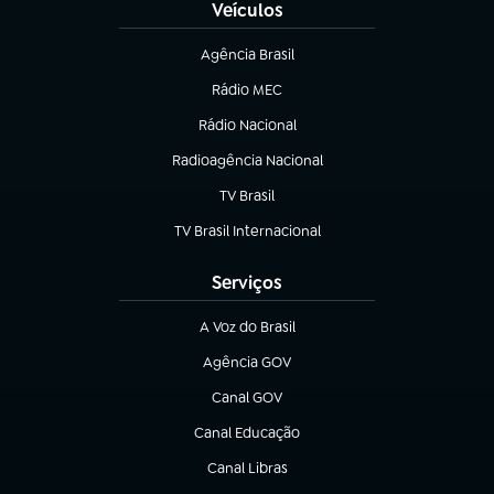
Veículos
Agência Brasil
(abre em nova aba)
Rádio MEC
(abre em nova aba)
Rádio Nacional
Radioagência Nacional
(abre em nova aba)
TV Brasil
(abre em nova aba)
TV Brasil Internacional
(abre em nova aba)
Serviços
A Voz do Brasil
(abre em nova aba)
Agência GOV
(abre em nova aba)
Canal GOV
(abre em nova aba)
Canal Educação
(abre em nova aba)
Canal Libras
(abre em nova aba)