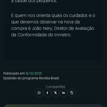
à saúde dos pequenos.
YouTube
Facebook
E quem nos orienta quais os cuidados e o
Instagram
X
que devemos observar na hora da
compra é João Nery, Diretor de Avaliação
TikTok
da Conformidade do Inmetro.
Publicado em
16/12/2025
Episódio
do programa
Revista Brasil
Compartilhe