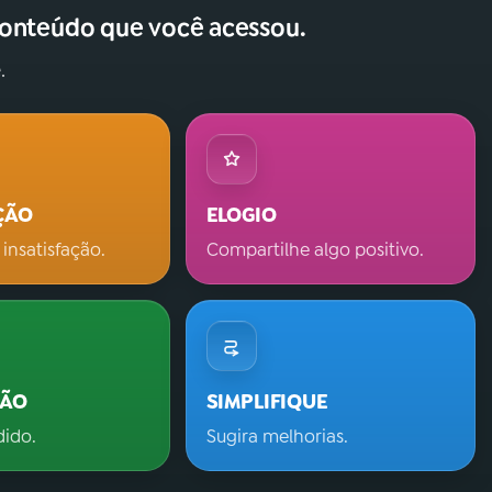
conteúdo que você acessou.
.
ÇÃO
ELOGIO
 insatisfação.
Compartilhe algo positivo.
ÇÃO
SIMPLIFIQUE
dido.
Sugira melhorias.