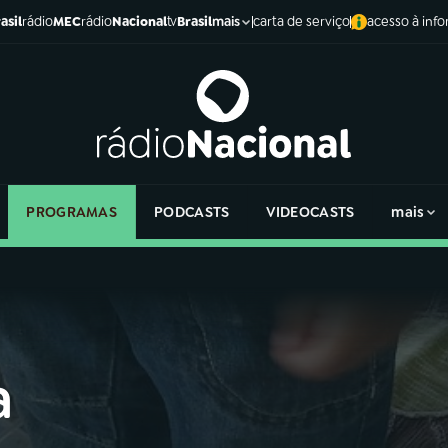
asil
rádio
MEC
rádio
Nacional
tv
Brasil
carta de serviço
acesso à inf
mais
PROGRAMAS
PODCASTS
VIDEOCASTS
mais
a