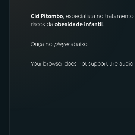
07
ÚLTIMAS
Cid Pitombo
, especialista no tratament
08
FESTIVAL DE MÚSICA
riscos da
obesidade infantil
.
ACOMPANHE A RÁDIO NACIONAL
Ouça no
player
abaixo:
YouTube
Facebook
Your browser does not support the audio
Instagram
X
TikTok