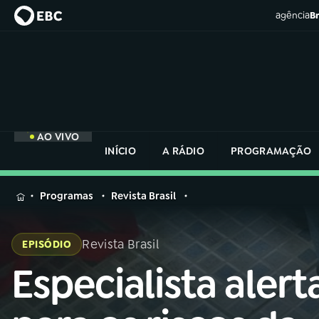
agência
Br
AO VIVO
INÍCIO
A RÁDIO
PROGRAMAÇÃO
MENU
Programas
Revista Brasil
Buscar
na
Revista Brasil
EPISÓDIO
Rádio
Buscar
Nacional
Especialista alert
Buscar
na
Rádio
AO VIVO