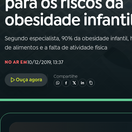
para os riscos da
Nacional
obesidade infanti
01
INÍCIO
02
A RÁDIO
Segundo especialista, 90% da obesidade infantil,
de alimentos e a falta de atividade física
03
PROGRAMAÇÃO
10/12/2019, 13:37
NO AR EM
04
PROGRAMAS
Compartilhe
Ouça agora
05
PODCASTS
06
VIDEOCASTS