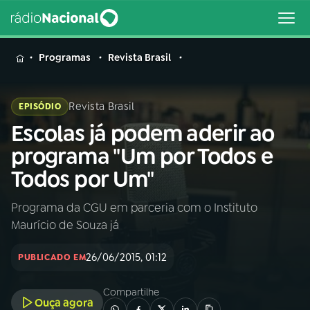
MENU
Programas
Revista Brasil
Revista Brasil
EPISÓDIO
Escolas já podem aderir ao
Buscar
na
programa "Um por Todos e
Rádio
Buscar
Todos por Um"
Nacional
Programa da CGU em parceria com o Instituto
AO VIVO
Maurício de Souza já
01
INÍCIO
26/06/2015, 01:12
PUBLICADO EM
Compartilhe
02
A RÁDIO
Ouça agora