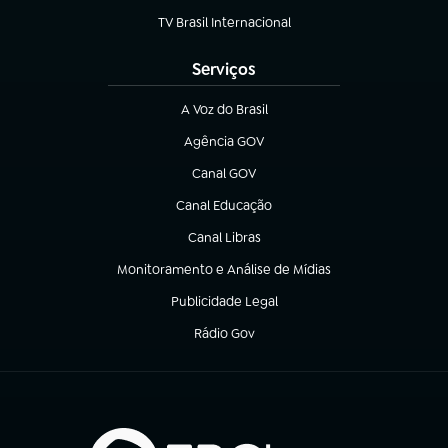
TV Brasil Internacional
(abre em nova aba)
Serviços
A Voz do Brasil
(abre em nova aba)
Agência GOV
(abre em nova aba)
Canal GOV
(abre em nova aba)
Canal Educação
(abre em nova aba)
Canal Libras
(abre em nova aba)
Monitoramento e Análise de Mídias
(abre em nova aba)
Publicidade Legal
(abre em nova aba)
Rádio Gov
(abre em nova aba)