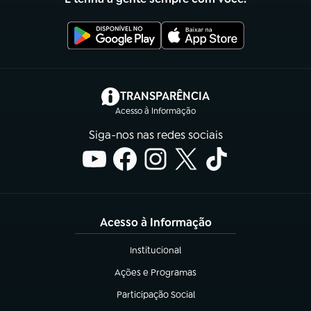
(abre em nova aba)
TRANSPARÊNCIA
Acesso à Informação
Siga-nos nas redes sociais
Acesso à Informação
Institucional
(abre em nova aba)
Ações e Programas
(abre em nova aba)
Participação Social
(abre em nova aba)