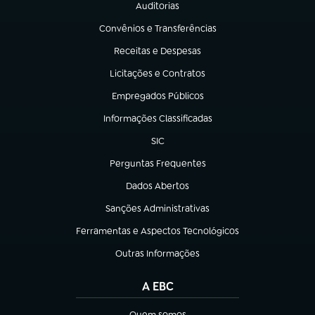
Auditorias
(abre em nova aba)
Convênios e Transferências
(abre em nova aba)
Receitas e Despesas
(abre em nova aba)
Licitações e Contratos
(abre em nova aba)
Empregados Públicos
(abre em nova aba)
Informações Classificadas
(abre em nova aba)
SIC
(abre em nova aba)
Perguntas Frequentes
(abre em nova aba)
Dados Abertos
(abre em nova aba)
Sanções Administrativas
(abre em nova aba)
Ferramentas e Aspectos Tecnológicos
(abre em nova aba)
Outras Informações
(abre em nova aba)
A EBC
Quem somos