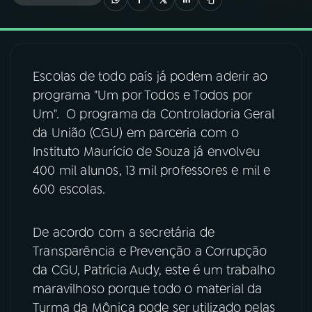
03
PROGRAMAÇÃO
Escolas de todo país já podem aderir ao
04
PROGRAMAS
programa "Um por Todos e Todos por
Um". O programa da Controladoria Geral
05
PODCASTS
da União (CGU) em parceria com o
Instituto Maurício de Souza já envolveu
400 mil alunos, 13 mil professores e mil e
06
VIDEOCASTS
600 escolas.
07
ÚLTIMAS
De acordo com a secretária de
Transparência e Prevenção a Corrupção
08
FESTIVAL DE MÚSICA
da CGU, Patrícia Audy, este é um trabalho
maravilhoso porque todo o material da
Turma da Mônica pode ser utilizado pelas
ACOMPANHE A RÁDIO NACIONAL