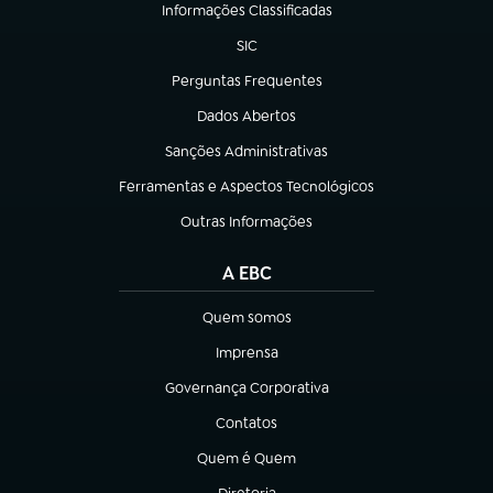
Informações Classificadas
(abre em nova aba)
SIC
(abre em nova aba)
Perguntas Frequentes
(abre em nova aba)
Dados Abertos
(abre em nova aba)
Sanções Administrativas
(abre em nova aba)
Ferramentas e Aspectos Tecnológicos
(abre em nova aba)
Outras Informações
(abre em nova aba)
A EBC
Quem somos
(abre em nova aba)
Imprensa
(abre em nova aba)
Governança Corporativa
(abre em nova aba)
Contatos
(abre em nova aba)
Quem é Quem
(abre em nova aba)