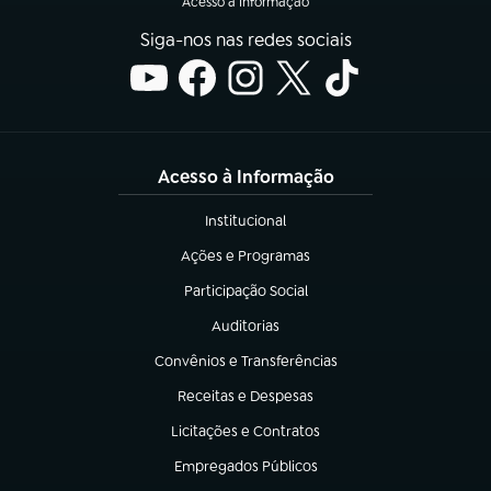
Acesso à Informação
Siga-nos nas redes sociais
Acesso à Informação
Institucional
(abre em nova aba)
Ações e Programas
(abre em nova aba)
Participação Social
(abre em nova aba)
Auditorias
(abre em nova aba)
Convênios e Transferências
(abre em nova aba)
Receitas e Despesas
(abre em nova aba)
Licitações e Contratos
(abre em nova aba)
Empregados Públicos
(abre em nova aba)