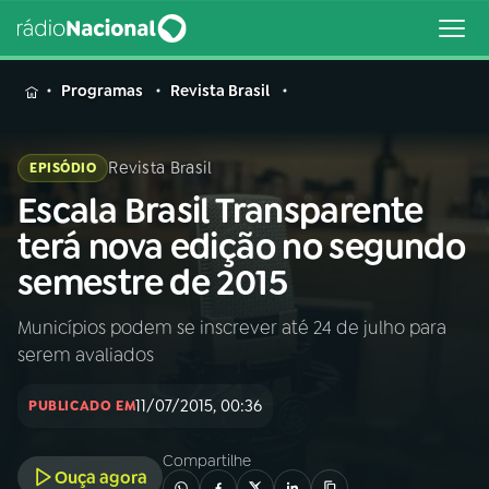
MENU
Programas
Revista Brasil
Revista Brasil
EPISÓDIO
Escala Brasil Transparente
Buscar
na
terá nova edição no segundo
Rádio
Buscar
semestre de 2015
Nacional
Municípios podem se inscrever até 24 de julho para
AO VIVO
serem avaliados
01
INÍCIO
11/07/2015, 00:36
PUBLICADO EM
Compartilhe
02
A RÁDIO
Ouça agora