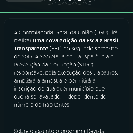
03
PROGRAMAÇÃO
A Controladoria-Geral da União (CGU) irá
04
PROGRAMAS
realizar
uma nova edição da Escala Brasil
Transparente
(EBT) no segundo semestre
05
PODCASTS
de 2015. A Secretaria de Transparência e
Prevenção da Corrupção (STPC),
responsável pela execução dos trabalhos,
06
VIDEOCASTS
ampliará a amostra e permitirá a
inscrição de qualquer município que
07
ÚLTIMAS
queira ser avaliado, independente do
número de habitantes.
08
FESTIVAL DE MÚSICA
Sobre o assunto o programa Revista
ACOMPANHE A RÁDIO NACIONAL