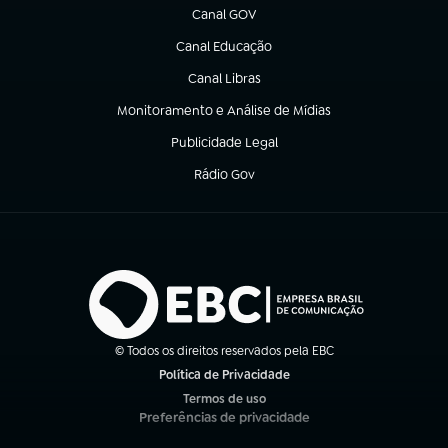
Canal GOV
(abre em nova aba)
Canal Educação
(abre em nova aba)
Canal Libras
(abre em nova aba)
Monitoramento e Análise de Mídias
(abre em nova aba)
Publicidade Legal
(abre em nova aba)
Rádio Gov
(abre em nova aba)
© Todos os direitos reservados pela EBC
Política de Privacidade
(abre em nova aba)
Termos de uso
(abre em nova aba)
Preferências de privacidade