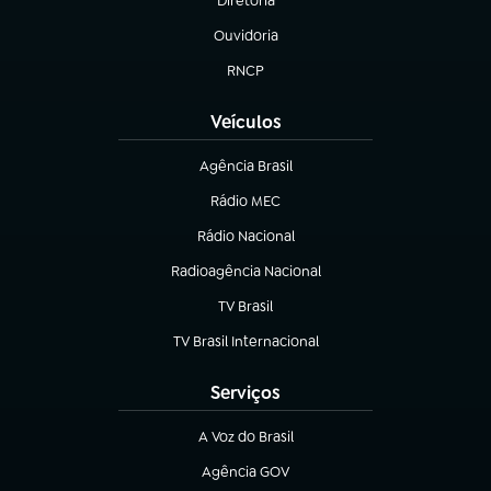
Diretoria
(abre em nova aba)
Ouvidoria
(abre em nova aba)
RNCP
(abre em nova aba)
Veículos
Agência Brasil
(abre em nova aba)
Rádio MEC
(abre em nova aba)
Rádio Nacional
Radioagência Nacional
(abre em nova aba)
TV Brasil
(abre em nova aba)
TV Brasil Internacional
(abre em nova aba)
Serviços
A Voz do Brasil
(abre em nova aba)
Agência GOV
(abre em nova aba)