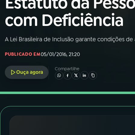
Estatuto da Pess
Nacional
com Deficiência
01
INÍCIO
02
A RÁDIO
A Lei Brasileira de Inclusão garante condições d
05/01/2016, 21:20
PUBLICADO EM
03
PROGRAMAÇÃO
Compartilhe
Ouça agora
04
PROGRAMAS
05
PODCASTS
06
VIDEOCASTS