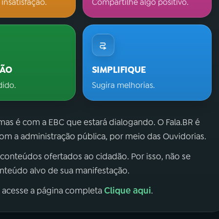
 insatisfação.
Compartilhe algo positivo.
ÇÃO
SIMPLIFIQUE
dido.
Sugira melhorias.
 mas é com a EBC que estará dialogando. O Fala.BR é
m a administração pública, por meio das Ouvidorias.
 conteúdos ofertados ao cidadão. Por isso, não se
onteúdo alvo de sua manifestação.
Clique aqui
, acesse a página completa
.