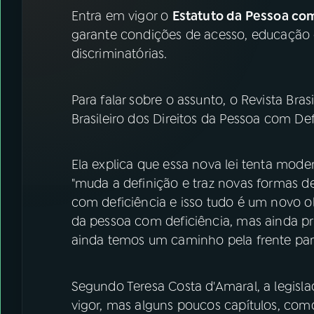
07
ÚLTIMAS
Entra em vigor o
Estatuto da Pessoa co
garante condições de acesso, educação e
08
FESTIVAL DE MÚSICA
discriminatórias.
ACOMPANHE A RÁDIO NACIONAL
Para falar sobre o assunto, o Revista Bra
Brasileiro dos Direitos da Pessoa com Def
YouTube
Facebook
Instagram
X
Ela explica que essa nova lei tenta mode
"muda a definição e traz novas formas d
TikTok
com deficiência e isso tudo é um novo olha
da pessoa com deficiência, mas ainda p
ainda temos um caminho pela frente para 
Segundo Teresa Costa d'Amaral, a legisl
vigor, mas alguns poucos capítulos, como