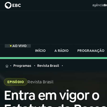
agência
Br
AO VIVO
INÍCIO
A RÁDIO
PROGRAMAÇÃO
MENU
Programas
Revista Brasil
Buscar
na
Revista Brasil
EPISÓDIO
Rádio
Buscar
Nacional
Entra em vigor o
Buscar
na
Rádio
AO VIVO