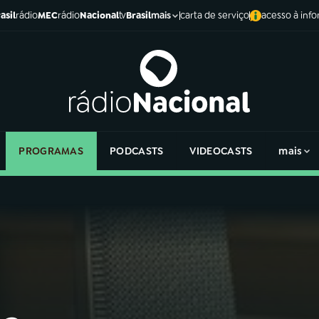
asil
rádio
MEC
rádio
Nacional
tv
Brasil
carta de serviço
acesso à inf
mais
PROGRAMAS
PODCASTS
VIDEOCASTS
mais