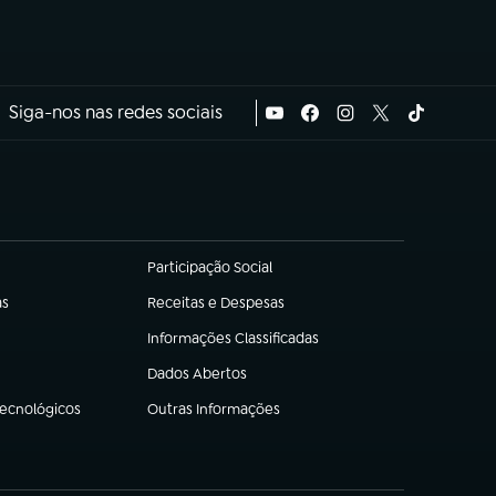
Siga-nos nas redes sociais
Participação Social
(abre em nova aba)
as
Receitas e Despesas
(abre em nova aba)
Informações Classificadas
(abre em nova aba)
Dados Abertos
(abre em nova aba)
Tecnológicos
Outras Informações
(abre em nova aba)