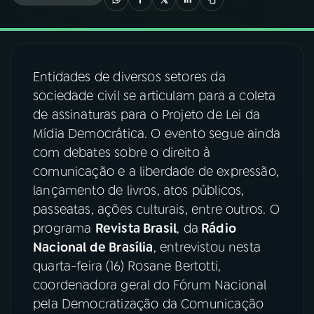
03
PROGRAMAÇÃO
Entidades de diversos setores da
04
PROGRAMAS
sociedade civil se articulam para a coleta
de assinaturas para o Projeto de Lei da
05
PODCASTS
Mídia Democrática. O evento segue ainda
com debates sobre o direito à
comunicação e a liberdade de expressão,
06
VIDEOCASTS
lançamento de livros, atos públicos,
passeatas, ações culturais, entre outros. O
07
ÚLTIMAS
programa
Revista Brasil
, da
Rádio
Nacional de Brasília
, entrevistou nesta
quarta-feira (16) Rosane Bertotti,
08
FESTIVAL DE MÚSICA
coordenadora geral do Fórum Nacional
pela Democratização da Comunicação
ACOMPANHE A RÁDIO NACIONAL