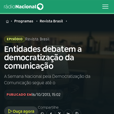
MENU
Programas
Revista Brasil
Revista Brasil
EPISÓDIO
Entidades debatem a
Buscar
na
democratização da
Rádio
Buscar
comunicação
Nacional
A Semana Nacional pela Democratização da
AO VIVO
Comunicação segue até o
01
INÍCIO
16/10/2013, 15:02
PUBLICADO EM
Compartilhe
02
A RÁDIO
Ouça agora