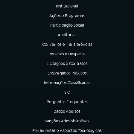
Institucional
(abre em nova aba)
Ações e Programas
(abre em nova aba)
Participação Social
(abre em nova aba)
Auditorias
(abre em nova aba)
Convênios e Transferências
(abre em nova aba)
Receitas e Despesas
(abre em nova aba)
Licitações e Contratos
(abre em nova aba)
Empregados Públicos
(abre em nova aba)
Informações Classificadas
(abre em nova aba)
SIC
(abre em nova aba)
Perguntas Frequentes
(abre em nova aba)
Dados Abertos
(abre em nova aba)
Sanções Administrativas
(abre em nova aba)
Ferramentas e Aspectos Tecnológicos
(abre em nova aba)