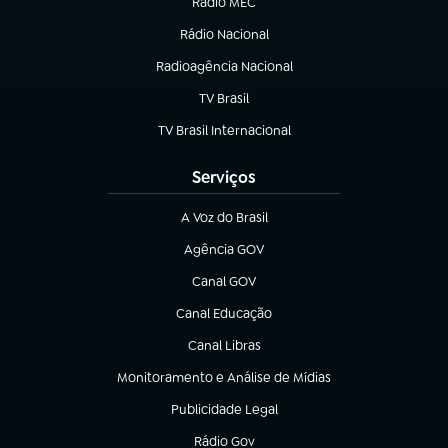
Rádio MEC
(abre em nova aba)
Rádio Nacional
Radioagência Nacional
(abre em nova aba)
TV Brasil
(abre em nova aba)
TV Brasil Internacional
(abre em nova aba)
Serviços
A Voz do Brasil
(abre em nova aba)
Agência GOV
(abre em nova aba)
Canal GOV
(abre em nova aba)
Canal Educação
(abre em nova aba)
Canal Libras
(abre em nova aba)
Monitoramento e Análise de Mídias
(abre em nova aba)
Publicidade Legal
(abre em nova aba)
Rádio Gov
(abre em nova aba)