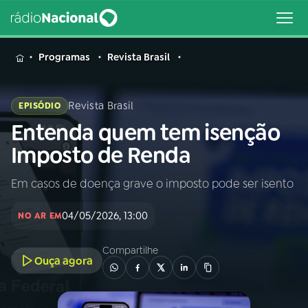
MENU
Programas
Revista Brasil
Revista Brasil
EPISÓDIO
Entenda quem tem isenção
Buscar
na
Imposto de Renda
Rádio
Buscar
Nacional
Em casos de doença grave o imposto pode ser isento
AO VIVO
04/05/2026, 13:00
NO AR EM
01
INÍCIO
Compartilhe
Ouça agora
02
A RÁDIO