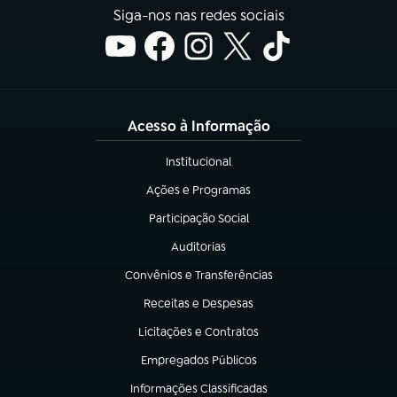
Siga-nos nas redes sociais
Acesso à Informação
Institucional
(abre em nova aba)
Ações e Programas
(abre em nova aba)
Participação Social
(abre em nova aba)
Auditorias
(abre em nova aba)
Convênios e Transferências
(abre em nova aba)
Receitas e Despesas
(abre em nova aba)
Licitações e Contratos
(abre em nova aba)
Empregados Públicos
(abre em nova aba)
Informações Classificadas
(abre em nova aba)