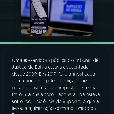
03
PROGRAMAÇÃO
04
PROGRAMAS
05
PODCASTS
Uma ex-servidora pública do Tribunal de
06
VIDEOCASTS
Justiça da Bahia estava aposentada
desde 2009. Em 2017, foi diagnosticada
07
ÚLTIMAS
com câncer de pele, condição que
garante a isenção do imposto de renda.
Porém, a sua aposentadoria ainda estava
08
FESTIVAL DE MÚSICA
sofrendo incidência do imposto, o que a
levou a ajuizar ação contra o Estado da
ACOMPANHE A RÁDIO NACIONAL