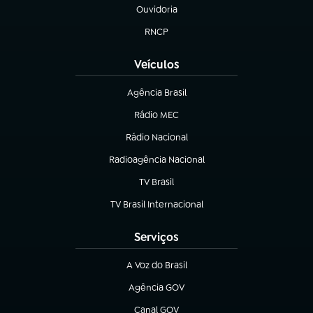
Ouvidoria
(abre em nova aba)
RNCP
(abre em nova aba)
Veículos
Agência Brasil
(abre em nova aba)
Rádio MEC
(abre em nova aba)
Rádio Nacional
Radioagência Nacional
(abre em nova aba)
TV Brasil
(abre em nova aba)
TV Brasil Internacional
(abre em nova aba)
Serviços
A Voz do Brasil
(abre em nova aba)
Agência GOV
(abre em nova aba)
Canal GOV