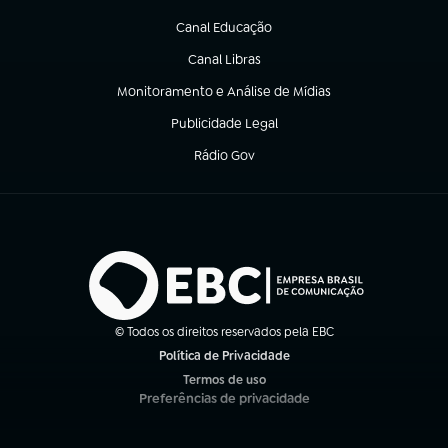
(abre em nova aba)
Canal Educação
(abre em nova aba)
Canal Libras
(abre em nova aba)
Monitoramento e Análise de Mídias
(abre em nova aba)
Publicidade Legal
(abre em nova aba)
Rádio Gov
(abre em nova aba)
© Todos os direitos reservados pela EBC
Política de Privacidade
(abre em nova aba)
Termos de uso
(abre em nova aba)
Preferências de privacidade