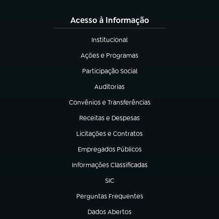
Acesso à Informação
Institucional
(abre em nova aba)
Ações e Programas
(abre em nova aba)
Participação Social
(abre em nova aba)
Auditorias
(abre em nova aba)
Convênios e Transferências
(abre em nova aba)
Receitas e Despesas
(abre em nova aba)
Licitações e Contratos
(abre em nova aba)
Empregados Públicos
(abre em nova aba)
Informações Classificadas
(abre em nova aba)
SIC
(abre em nova aba)
Perguntas Frequentes
(abre em nova aba)
Dados Abertos
(abre em nova aba)