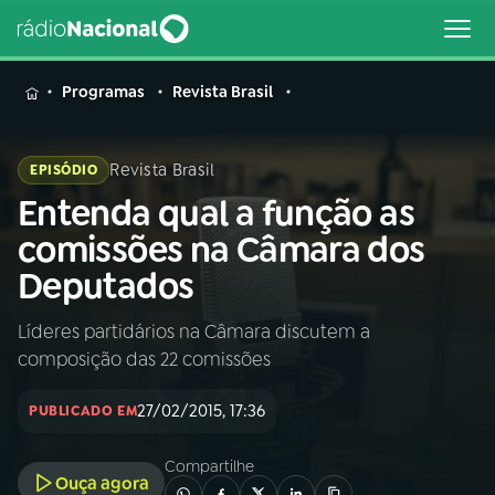
MENU
Programas
Revista Brasil
Revista Brasil
EPISÓDIO
Entenda qual a função as
Buscar
na
comissões na Câmara dos
Rádio
Buscar
Deputados
Nacional
Líderes partidários na Câmara discutem a
AO VIVO
composição das 22 comissões
01
INÍCIO
27/02/2015, 17:36
PUBLICADO EM
Compartilhe
02
A RÁDIO
Ouça agora