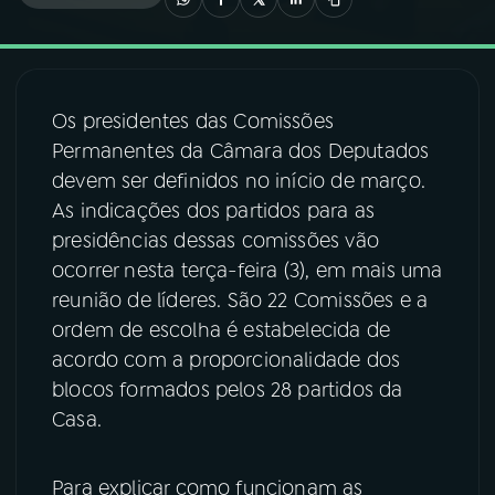
03
PROGRAMAÇÃO
Os presidentes das Comissões
04
PROGRAMAS
Permanentes da Câmara dos Deputados
devem ser definidos no início de março.
05
PODCASTS
As indicações dos partidos para as
presidências dessas comissões vão
ocorrer nesta terça-feira (3), em mais uma
06
VIDEOCASTS
reunião de líderes. São 22 Comissões e a
ordem de escolha é estabelecida de
07
ÚLTIMAS
acordo com a proporcionalidade dos
blocos formados pelos 28 partidos da
Casa.
08
FESTIVAL DE MÚSICA
Para explicar como funcionam as
ACOMPANHE A RÁDIO NACIONAL