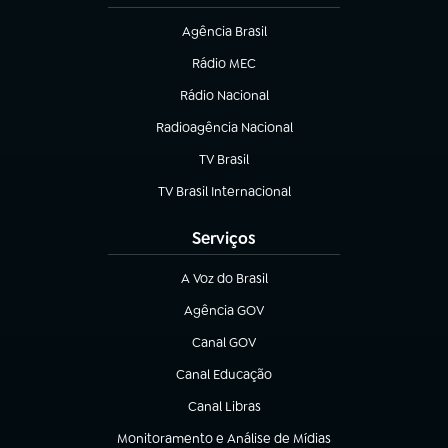
Agência Brasil
(abre em nova aba)
Rádio MEC
(abre em nova aba)
Rádio Nacional
Radioagência Nacional
(abre em nova aba)
TV Brasil
(abre em nova aba)
TV Brasil Internacional
(abre em nova aba)
Serviços
A Voz do Brasil
(abre em nova aba)
Agência GOV
(abre em nova aba)
Canal GOV
(abre em nova aba)
Canal Educação
(abre em nova aba)
Canal Libras
(abre em nova aba)
Monitoramento e Análise de Mídias
(abre em nova aba)