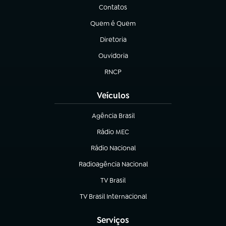
Contatos
(abre em nova aba)
Quem é Quem
(abre em nova aba)
Diretoria
(abre em nova aba)
Ouvidoria
(abre em nova aba)
RNCP
(abre em nova aba)
Veículos
Agência Brasil
(abre em nova aba)
Rádio MEC
(abre em nova aba)
Rádio Nacional
Radioagência Nacional
(abre em nova aba)
TV Brasil
(abre em nova aba)
TV Brasil Internacional
(abre em nova aba)
Serviços