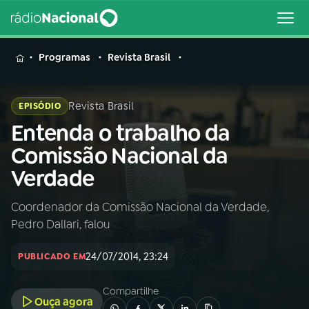
MENU
Programas
Revista Brasil
Revista Brasil
EPISÓDIO
Entenda o trabalho da
Buscar
na
Comissão Nacional da
Rádio
Buscar
Verdade
Nacional
Coordenador da Comissão Nacional da Verdade,
AO VIVO
Pedro Dallari, falou
01
INÍCIO
24/07/2014, 23:24
PUBLICADO EM
Compartilhe
02
A RÁDIO
Ouça agora