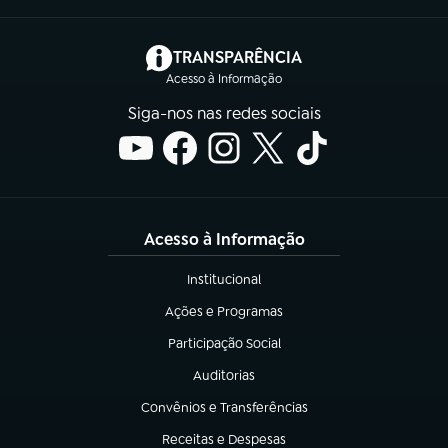
(abre em nova aba)
TRANSPARÊNCIA
Acesso à Informação
Siga-nos nas redes sociais
Acesso à Informação
Institucional
(abre em nova aba)
Ações e Programas
(abre em nova aba)
Participação Social
(abre em nova aba)
Auditorias
(abre em nova aba)
Convênios e Transferências
(abre em nova aba)
Receitas e Despesas
(abre em nova aba)