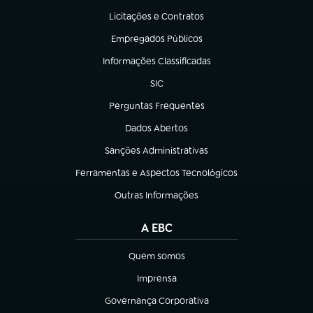
Licitações e Contratos
(abre em nova aba)
Empregados Públicos
(abre em nova aba)
Informações Classificadas
(abre em nova aba)
SIC
(abre em nova aba)
Perguntas Frequentes
(abre em nova aba)
Dados Abertos
(abre em nova aba)
Sanções Administrativas
(abre em nova aba)
Ferramentas e Aspectos Tecnológicos
(abre em nova aba)
Outras Informações
(abre em nova aba)
A EBC
Quem somos
(abre em nova aba)
Imprensa
(abre em nova aba)
Governança Corporativa
(abre em nova aba)