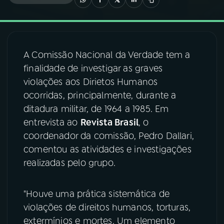
03
PROGRAMAÇÃO
A Comissão Nacional da Verdade tem a
04
PROGRAMAS
finalidade de investigar as graves
violações aos Dirietos Humanos
05
PODCASTS
ocorridas, principalmente, durante a
ditadura militar, de 1964 a 1985. Em
entrevista ao
Revista Brasil
, o
06
VIDEOCASTS
coordenador da comissão, Pedro Dallari,
comentou as atividades e investigações
07
ÚLTIMAS
realizadas pelo grupo.
08
FESTIVAL DE MÚSICA
"Houve uma prática sistemática de
violações de direitos humanos, torturas,
extermínios e mortes. Um elemento
ACOMPANHE A RÁDIO NACIONAL