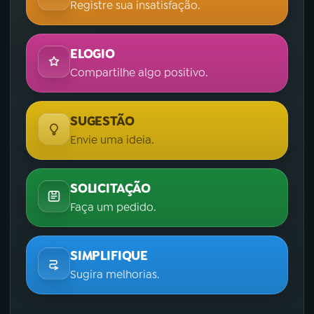
Registre sua insatisfação.
ELOGIO
Compartilhe algo positivo.
SUGESTÃO
Envie uma ideia.
SOLICITAÇÃO
Faça um pedido.
SIMPLIFIQUE
Sugira melhorias.