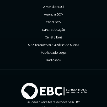
A Voz do Brasil
(abre em nova aba)
Agência GOV
(abre em nova aba)
Canal GOV
(abre em nova aba)
Canal Educação
(abre em nova aba)
Canal Libras
(abre em nova aba)
Monitoramento e Análise de Mídias
(abre em nova aba)
Publicidade Legal
(abre em nova aba)
Rádio Gov
(abre em nova aba)
© Todos os direitos reservados pela EBC