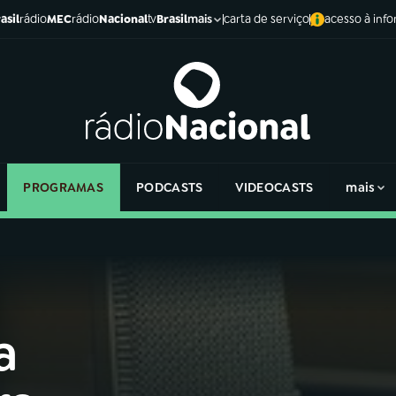
asil
rádio
MEC
rádio
Nacional
tv
Brasil
carta de serviço
acesso à inf
mais
PROGRAMAS
PODCASTS
VIDEOCASTS
mais
a