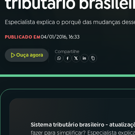
tributário brasilei
Nacional
01
INÍCIO
Especialista explica o porquê das mudanças des
04/01/2016, 16:33
PUBLICADO EM
02
A RÁDIO
Compartilhe
Ouça agora
03
PROGRAMAÇÃO
04
PROGRAMAS
05
PODCASTS
06
VIDEOCASTS
Sistema tributário brasileiro - atualiz
fazer para simplificar? Especialista exp