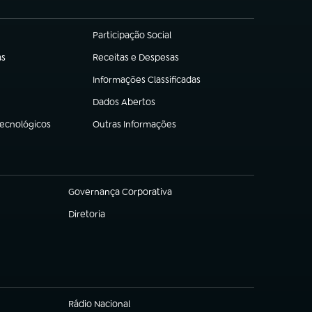
Participação Social
(abre em nova aba)
as
Receitas e Despesas
(abre em nova aba)
Informações Classificadas
(abre em nova aba)
Dados Abertos
(abre em nova aba)
Tecnológicos
Outras Informações
(abre em nova aba)
Governança Corporativa
(abre em nova aba)
Diretoria
(abre em nova aba)
Rádio Nacional