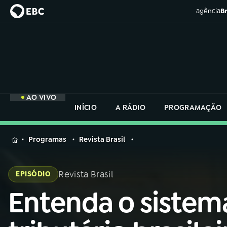
agência
Br
AO VIVO
INÍCIO
A RÁDIO
PROGRAMAÇÃO
MENU
Programas
Revista Brasil
Buscar
na
Revista Brasil
EPISÓDIO
Rádio
Buscar
Nacional
Entenda o sistem
Buscar
na
Rádio
AO VIVO