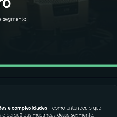
ro
se segmento
ações e complexidades
- como entender, o que
lica o porquê das mudanças desse segmento,