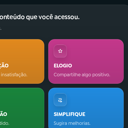
conteúdo que você acessou.
.
ÇÃO
ELOGIO
 insatisfação.
Compartilhe algo positivo.
ÇÃO
SIMPLIFIQUE
dido.
Sugira melhorias.