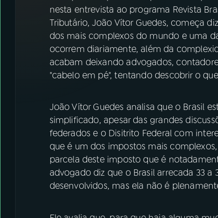
07
ÚLTIMAS
nesta entrevista ao programa Revista Bra
Tributário, João Vítor Guedes, começa diz
08
FESTIVAL DE MÚSICA
dos mais complexos do mundo e uma das
ocorrem diariamente, além da complexi
acabam deixando advogados, contadores
ACOMPANHE A RÁDIO NACIONAL
"cabelo em pé", tentando descobrir o que
YouTube
Facebook
João Vítor Guedes analisa que o Brasil est
Instagram
X
simplificado, apesar das grandes discuss
federados e o Disitrito Federal com inter
TikTok
que é um dos impostos mais complexos,
parcela deste imposto que é notadamente 
advogado diz que o Brasil arrecada 33 a 
desenvolvidos, mas ela não é plenamente
Ele avalia que, para que haja alguma m