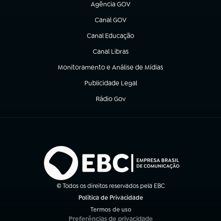
Agência GOV
(abre em nova aba)
Canal GOV
(abre em nova aba)
Canal Educação
(abre em nova aba)
Canal Libras
(abre em nova aba)
Monitoramento e Análise de Mídias
(abre em nova aba)
Publicidade Legal
(abre em nova aba)
Rádio Gov
(abre em nova aba)
© Todos os direitos reservados pela EBC
Política de Privacidade
(abre em nova aba)
Termos de uso
(abre em nova aba)
Preferências de privacidade