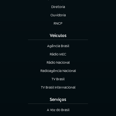
(abre em nova aba)
Diretoria
(abre em nova aba)
Ouvidoria
(abre em nova aba)
RNCP
(abre em nova aba)
Veículos
Agência Brasil
(abre em nova aba)
Rádio MEC
(abre em nova aba)
Rádio Nacional
Radioagência Nacional
(abre em nova aba)
TV Brasil
(abre em nova aba)
TV Brasil Internacional
(abre em nova aba)
Serviços
A Voz do Brasil
(abre em nova aba)