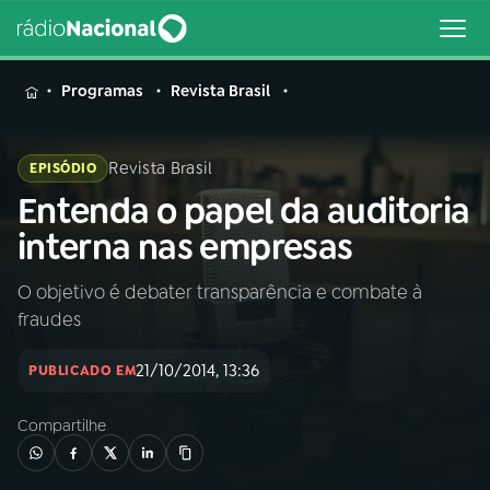
MENU
Programas
Revista Brasil
Revista Brasil
EPISÓDIO
Entenda o papel da auditoria
Buscar
na
interna nas empresas
Rádio
Buscar
Nacional
O objetivo é debater transparência e combate à
fraudes
AO VIVO
21/10/2014, 13:36
PUBLICADO EM
01
INÍCIO
Compartilhe
02
A RÁDIO