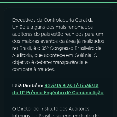
03
PROGRAMAÇÃO
Executivos da Controladoria Geral da
União e alguns dos mais renomados
04
PROGRAMAS
auditores do país estão reunidos para um
dos maiores eventos da área já realizados
05
PODCASTS
no Brasil, é o 35º Congresso Brasileiro de
Auditoria, que acontece em Goiânia. O
objetivo é debater transparência e
06
VIDEOCASTS
combate à fraudes.
07
ÚLTIMAS
Leia também:
Revista Brasil é finalista
do 11º Prêmio Engenho de Comunicação
08
FESTIVAL DE MÚSICA
O Diretor do Instituto dos Auditores
Internos do Brasil e superintendente de
ACOMPANHE A RÁDIO NACIONAL