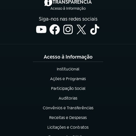
(abre em nova aba)
TRANSPARÊNCIA
Acesso à Informação
Siga-nos nas redes sociais
Acesso à Informação
Institucional
(abre em nova aba)
Ações e Programas
(abre em nova aba)
Participação Social
(abre em nova aba)
Auditorias
(abre em nova aba)
Convênios e Transferências
(abre em nova aba)
Receitas e Despesas
(abre em nova aba)
Licitações e Contratos
(abre em nova aba)