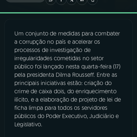
03
PROGRAMAÇÃO
Um conjunto de medidas para combater
04
PROGRAMAS
a corrupção no país e acelerar os
processos de investigação de
05
PODCASTS
irregularidades cometidas no setor
público foi lançado nesta quarta-feira (17)
pela presidenta Dilma Rousseff. Entre as
06
VIDEOCASTS
principais iniciativas estão: criação do
crime de caixa dois, do enriquecimento
07
ÚLTIMAS
ilícito, e a elaboração de projeto de lei de
ficha limpa para todos os servidores
públicos do Poder Executivo, Judiciário e
08
FESTIVAL DE MÚSICA
Legislativo.
ACOMPANHE A RÁDIO NACIONAL