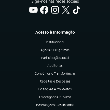
Siga-nos nas redes sociais
Acesso à Informação
Institucional
(abre em nova aba)
Ações e Programas
(abre em nova aba)
Participação Social
(abre em nova aba)
Auditorias
(abre em nova aba)
Convênios e Transferências
(abre em nova aba)
Receitas e Despesas
(abre em nova aba)
Licitações e Contratos
(abre em nova aba)
Empregados Públicos
(abre em nova aba)
Informações Classificadas
(abre em nova aba)