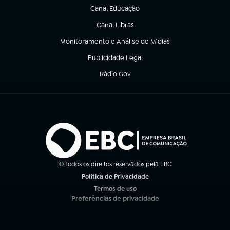
Canal Educação
(abre em nova aba)
Canal Libras
(abre em nova aba)
Monitoramento e Análise de Mídias
(abre em nova aba)
Publicidade Legal
(abre em nova aba)
Rádio Gov
(abre em nova aba)
© Todos os direitos reservados pela EBC
Política de Privacidade
(abre em nova aba)
Termos de uso
(abre em nova aba)
Preferências de privacidade