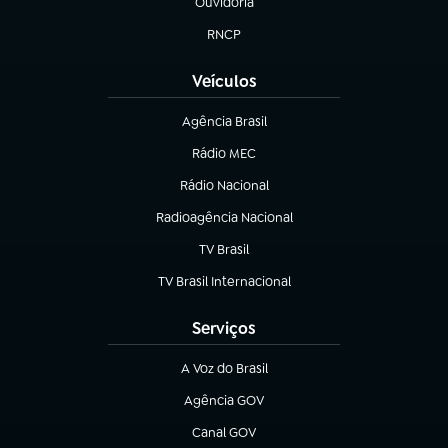
Ouvidoria
(abre em nova aba)
RNCP
(abre em nova aba)
Veículos
Agência Brasil
(abre em nova aba)
Rádio MEC
(abre em nova aba)
Rádio Nacional
Radioagência Nacional
(abre em nova aba)
TV Brasil
(abre em nova aba)
TV Brasil Internacional
(abre em nova aba)
Serviços
A Voz do Brasil
(abre em nova aba)
Agência GOV
(abre em nova aba)
Canal GOV
(abre em nova aba)