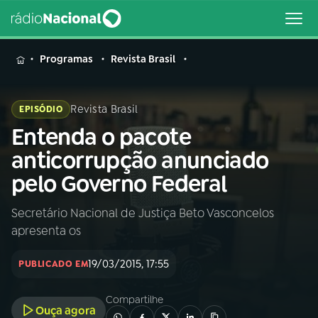
MENU
Programas
Revista Brasil
Revista Brasil
EPISÓDIO
Entenda o pacote
Buscar
na
anticorrupção anunciado
Rádio
Buscar
pelo Governo Federal
Nacional
Secretário Nacional de Justiça Beto Vasconcelos
AO VIVO
apresenta os
01
INÍCIO
19/03/2015, 17:55
PUBLICADO EM
Compartilhe
02
A RÁDIO
Ouça agora