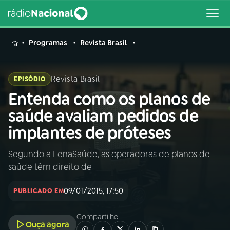
MENU
Programas
Revista Brasil
Revista Brasil
EPISÓDIO
Entenda como os planos de
Buscar
na
saúde avaliam pedidos de
Rádio
Buscar
implantes de próteses
Nacional
Segundo a FenaSaúde, as operadoras de planos de
AO VIVO
saúde têm direito de
01
INÍCIO
09/01/2015, 17:50
PUBLICADO EM
Compartilhe
02
A RÁDIO
Ouça agora