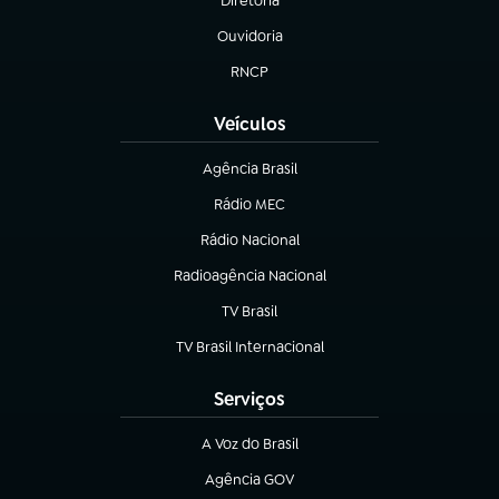
Diretoria
(abre em nova aba)
Ouvidoria
(abre em nova aba)
RNCP
(abre em nova aba)
Veículos
Agência Brasil
(abre em nova aba)
Rádio MEC
(abre em nova aba)
Rádio Nacional
Radioagência Nacional
(abre em nova aba)
TV Brasil
(abre em nova aba)
TV Brasil Internacional
(abre em nova aba)
Serviços
A Voz do Brasil
(abre em nova aba)
Agência GOV
(abre em nova aba)