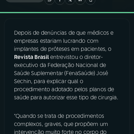
03
PROGRAMAÇÃO
Depois de denúncias de que médicos e
04
PROGRAMAS
empresas estariam lucrando com
implantes de próteses em pacientes, o
05
PODCASTS
Revista Brasil
entrevistou o diretor-
executivo da Federação Nacional de
Saúde Suplementar (FenaSaúde) José
06
VIDEOCASTS
Sechin, para explicar qual o
procedimento adotado pelos planos de
07
ÚLTIMAS
saúde para autorizar esse tipo de cirurgia.
08
FESTIVAL DE MÚSICA
"Quando se trata de procedimentos
complexos, graves, que propõem um
intervenção muito forte no corpo do
ACOMPANHE A RÁDIO NACIONAL