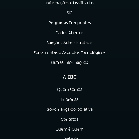
Informações Classificadas
(abre em nova aba)
SIC
(abre em nova aba)
Perguntas Frequentes
(abre em nova aba)
Dados Abertos
(abre em nova aba)
Sanções Administrativas
(abre em nova aba)
Ferramentas e Aspectos Tecnológicos
(abre em nova aba)
Outras Informações
(abre em nova aba)
A EBC
Quem somos
(abre em nova aba)
Imprensa
(abre em nova aba)
Governança Corporativa
(abre em nova aba)
Contatos
(abre em nova aba)
Quem é Quem
(abre em nova aba)