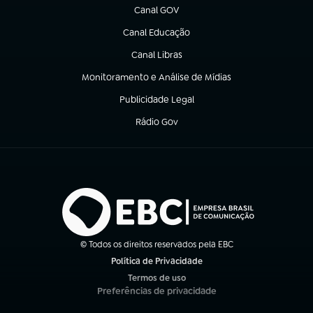
Canal GOV
(abre em nova aba)
Canal Educação
(abre em nova aba)
Canal Libras
(abre em nova aba)
Monitoramento e Análise de Mídias
(abre em nova aba)
Publicidade Legal
(abre em nova aba)
Rádio Gov
(abre em nova aba)
© Todos os direitos reservados pela EBC
Política de Privacidade
(abre em nova aba)
Termos de uso
(abre em nova aba)
Preferências de privacidade