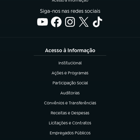
Acesso à Informação
Siga-nos nas redes sociais
Acesso à Informação
Institucional
(abre em nova aba)
Ações e Programas
(abre em nova aba)
Participação Social
(abre em nova aba)
Auditorias
(abre em nova aba)
Convênios e Transferências
(abre em nova aba)
Receitas e Despesas
(abre em nova aba)
Licitações e Contratos
(abre em nova aba)
Empregados Públicos
(abre em nova aba)