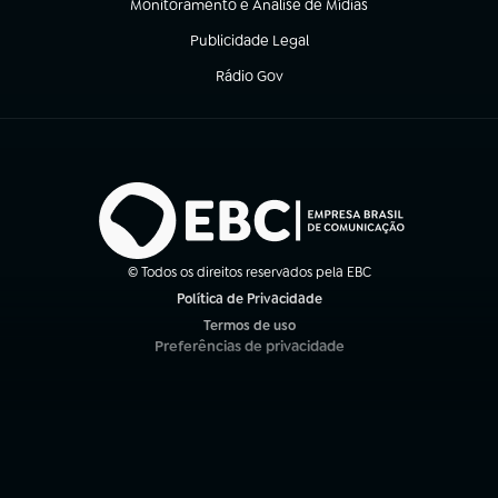
Monitoramento e Análise de Mídias
(abre em nova aba)
Publicidade Legal
(abre em nova aba)
Rádio Gov
(abre em nova aba)
© Todos os direitos reservados pela EBC
Política de Privacidade
(abre em nova aba)
Termos de uso
(abre em nova aba)
Preferências de privacidade