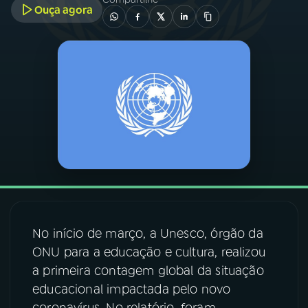
Ouça agora
03
PROGRAMAÇÃO
04
PROGRAMAS
05
PODCASTS
06
VIDEOCASTS
07
ÚLTIMAS
No início de março, a Unesco, órgão da
ONU para a educação e cultura, realizou
08
FESTIVAL DE MÚSICA
a primeira contagem global da situação
educacional impactada pelo novo
ACOMPANHE A RÁDIO NACIONAL
coronavírus. No relatório, foram