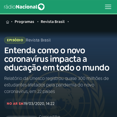
MENU
Programas
Revista Brasil
Revista Brasil
EPISÓDIO
Entenda como o novo
Buscar
na
coronavírus impacta a
Rádio
Buscar
educação em todo o mundo
Nacional
Relatório da Unesco registrou quase 300 milhões de
AO VIVO
estudantes afetados pela pandemia do novo
coronavírus, em 22 países
01
INÍCIO
19/03/2020, 14:22
NO AR EM
02
A RÁDIO
Compartilhe