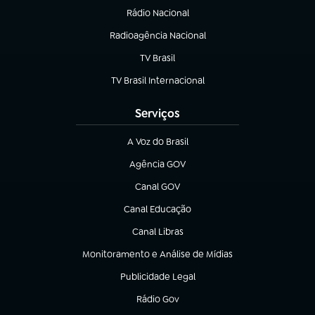
Rádio Nacional
Radioagência Nacional
(abre em nova aba)
TV Brasil
(abre em nova aba)
TV Brasil Internacional
(abre em nova aba)
Serviços
A Voz do Brasil
(abre em nova aba)
Agência GOV
(abre em nova aba)
Canal GOV
(abre em nova aba)
Canal Educação
(abre em nova aba)
Canal Libras
(abre em nova aba)
Monitoramento e Análise de Mídias
(abre em nova aba)
Publicidade Legal
(abre em nova aba)
Rádio Gov
(abre em nova aba)