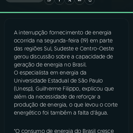
03
PROGRAMAÇÃO
A interrupção fornecimento de energia
04
PROGRAMAS
ocorrida na segunda-feira (19) em parte
das regiões Sul, Sudeste e Centro-Oeste
05
PODCASTS
gerou discussão sobre a capacidade de
geração de energia no Brasil.
O especialista em energia da
06
VIDEOCASTS
Universidade Estadual de São Paulo
(Unesp), Guilherme Filippo, explicou que
07
ÚLTIMAS
além da necessidade de reforçar a
produção de energia, o que levou o corte
energético foi também a falta d'água.
08
FESTIVAL DE MÚSICA
"O consumo de energia do Brasil cresce
ACOMPANHE A RÁDIO NACIONAL