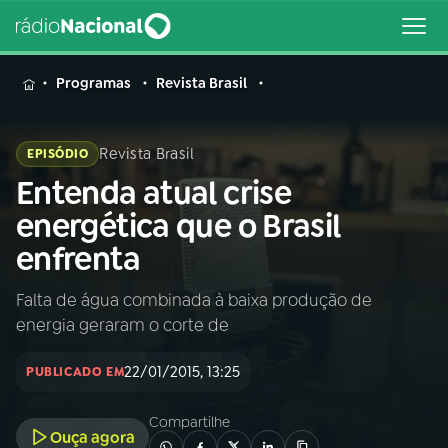
MENU
Programas
Revista Brasil
Revista Brasil
EPISÓDIO
Entenda atual crise
Buscar
na
energética que o Brasil
Rádio
Buscar
enfrenta
Nacional
Falta de água combinada à baixa produção de
AO VIVO
energia geraram o corte de
01
INÍCIO
22/01/2015, 13:25
PUBLICADO EM
Compartilhe
02
A RÁDIO
Ouça agora