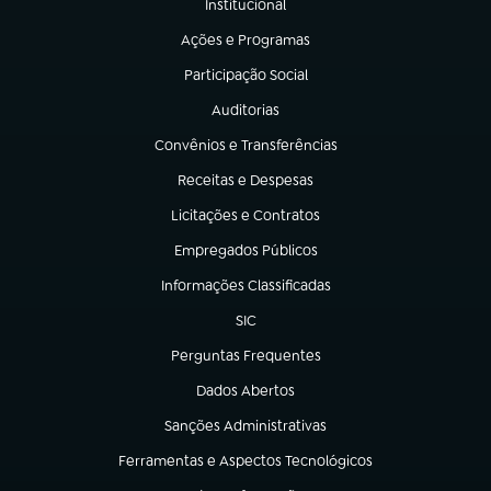
Institucional
(abre em nova aba)
Ações e Programas
(abre em nova aba)
Participação Social
(abre em nova aba)
Auditorias
(abre em nova aba)
Convênios e Transferências
(abre em nova aba)
Receitas e Despesas
(abre em nova aba)
Licitações e Contratos
(abre em nova aba)
Empregados Públicos
(abre em nova aba)
Informações Classificadas
(abre em nova aba)
SIC
(abre em nova aba)
Perguntas Frequentes
(abre em nova aba)
Dados Abertos
(abre em nova aba)
Sanções Administrativas
(abre em nova aba)
Ferramentas e Aspectos Tecnológicos
(abre em nova aba)