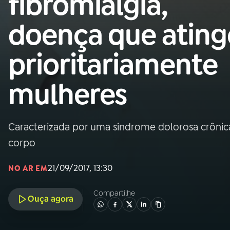
fibromialgia,
Nacional
doença que ating
01
INÍCIO
prioritariamente
02
A RÁDIO
mulheres
03
PROGRAMAÇÃO
Caracterizada por uma síndrome dolorosa crônic
04
PROGRAMAS
corpo
05
PODCASTS
21/09/2017, 13:30
NO AR EM
Compartilhe
Ouça agora
06
VIDEOCASTS