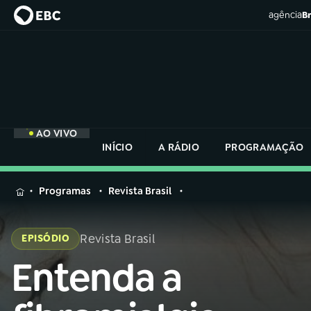
agência
Br
AO VIVO
INÍCIO
A RÁDIO
PROGRAMAÇÃO
MENU
Programas
Revista Brasil
Buscar
na
Revista Brasil
EPISÓDIO
Rádio
Buscar
Nacional
Entenda a
Buscar
na
Rádio
AO VIVO