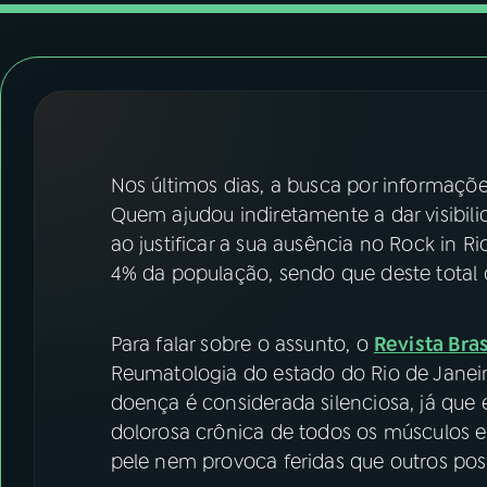
07
ÚLTIMAS
08
FESTIVAL DE MÚSICA
ACOMPANHE A RÁDIO NACIONAL
Nos últimos dias, a busca por informaçõ
YouTube
Facebook
Quem ajudou indiretamente a dar visibili
ao justificar a sua ausência no Rock in R
Instagram
X
4% da população, sendo que deste total
TikTok
Para falar sobre o assunto, o
Revista Bras
Reumatologia do estado do Rio de Janeir
doença é considerada silenciosa, já que
dolorosa crônica de todos os músculos 
pele nem provoca feridas que outros pos