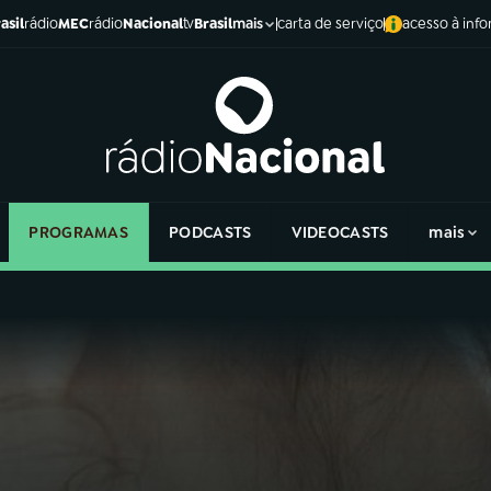
asil
rádio
MEC
rádio
Nacional
tv
Brasil
carta de serviço
acesso à inf
mais
PROGRAMAS
PODCASTS
VIDEOCASTS
mais