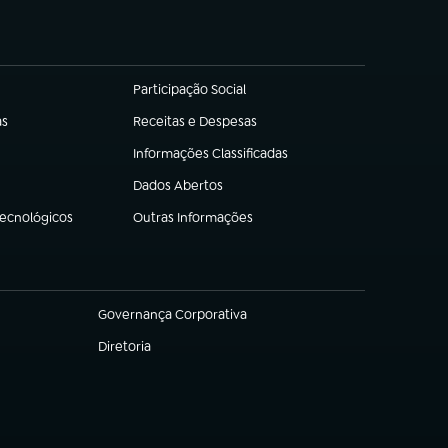
Participação Social
(abre em nova aba)
as
Receitas e Despesas
(abre em nova aba)
Informações Classificadas
(abre em nova aba)
Dados Abertos
(abre em nova aba)
Tecnológicos
Outras Informações
(abre em nova aba)
Governança Corporativa
(abre em nova aba)
Diretoria
(abre em nova aba)