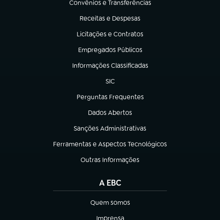
Convênios e Transferências
(abre em nova aba)
Receitas e Despesas
(abre em nova aba)
Licitações e Contratos
(abre em nova aba)
Empregados Públicos
(abre em nova aba)
Informações Classificadas
(abre em nova aba)
SIC
(abre em nova aba)
Perguntas Frequentes
(abre em nova aba)
Dados Abertos
(abre em nova aba)
Sanções Administrativas
(abre em nova aba)
Ferramentas e Aspectos Tecnológicos
(abre em nova aba)
Outras Informações
(abre em nova aba)
A EBC
Quem somos
(abre em nova aba)
Imprensa