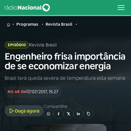
MENU
Programas
Revista Brasil
Revista Brasil
EPISÓDIO
Engenheiro frisa importância
Buscar
na
de se economizar energia
Rádio
Buscar
Nacional
Brasil terá queda severa de temperatura esta semana
AO VIVO
17/07/2017, 15:27
NO AR EM
01
INÍCIO
Compartilhe
Ouça agora
02
A RÁDIO