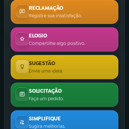
RECLAMAÇÃO
Registre sua insatisfação.
ELOGIO
Compartilhe algo positivo.
SUGESTÃO
Envie uma ideia.
SOLICITAÇÃO
Faça um pedido.
SIMPLIFIQUE
Sugira melhorias.