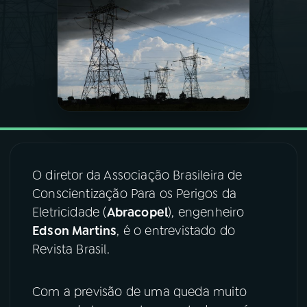
03
PROGRAMAÇÃO
04
PROGRAMAS
05
PODCASTS
06
VIDEOCASTS
O diretor da Associação Brasileira de
Conscientização Para os Perigos da
Eletricidade (
Abracopel
), engenheiro
07
ÚLTIMAS
Edson Martins
, é o entrevistado do
Revista Brasil.
08
FESTIVAL DE MÚSICA
Com a previsão de uma queda muito
ACOMPANHE A RÁDIO NACIONAL