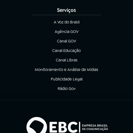
Serviços
A Voz do Brasil
(abre em nova aba)
Agência GOV
(abre em nova aba)
Canal GOV
(abre em nova aba)
Canal Educação
(abre em nova aba)
Canal Libras
(abre em nova aba)
Monitoramento e Análise de Mídias
(abre em nova aba)
Publicidade Legal
(abre em nova aba)
Rádio Gov
(abre em nova aba)