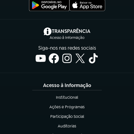
(abre em nova aba)
TRANSPARÊNCIA
Acesso à Informação
Siga-nos nas redes sociais
Acesso à Informação
Institucional
(abre em nova aba)
Ações e Programas
(abre em nova aba)
Participação Social
(abre em nova aba)
Auditorias
(abre em nova aba)