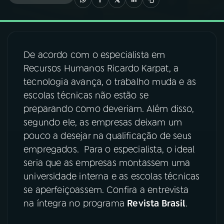
03
PROGRAMAÇÃO
De acordo com o especialista em
04
PROGRAMAS
Recursos Humanos Ricardo Karpat, a
tecnologia avança, o trabalho muda e as
05
PODCASTS
escolas técnicas não estão se
preparando como deveriam. Além disso,
segundo ele, as empresas deixam um
06
VIDEOCASTS
pouco a desejar na qualificação de seus
empregados. Para o especialista, o ideal
07
ÚLTIMAS
seria que as empresas montassem uma
universidade interna e as escolas técnicas
se aperfeiçoassem. Confira a entrevista
08
FESTIVAL DE MÚSICA
na íntegra no programa
Revista Brasil
.
ACOMPANHE A RÁDIO NACIONAL