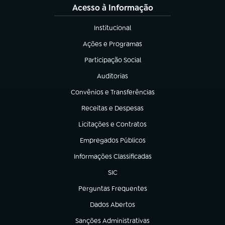
Acesso à Informação
Institucional
(abre em nova aba)
Ações e Programas
(abre em nova aba)
Participação Social
(abre em nova aba)
Auditorias
(abre em nova aba)
Convênios e Transferências
(abre em nova aba)
Receitas e Despesas
(abre em nova aba)
Licitações e Contratos
(abre em nova aba)
Empregados Públicos
(abre em nova aba)
Informações Classificadas
(abre em nova aba)
SIC
(abre em nova aba)
Perguntas Frequentes
(abre em nova aba)
Dados Abertos
(abre em nova aba)
Sanções Administrativas
(abre em nova aba)