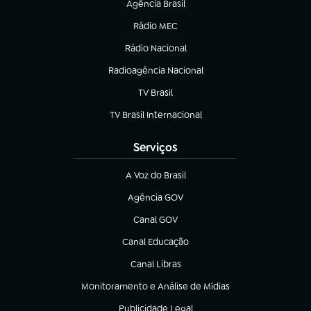
Agência Brasil
(abre em nova aba)
Rádio MEC
(abre em nova aba)
Rádio Nacional
Radioagência Nacional
(abre em nova aba)
TV Brasil
(abre em nova aba)
TV Brasil Internacional
(abre em nova aba)
Serviços
A Voz do Brasil
(abre em nova aba)
Agência GOV
(abre em nova aba)
Canal GOV
(abre em nova aba)
Canal Educação
(abre em nova aba)
Canal Libras
(abre em nova aba)
Monitoramento e Análise de Mídias
(abre em nova aba)
Publicidade Legal