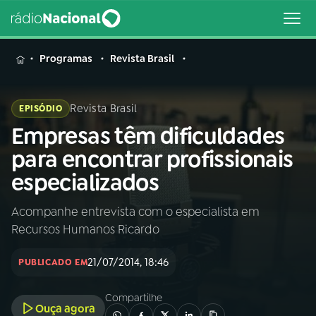
MENU
Programas
Revista Brasil
Revista Brasil
EPISÓDIO
Empresas têm dificuldades
Buscar
na
para encontrar profissionais
Rádio
Buscar
especializados
Nacional
Acompanhe entrevista com o especialista em
AO VIVO
Recursos Humanos Ricardo
01
INÍCIO
21/07/2014, 18:46
PUBLICADO EM
Compartilhe
02
A RÁDIO
Ouça agora